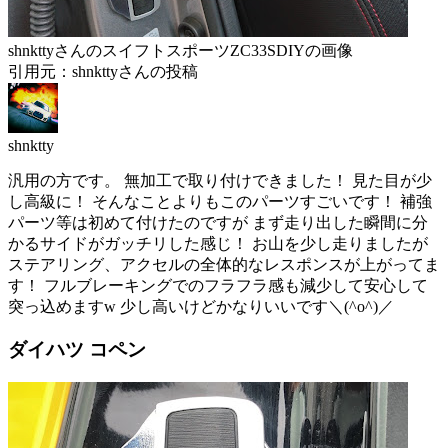
shnkttyさんのスイフトスポーツZC33SDIYの画像
引用元：shnkttyさんの投稿
shnktty
汎用の方です。 無加工で取り付けできました！ 見た目が少
し高級に！ そんなことよりもこのパーツすごいです！ 補強
パーツ等は初めて付けたのですが まず走り出した瞬間に分
かるサイドがガッチリした感じ！ お山を少し走りましたが
ステアリング、アクセルの全体的なレスポンスが上がってま
す！ フルブレーキングでのフラフラ感も減少して安心して
突っ込めますw 少し高いけどかなりいいです＼(^o^)／
ダイハツ コペン