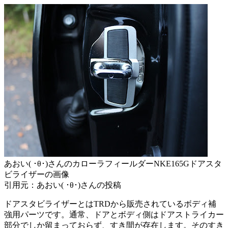
あおい( ･θ･)さんのカローラフィールダーNKE165Gドアスタ
ビライザーの画像
引用元：あおい( ･θ･)さんの投稿
ドアスタビライザーとはTRDから販売されているボディ補
強用パーツです。通常、ドアとボディ側はドアストライカー
部分でしか留まっておらず、すき間が存在します。そのすき