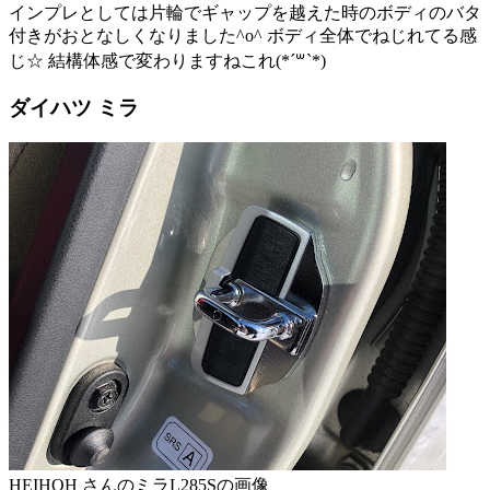
インプレとしては片輪でギャップを越えた時のボディのバタ
付きがおとなしくなりました^o^ ボディ全体でねじれてる感
じ☆ 結構体感で変わりますねこれ(*´꒳`*)
ダイハツ ミラ
HEIHOH さんのミラL285Sの画像