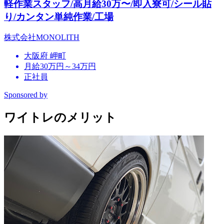
軽作業スタッフ/高月給30万〜/即入寮可/シール貼
り/カンタン単純作業/工場
株式会社MONOLITH
大阪府 岬町
月給30万円～34万円
正社員
Sponsored by
ワイトレのメリット