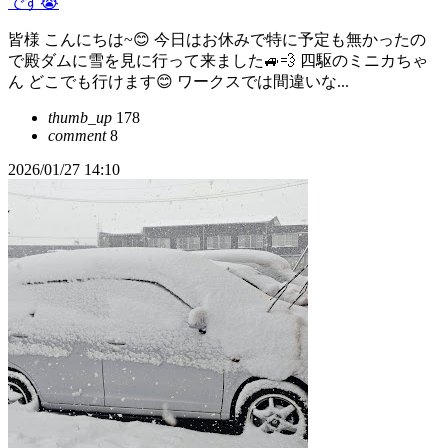
です😭
皆様 こんにちは~😊 今日はお休みで特に予定も無かったの
で殿ダムに雪を見に行って来ました🚙💨 四駆のミニカちゃ
ん どこでも行けます😊 ワークスでは間違いな...
thumb_up
178
comment
8
2026/01/27 14:10