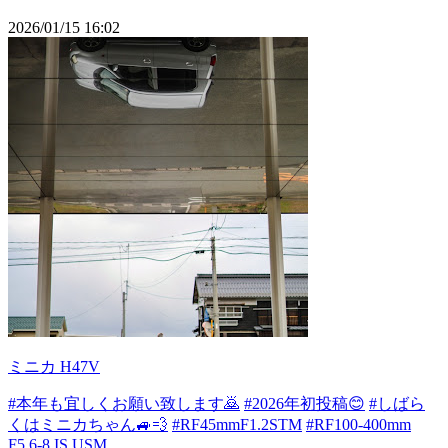
2026/01/15 16:02
ミニカ H47V
#本年も宜しくお願い致します🙇
#2026年初投稿😊
#しばら
くはミニカちゃん🚙💨
#RF45mmF1.2STM
#RF100-400mm
F5.6-8 IS USM