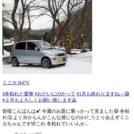
ミニカ H47V
#冬枯れと愛車
#おだいにのかって
#1月も終わりますね～😅
#２月もよろしくお願い致します🙇
皆様こんばんは🌠 今週のお題に乗っかって見ました😄 冬枯
れ🤔 よく分からんがこんな感じなのか(?_?) とりあえずミニ
カちゃんです🤣これ 冬枯れでいいんか...