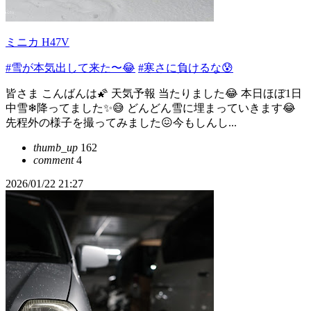
ミニカ H47V
#雪が本気出して来た〜😂
#寒さに負けるな😰
皆さま こんばんは🌠 天気予報 当たりました😂 本日ほぼ1日
中雪❄降ってました✨😅 どんどん雪に埋まっていきます😂
先程外の様子を撮ってみました😖今もしんし...
thumb_up
162
comment
4
2026/01/22 21:27