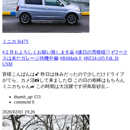
ミニカ H47V
#２月もよろしくお願い致します🙇
#連日の雪模様☃
#ワーク
スは未だガレージ待機中😂
#R6MarkⅡ
#RF24-105 F4L IS
USM
皆様こんばんは🌠 昨日は休みだったので少しだけドライブ
がてら、カメ活📸して来ました😊 この日の相棒はもちろん
ミニカちゃん🚙 この時期は大活躍です🤣鳥取砂丘...
thumb_up
153
comment
0
2026/02/01 19:26