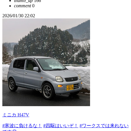
thumb_up
166
comment
0
2026/01/30 22:02
ミニカ H47V
#寒波に負けるな！
#四駆はいいぞ！
#ワークスでは来れない