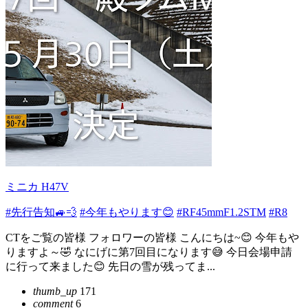
ミニカ H47V
#先行告知🚙💨
#今年もやります😊
#RF45mmF1.2STM
#R8
CTをご覧の皆様 フォロワーの皆様 こんにちは~😊 今年もや
りますよ～🤣 なにげに第7回目になります😅 今日会場申請
に行って来ました😊 先日の雪が残ってま...
thumb_up
171
comment
6