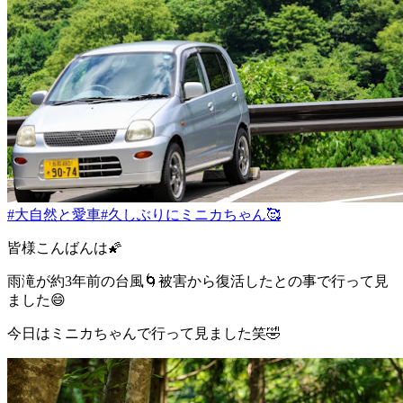
#大自然と愛車
#久しぶりにミニカちゃん🥰
皆様こんばんは🌠
雨滝が約3年前の台風🌀被害から復活したとの事で行って見
ました😄
今日はミニカちゃんで行って見ました笑🤣