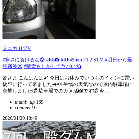
ミニカ H47V
#寒さに負けるな😰
#R8📸
#RF45mm F1.2 STM
#明日から最
強寒波🤔
#積雪もしかしてヤバい🤔
皆さま こんばんは🌠 今日はお休みでいつものイオンに買い
物🛒に行って来ました🚙💨 生憎の天気なので屋内駐車場に
突撃しました🤣 駐車場でのカメ活📸です🤣 今...
thumb_up
169
comment
0
2026/01/20 18:49