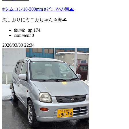
#タムロン18-300mm
#どこかの海🌊
久しぶりにミニカちゃん☺️海🌊
thumb_up
174
comment
0
2026/03/30 22:34