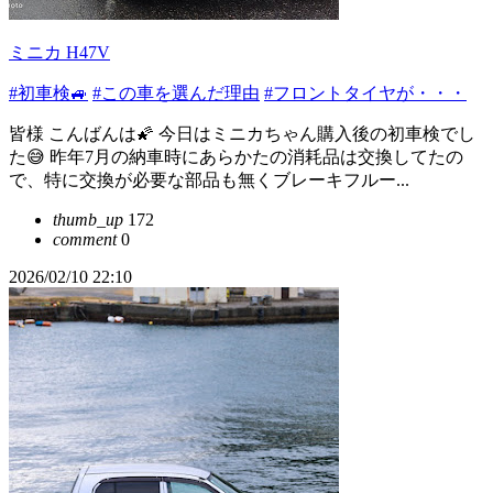
ミニカ H47V
#初車検🚙
#この車を選んだ理由
#フロントタイヤが・・・
皆様 こんばんは🌠 今日はミニカちゃん購入後の初車検でし
た😅 昨年7月の納車時にあらかたの消耗品は交換してたの
で、特に交換が必要な部品も無くブレーキフルー...
thumb_up
172
comment
0
2026/02/10 22:10