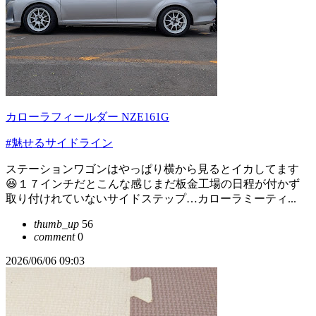
カローラフィールダー NZE161G
#魅せるサイドライン
ステーションワゴンはやっぱり横から見るとイカしてます
😆１７インチだとこんな感じまだ板金工場の日程が付かず
取り付けれていないサイドステップ…カローラミーティ...
thumb_up
56
comment
0
2026/06/06 09:03