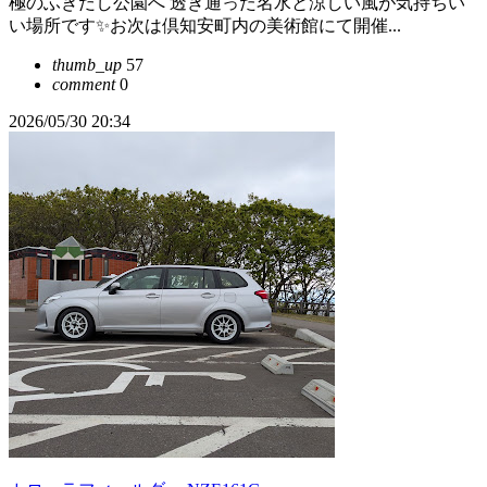
極のふきだし公園へ 透き通った名水と涼しい風が気持ちい
い場所です✨お次は倶知安町内の美術館にて開催...
thumb_up
57
comment
0
2026/05/30 20:34