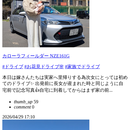
カローラフィールダー NZE161G
#ドライブ
#お花見ドライブ🌸
#家族でドライブ
本日は嫁さんたちは実家へ里帰りする為次女にとっては初め
てのドライブ✨ 出発前に長女が産まれた時と同じように自
宅前で記念写真👍自宅に到着してからはまず家の前...
thumb_up
59
comment
0
2026/04/29 17:10