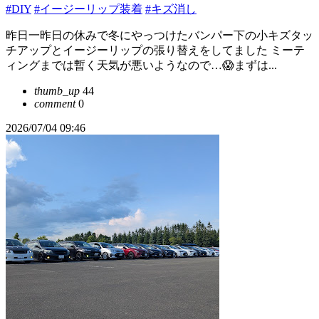
#DIY
#イージーリップ装着
#キズ消し
昨日一昨日の休みで冬にやっつけたバンパー下の小キズタッ
チアップとイージーリップの張り替えをしてました ミーテ
ィングまでは暫く天気が悪いようなので…😱まずは...
thumb_up
44
comment
0
2026/07/04 09:46