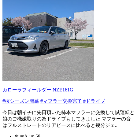
カローラフィールダー NZE161G
#桜シーズン開幕
#マフラー交換完了
#ドライブ
今日は朝イチに先日頂いた柿本マフラーに交換して試運転と
娘のご機嫌取りの為ドライブもしてきました マフラーの音
はフルストレートのリアピースに比べると幾分ジェ...
thumb_up
58