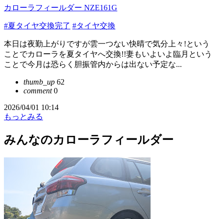
カローラフィールダー NZE161G
#夏タイヤ交換完了
#タイヤ交換
本日は夜勤上がりですが雲一つない快晴で気分上々!という
ことでカローラを夏タイヤへ交換!!妻もいよいよ臨月という
ことで今月は恐らく胆振管内からは出ない予定な...
thumb_up
62
comment
0
2026/04/01 10:14
もっとみる
みんなのカローラフィールダー