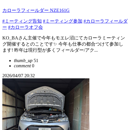
カローラフィールダー NZE161G
#ミーティング告知
#ミーティング参加
#カローラフィールダ
ー
#カローラオフ会
KO_BAさん主催で今年もモエレ沼にてカローラミーティン
グ開催するとのことです✨ 今年も仕事の都合つけて参加し
ます! 昨年は現行型が多くフィールダー/アク...
thumb_up
51
comment
0
2026/04/07 20:32