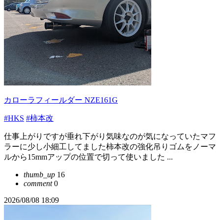
カローラフィールダー NZE161G
#HKS
#柿本改
仕事上がりですが垂れ下がり気味なのが気になっていたマフ
ラーに少し小細工してました柿本改の強化吊りゴムをノーマ
ルから15mmアップの位置で切って使いました ...
thumb_up
16
comment
0
2026/08/08 18:09