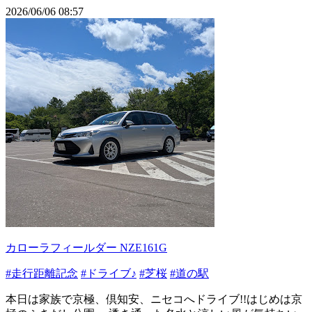
2026/06/06 08:57
カローラフィールダー NZE161G
#走行距離記念
#ドライブ♪
#芝桜
#道の駅
本日は家族で京極、倶知安、ニセコへドライブ!!はじめは京