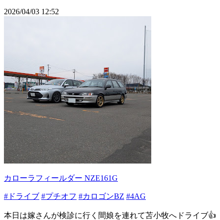
2026/04/03 12:52
カローラフィールダー NZE161G
#ドライブ
#プチオフ
#カロゴンBZ
#4AG
本日は嫁さんが検診に行く間娘を連れて苫小牧へドライブ👍