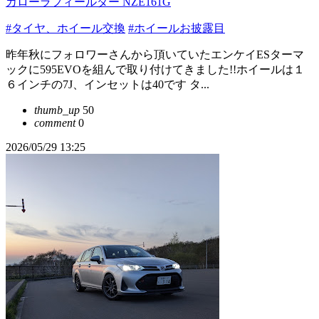
カローラフィールダー NZE161G
#タイヤ、ホイール交換
#ホイールお披露目
昨年秋にフォロワーさんから頂いていたエンケイESターマ
ックに595EVOを組んで取り付けてきました!!ホイールは１
６インチの7J、インセットは40です タ...
thumb_up
50
comment
0
2026/05/29 13:25