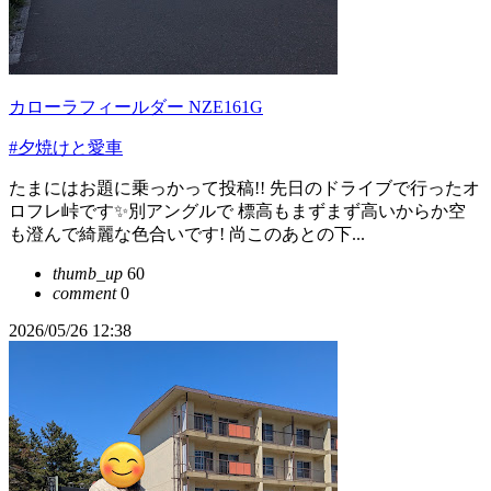
カローラフィールダー NZE161G
#夕焼けと愛車
たまにはお題に乗っかって投稿!! 先日のドライブで行ったオ
ロフレ峠です✨別アングルで 標高もまずまず高いからか空
も澄んで綺麗な色合いです! 尚このあとの下...
thumb_up
60
comment
0
2026/05/26 12:38