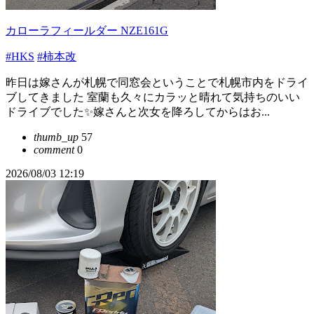
カローラフィールダー NZE161G
#HKS
#柿本改
昨日は嫁さんが札幌で同窓会ということで札幌市内をドライ
ブしてきました 室蘭も久々にカラッと晴れて気持ちのいい
ドライブでした✨嫁さんと次女を降ろしてからはお...
thumb_up
57
comment
0
2026/08/03 12:19