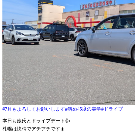
#7月もよろしくお願いします
#斜め45度の美学
#ドライブ
本日も娘氏とドライブデート👍
札幌は快晴でアチアチです☀️