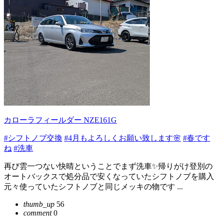
カローラフィールダー NZE161G
#シフトノブ交換
#4月もよろしくお願い致します🌸
#春です
ね
#洗車
再び雲一つない快晴ということでまず洗車✨帰りがけ登別の
オートバックスで処分品で安くなっていたシフトノブを購入
元々使っていたシフトノブと同じメッキの物です ...
thumb_up
56
comment
0