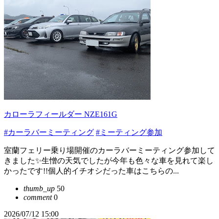
カローラフィールダー NZE161G
#カーラバーミーティング
#ミーティング参加
室蘭フェリー乗り場開催のカーラバーミーティング参加して
きました✨生憎の天気でしたが今年も色々な車を見れて楽し
かったです!!個人的イチオシだった車はこちらの...
thumb_up
50
comment
0
2026/07/12 15:00