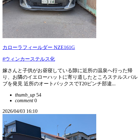
カローラフィールダー NZE161G
#ウィンカーステルス化
嫁さんと子供がお昼寝している隙に近所の温泉へ行った帰
り、お隣のイエローハットに寄り道したところステルスバル
ブを発見 近所のオートバックスでT20ピンチ部違...
thumb_up
54
comment
0
2026/04/03 16:10