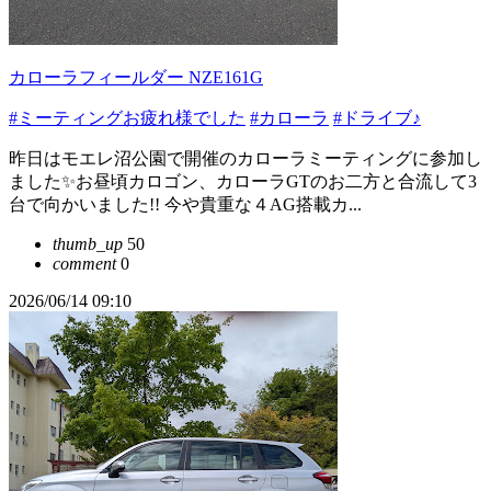
カローラフィールダー NZE161G
#ミーティングお疲れ様でした
#カローラ
#ドライブ♪
昨日はモエレ沼公園で開催のカローラミーティングに参加し
ました✨お昼頃カロゴン、カローラGTのお二方と合流して3
台で向かいました!! 今や貴重な４AG搭載カ...
thumb_up
50
comment
0
2026/06/14 09:10