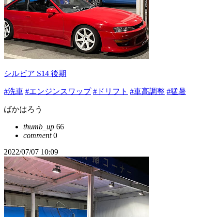
シルビア S14 後期
#洗車
#エンジンスワップ
#ドリフト
#車高調整
#猛暑
ばかはろう
thumb_up
66
comment
0
2022/07/07 10:09