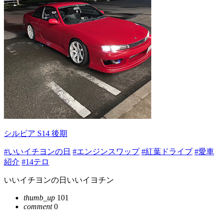
シルビア S14 後期
#いいイチヨンの日
#エンジンスワップ
#紅葉ドライブ
#愛車
紹介
#14テロ
いいイチヨンの日いいイヨチン
thumb_up
101
comment
0