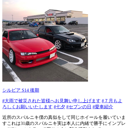
シルビア S14 後期
#大雨で被災された皆様へお見舞い申し上げます
#７月もよ
ろしくお願いいたします
#七夕
#セブンの日
#愛車紹介
近所のスバルニキ僕の真似をして同じホイールを履いていま
すこれは31歳のスバルニキ実は本人に内緒で勝手にインプレ