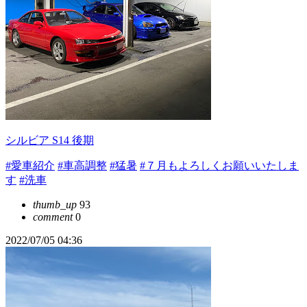
シルビア S14 後期
#愛車紹介
#車高調整
#猛暑
#７月もよろしくお願いいたしま
す
#洗車
thumb_up
93
comment
0
2022/07/05 04:36