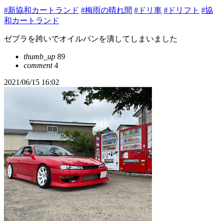
#新協和カートランド
#梅雨の晴れ間
#ドリ車
#ドリフト
#協
和カートランド
ゼブラを跨いでオイルパンを潰してしまいました
thumb_up
89
comment
4
2021/06/15 16:02