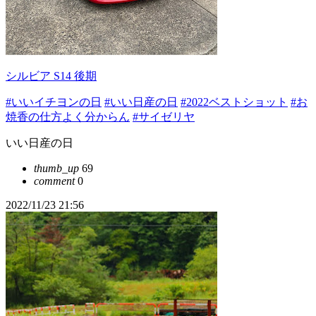
シルビア S14 後期
#いいイチヨンの日
#いい日産の日
#2022ベストショット
#お
焼香の仕方よく分からん
#サイゼリヤ
いい日産の日
thumb_up
69
comment
0
2022/11/23 21:56