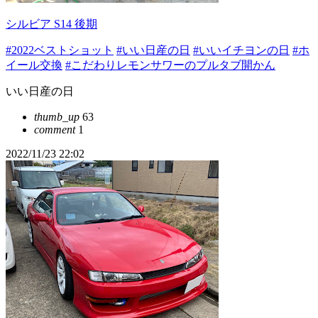
シルビア S14 後期
#2022ベストショット
#いい日産の日
#いいイチヨンの日
#ホ
イール交換
#こだわりレモンサワーのプルタブ開かん
いい日産の日
thumb_up
63
comment
1
2022/11/23 22:02