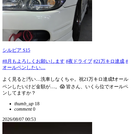
シルビア S15
#8月もよろしくお願いします
#夜ドライブ
#21万キロ達成
#
オールペンしたい…
よく見ると汚い…洗車しなくちゃ。祝21万キロ達成❗️オール
ペンしたいけど金額が…。😱 皆さん、いくら位でオールペ
ンしてますか？
thumb_up
18
comment
0
2026/08/07 00:53