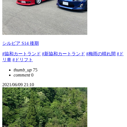
シルビア S14 後期
#協和カートランド
#新協和カートランド
#梅雨の晴れ間
#ド
リ車
#ドリフト
thumb_up
75
comment
0
2021/06/09 21:10