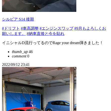
シルビア S14 後期
#ドリフト
#車高調整
#エンジンスワップ
#9月もよろしくお
願いします。
#納車直後と今を貼れ
イニシャルD流行ってるのでRage your dream弾きました！
thumb_up
46
comment
0
2022/09/12 23:41