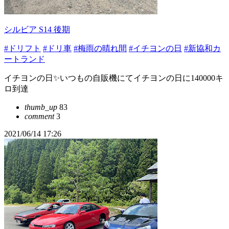
シルビア S14 後期
#ドリフト
#ドリ車
#梅雨の晴れ間
#イチヨンの日
#新協和カ
ートランド
イチヨンの日✨いつもの自販機にてイチヨンの日に140000キ
ロ到達
thumb_up
83
comment
3
2021/06/14 17:26