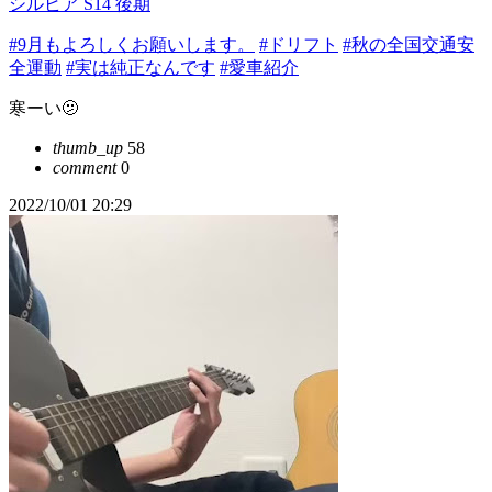
シルビア S14 後期
#9月もよろしくお願いします。
#ドリフト
#秋の全国交通安
全運動
#実は純正なんです
#愛車紹介
寒ーい🫤
thumb_up
58
comment
0
2022/10/01 20:29