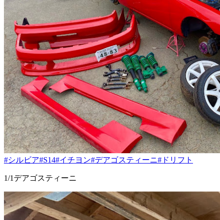
#シルビア
#S14
#イチヨン
#デアゴスティーニ
#ドリフト
1/1デアゴスティーニ