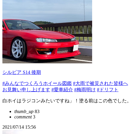
シルビア S14 後期
#みんなでつくろうホイール図鑑
#大雨で被災された皆様へ
お見舞い申し上げます
#愛車紹介
#梅雨明け
#ドリフト
白ホイはラジコンみたいですね」！塗る前はこの色でした。
thumb_up
83
comment
3
2021/07/14 15:56