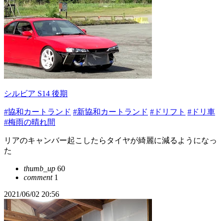
シルビア S14 後期
#協和カートランド
#新協和カートランド
#ドリフト
#ドリ車
#梅雨の晴れ間
リアのキャンバー起こしたらタイヤが綺麗に減るようになっ
た
thumb_up
60
comment
1
2021/06/02 20:56