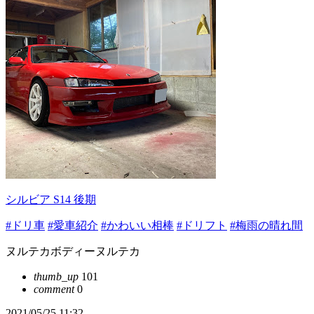
シルビア S14 後期
#ドリ車
#愛車紹介
#かわいい相棒
#ドリフト
#梅雨の晴れ間
ヌルテカボディーヌルテカ
thumb_up
101
comment
0
2021/05/25 11:32