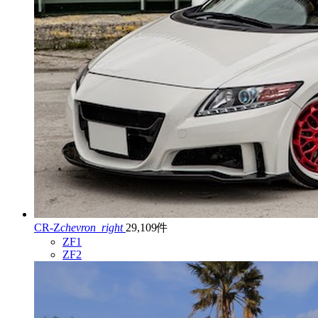
CR-Z
chevron_right
29,109件
ZF1
ZF2