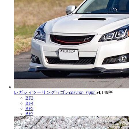
レガシィツーリングワゴン
chevron_right
54,149件
BF3
BF4
BF5
BF7