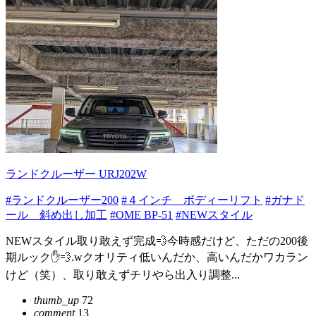
ランドクルーザー URJ202W
#ランドクルーザー200
#４インチ ボディーリフト
#ガナド
ール 斜め出し加工
#OME BP-51
#NEWスタイル
NEWスタイル取り敢えず完成💨今時感だけど、ただの200後
期ルック✋💨.wクオリティ低いんだか、高いんだかワカラン
けど（笑）、取り敢えずチリやら出入り調整...
thumb_up
72
comment
13