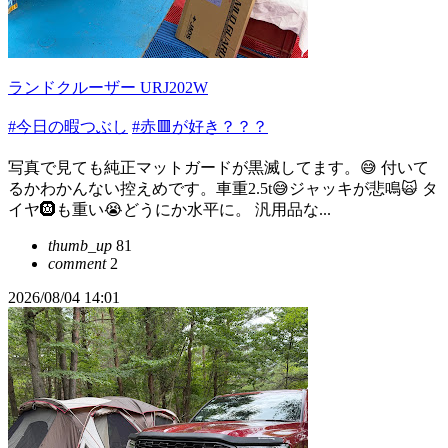
ランドクルーザー URJ202W
#今日の暇つぶし
#赤🟥が好き？？？
写真で見ても純正マットガードが黒滅してます。😅 付いて
るかわかんない控えめです。車重2.5t😅ジャッキが悲鳴🙀 タ
イヤ🛞も重い😭どうにか水平に。 汎用品な...
thumb_up
81
comment
2
2026/08/04 14:01