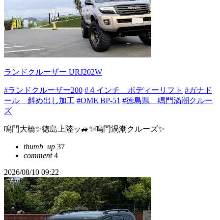
ランドクルーザー URJ202W
#ランドクルーザー200
#４インチ ボディーリフト
#ガナド
ール 斜め出し加工
#OME BP-51
#徳島県 鳴門渦潮クルー
ズ
鳴門大橋✨徳島上陸ッ🚙✨鳴門渦潮クルーズ✨
thumb_up
37
comment
4
2026/08/10 09:22