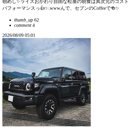
朝めし✨ライスおかわり自由な松屋の朝食は異次元のコスト
パフォーマンスっ👍✨.wwwんで、セブンのCoffeeで🍻✨
thumb_up
62
comment
4
2026/08/09 05:01