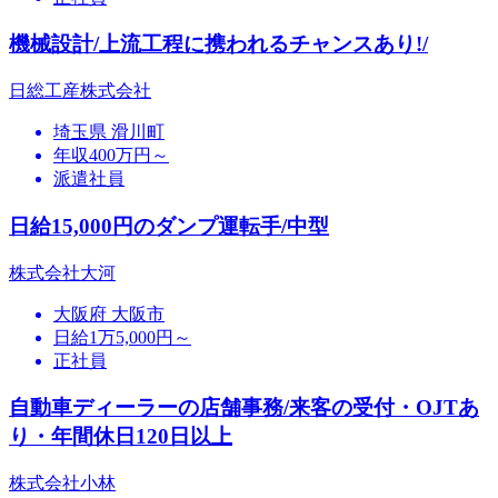
機械設計/上流工程に携われるチャンスあり!/
日総工産株式会社
埼玉県 滑川町
年収400万円～
派遣社員
日給15,000円のダンプ運転手/中型
株式会社大河
大阪府 大阪市
日給1万5,000円～
正社員
自動車ディーラーの店舗事務/来客の受付・OJTあ
り・年間休日120日以上
株式会社小林