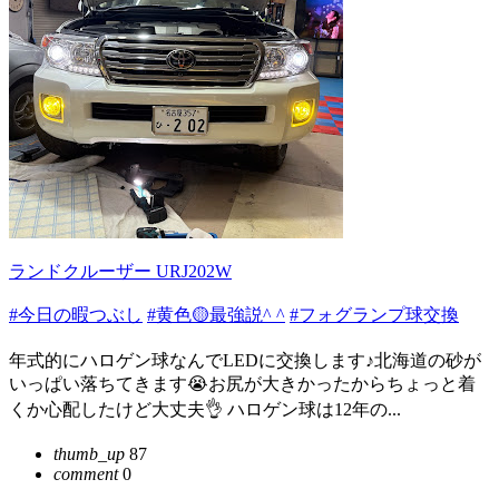
ランドクルーザー URJ202W
#今日の暇つぶし
#黄色🟡最強説^ ^
#フォグランプ球交換
年式的にハロゲン球なんでLEDに交換します♪北海道の砂が
いっぱい落ちてきます😭お尻が大きかったからちょっと着
くか心配したけど大丈夫👌 ハロゲン球は12年の...
thumb_up
87
comment
0