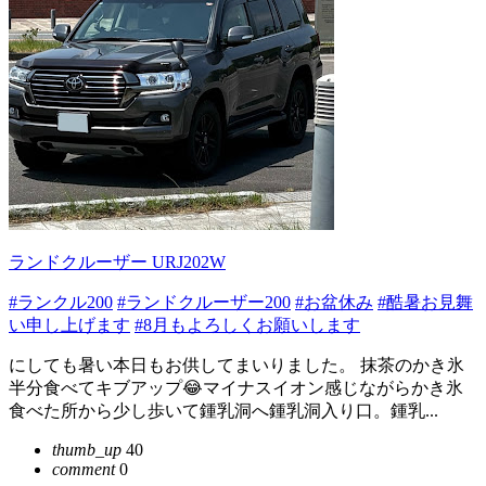
ランドクルーザー URJ202W
#ランクル200
#ランドクルーザー200
#お盆休み
#酷暑お見舞
い申し上げます
#8月もよろしくお願いします
にしても暑い本日もお供してまいりました。 抹茶のかき氷
半分食べてキブアップ😂マイナスイオン感じながらかき氷
食べた所から少し歩いて鍾乳洞へ鍾乳洞入り口。鍾乳...
thumb_up
40
comment
0