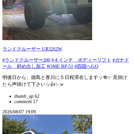
ランドクルーザー URJ202W
#ランドクルーザー200
#４インチ ボディーリフト
#ガナド
ール 斜め出し加工
#OME BP-51
#四国へGO
明後日から、徳島と香川に５日程滞在しますッ🍻✨ 見掛け
たら声掛けて下さいッ👍✨.w
thumb_up
62
comment
17
2026/08/07 19:09