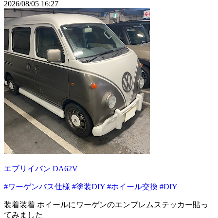
2026/08/05 16:27
エブリイバン DA62V
#ワーゲンバス仕様
#塗装DIY
#ホイール交換
#DIY
装着装着 ホイールにワーゲンのエンブレムステッカー貼っ
てみました