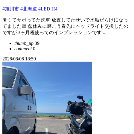
#旭川市
#北海道
#LED H4
暑くてサボってた洗車 放置してたせいで水垢だらけになっ
てました😅 盆休みに磨こう春先にヘッドライト交換したの
ですが 3ヶ月程使ってのインプレッションです ...
thumb_up
39
comment
0
2026/08/06 18:59