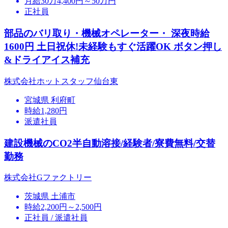
月給30万4,400円～50万円
正社員
部品のバリ取り・機械オペレーター・ 深夜時給
1600円 土日祝休!未経験もすぐ活躍OK ボタン押し
&ドライアイス補充
株式会社ホットスタッフ仙台東
宮城県 利府町
時給1,280円
派遣社員
建設機械のCO2半自動溶接/経験者/寮費無料/交替
勤務
株式会社Gファクトリー
茨城県 土浦市
時給2,200円～2,500円
正社員 / 派遣社員