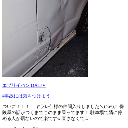
エブリイバン DA17V
#事故には気をつけよう
ついに！！！！ ヤラレ仕様の仲間入りしました＼(^o^)／ 保
険屋の話がつくまでこのまま乗ってます！ 駐車場で隣に停
める人が居ないので楽ですw 直さなくて...