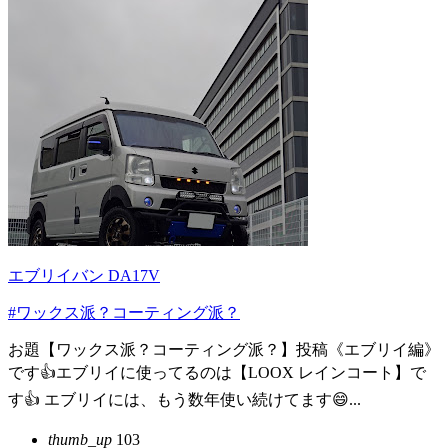
エブリイバン DA17V
#ワックス派？コーティング派？
お題【ワックス派？コーティング派？】投稿《エブリイ編》
です👍エブリイに使ってるのは【LOOX レインコート】で
す👍 エブリイには、もう数年使い続けてます😄...
thumb_up
103