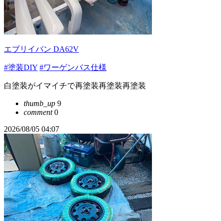
エブリイバン DA62V
#塗装DIY
#ワーゲンバス仕様
白塗装がイマイチで再塗装再塗装再塗装
thumb_up
9
comment
0
2026/08/05 04:07