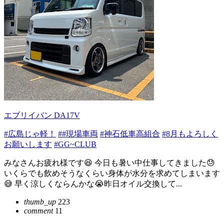
エブリイバン DA17V
#広島じゃ軽！
##現場車両
#神石低車高組合
#8月もよろしく
お願いします
#GG~CLUB
みなさんお疲れ様です😆 今日も暑い中仕事してきました😓
いくらでも飲めそうなくらい身体が水分を求めてしまいます
😅 早く涼しくならんかな😭昨日オイル交換して...
thumb_up
223
comment
11