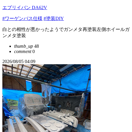
エブリイバン DA62V
#ワーゲンバス仕様
#塗装DIY
白との相性が悪かったようでガンメタ再塗装左側ホイールガ
ンメタ塗装
thumb_up
48
comment
0
2026/08/05 04:09