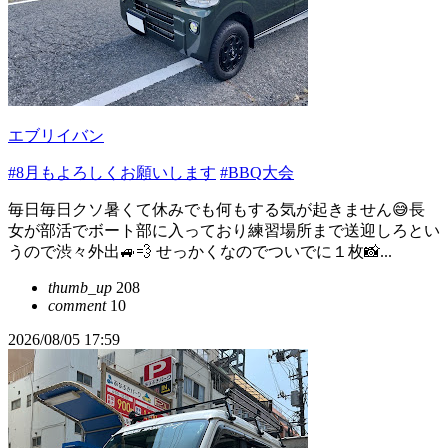
エブリイバン
#8月もよろしくお願いします
#BBQ大会
毎日毎日クソ暑くて休みでも何もする気が起きません😅長
女が部活でボート部に入っており練習場所まで送迎しろとい
うので渋々外出🚙💨 せっかくなのでついでに１枚📸...
thumb_up
208
comment
10
2026/08/05 17:59