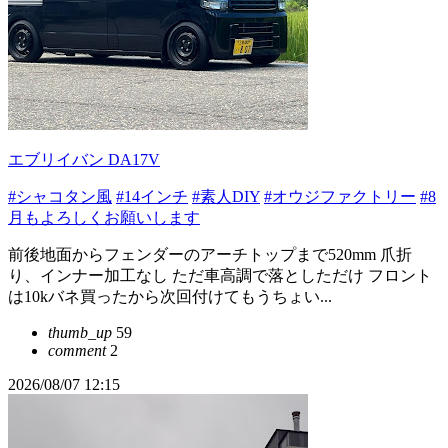
エブリイバン DA17V
#シャコタン風
#14インチ
#素人DIY
#オウジファクトリー
#8
月もよろしくお願いします
前後地面からフェンダーのアーチトップまで520mm 爪折
り、インナー加工なし ただ車高調で落としただけ フロント
は10kバネ買ったから次回付けてもうちょい...
thumb_up
59
comment
2
2026/08/07 12:15