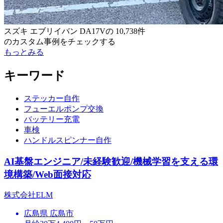
スズキ エブリイバン DA17V
の
10,738件
のカスタム事例をチェックする
もっとみる
キーワード
ステッカー自作
フューエルポンプ交換
バッテリー充電
車検
ハンドルスピンナー自作
AI基盤エンジニア/未経験歓迎/機械学習を支える環
境構築/Web面接対応
株式会社ELM
広島県 広島市