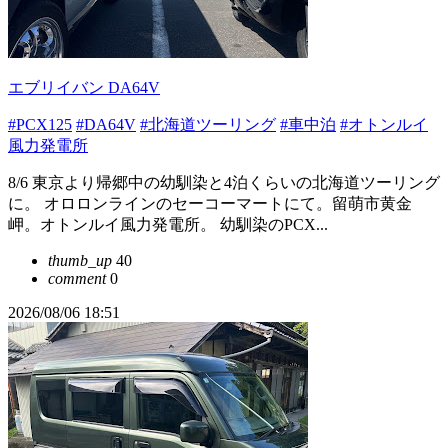
エブリイバン DA64V
#PCX125
#DA64V
#北海道ツーリング
#車中泊
#オトンルイ
風力発電所
8/6 東京より帰郷中の幼馴染と4泊くらいの北海道ツーリング
に。 オロロンラインのセーコーマートにて。留萌市黄金
岬。オトンルイ風力発電所。 幼馴染のPCX...
thumb_up
40
comment
0
2026/08/06 18:51