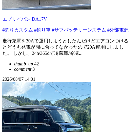
エブリイバン DA17V
#釣りカスタム
#釣り車
#サブバッテリーシステム
#外部電源
走行充電を30Aで運用しようとしたんだけどエアコンつける
とどうも発電が間に合ってなかったので20A運用にしまし
た。 しかし、24h/365dで冷蔵庫/冷凍...
thumb_up
42
comment
3
2026/08/07 14:01