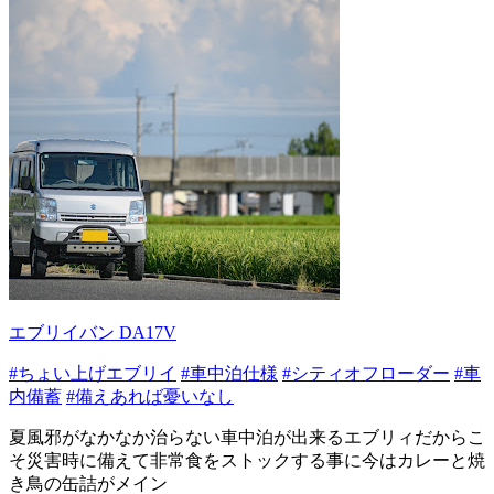
エブリイバン DA17V
#ちょい上げエブリイ
#車中泊仕様
#シティオフローダー
#車
内備蓄
#備えあれば憂いなし
夏風邪がなかなか治らない車中泊が出来るエブリィだからこ
そ災害時に備えて非常食をストックする事に今はカレーと焼
き鳥の缶詰がメイン