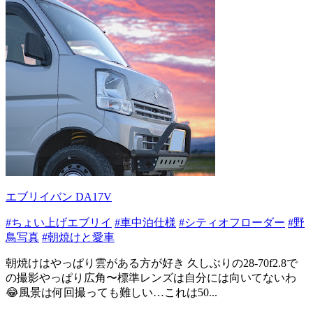
エブリイバン DA17V
#ちょい上げエブリイ
#車中泊仕様
#シティオフローダー
#野
鳥写真
#朝焼けと愛車
朝焼けはやっぱり雲がある方が好き 久しぶりの28-70f2.8で
の撮影やっぱり広角〜標準レンズは自分には向いてないわ
😂風景は何回撮っても難しい…これは50...