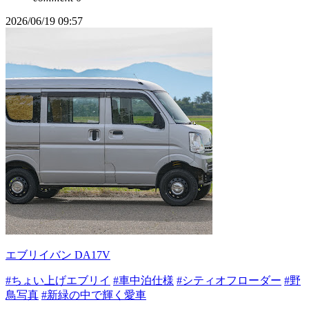
2026/06/19 09:57
エブリイバン DA17V
#ちょい上げエブリイ
#車中泊仕様
#シティオフローダー
#野
鳥写真
#新緑の中で輝く愛車