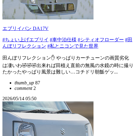
エブリイバン DA17V
#ちょい上げエブリイ
#車中泊仕様
#シティオフローダー
#田
んぼリフレクション
#私とニコンで見た世界
田んぼリフレクション✋ やっぱりカーチューンの画質劣化
は凄いわ🤣🤣🤣出来れば田植え直前の無風の水鏡の時に撮り
たかったやっぱり風景は難しい…コチドリ朝飯ゲッ...
thumb_up
87
comment
2
2026/05/14 05:50