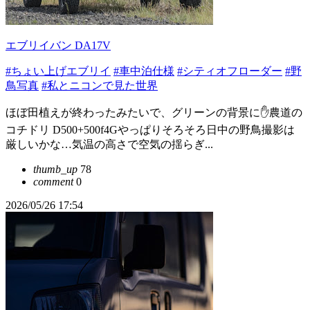
エブリイバン DA17V
#ちょい上げエブリイ
#車中泊仕様
#シティオフローダー
#野
鳥写真
#私とニコンで見た世界
ほぼ田植えが終わったみたいで、グリーンの背景に✋農道の
コチドリ D500+500f4Gやっぱりそろそろ日中の野鳥撮影は
厳しいかな…気温の高さで空気の揺らぎ...
thumb_up
78
comment
0
2026/05/26 17:54