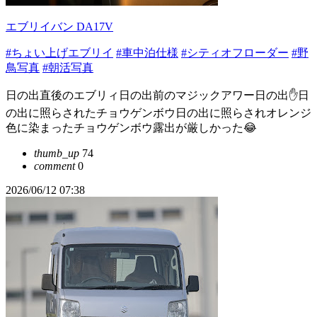
エブリイバン DA17V
#ちょい上げエブリイ
#車中泊仕様
#シティオフローダー
#野
鳥写真
#朝活写真
日の出直後のエブリィ日の出前のマジックアワー日の出✋日
の出に照らされたチョウゲンボウ日の出に照らされオレンジ
色に染まったチョウゲンボウ露出が厳しかった😂
thumb_up
74
comment
0
2026/06/12 07:38