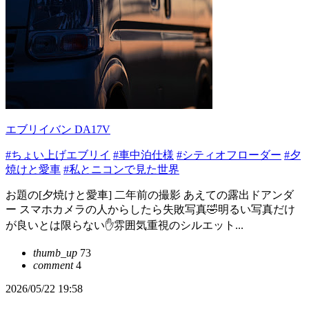
エブリイバン DA17V
#ちょい上げエブリイ
#車中泊仕様
#シティオフローダー
#夕
焼けと愛車
#私とニコンで見た世界
お題の[夕焼けと愛車] 二年前の撮影 あえての露出ドアンダ
ー スマホカメラの人からしたら失敗写真🤣明るい写真だけ
が良いとは限らない✋雰囲気重視のシルエット...
thumb_up
73
comment
4
2026/05/22 19:58