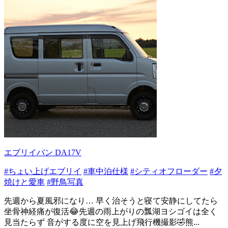
エブリイバン DA17V
#ちょい上げエブリイ
#車中泊仕様
#シティオフローダー
#夕
焼けと愛車
#野鳥写真
先週から夏風邪になり… 早く治そうと寝て安静にしてたら
坐骨神経痛が復活😂先週の雨上がりの瓢湖ヨシゴイは全く
見当たらず 音がする度に空を見上げ飛行機撮影🤣熊...