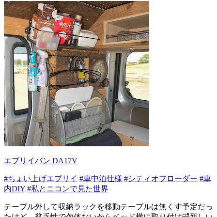
エブリイバン DA17V
#ちょい上げエブリイ
#車中泊仕様
#シティオフローダー
#車
内DIY
#私とニコンで見た世界
テーブル外して収納ラックを移動テーブルは無くす予定だっ
たけど、貧乏性で勿体ないからベッド横に取り付け🤣新しい