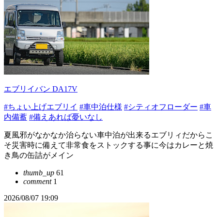
エブリイバン DA17V
#ちょい上げエブリイ
#車中泊仕様
#シティオフローダー
#車
内備蓄
#備えあれば憂いなし
夏風邪がなかなか治らない車中泊が出来るエブリィだからこ
そ災害時に備えて非常食をストックする事に今はカレーと焼
き鳥の缶詰がメイン
thumb_up
61
comment
1
2026/08/07 19:09