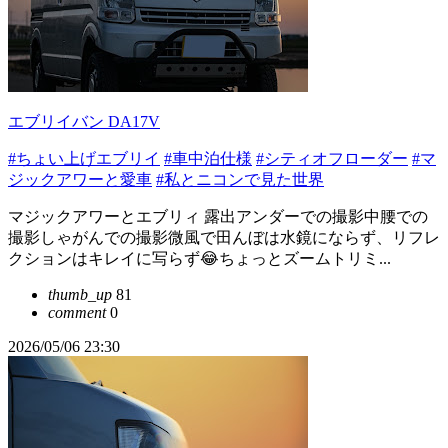
エブリイバン DA17V
#ちょい上げエブリイ
#車中泊仕様
#シティオフローダー
#マ
ジックアワーと愛車
#私とニコンで見た世界
マジックアワーとエブリィ 露出アンダーでの撮影中腰での
撮影しゃがんでの撮影微風で田んぼは水鏡にならず、リフレ
クションはキレイに写らず😂ちょっとズームトリミ...
thumb_up
81
comment
0
2026/05/06 23:30