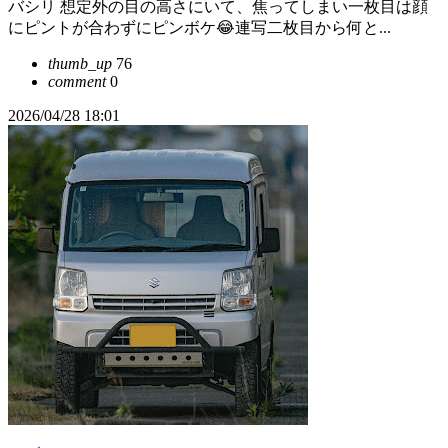
バシリ 想定外の目の高さにいて、焦ってしまい一枚目は顔
にピントが合わずにピンボケ😂連写二枚目から何と...
thumb_up
76
comment
0
2026/04/28 18:01