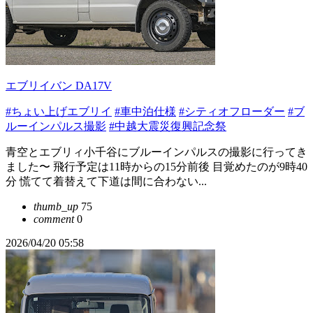
エブリイバン DA17V
#ちょい上げエブリイ
#車中泊仕様
#シティオフローダー
#ブ
ルーインパルス撮影
#中越大震災復興記念祭
青空とエブリィ小千谷にブルーインパルスの撮影に行ってき
ました〜 飛行予定は11時からの15分前後 目覚めたのが9時40
分 慌てて着替えて下道は間に合わない...
thumb_up
75
comment
0
2026/04/20 05:58