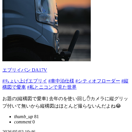
エブリイバン DA17V
#ちょい上げエブリイ
#車中泊仕様
#シティオフローダー
#縦
構図で愛車
#私とニコンで見た世界
お題の[縦構図で愛車] 去年のを使い回し✋カメラに縦グリッ
プ付いて無いから縦構図はほとんど撮らないんだよね😂
thumb_up
81
comment
0
2026/05/02 19:46