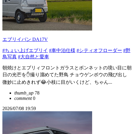
エブリイバン DA17V
#ちょい上げエブリイ
#車中泊仕様
#シティオフローダー
#野
鳥写真
#大自然と愛車
朝焼けとエブリィフロントガラスとボンネットの境い目に朝
日の光芒を✋撮り溜めてた野鳥 チョウゲンボウの飛び出し
微妙に止めきれず😂小枝に目がいくけど、ちゃん...
thumb_up
78
comment
0
2026/07/08 19:59