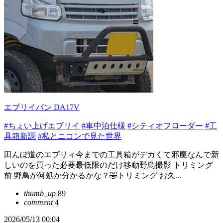
エブリイバン DA17V
#ちょい上げエブリイ
#車中泊仕様
#シティオフローダー
#工
具箱新調
#私とニコンで見た世界
田んぼ道のエブリィ今までの工具箱がデカくて邪魔なんで新
しいのを買った必要最低限のだけ移動野鳥撮影 トリミング
前 野鳥が何処か分かるかな？🤣トリミング お久...
thumb_up
89
comment
4
2026/05/13 00:04