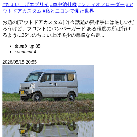
#ちょい上げエブリイ
#車中泊仕様
#シティオフローダー
#ア
ウトドアカスタム
#私とニコンで見た世界
お題の[アウトドアカスタム] 昨今話題の熊相手には厳しいだ
ろうけど、フロントにバンパーガード ある程度の所は行け
るように35㍉のちょい上げ多少の悪路なら走...
thumb_up
85
comment
4
2026/05/15 20:55