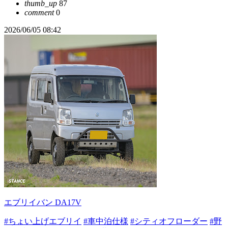
thumb_up
87
comment
0
2026/06/05 08:42
エブリイバン DA17V
#ちょい上げエブリイ
#車中泊仕様
#シティオフローダー
#野