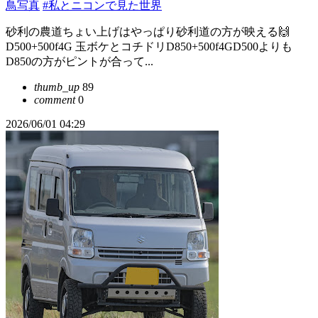
鳥写真
#私とニコンで見た世界
砂利の農道ちょい上げはやっぱり砂利道の方が映える🙌
D500+500f4G 玉ボケとコチドリD850+500f4GD500よりも
D850の方がピントが合って...
thumb_up
89
comment
0
2026/06/01 04:29