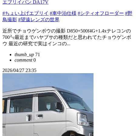
エブリイバン DA17V
#ちょい上げエブリイ
#車中泊仕様
#シティオフローダー
#野
鳥撮影
#望遠レンズの世界
近所でチョウゲンボウの撮影 D850+500f4G+1.4xテレコンの
700㍉最近までハヤブサの種類だと思われてたチョウゲンボ
ウ 最近の研究で実はインコの...
thumb_up
71
comment
0
2026/04/27 23:35