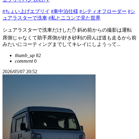
#ちょい上げエブリイ
#車中泊仕様
#シティオフローダー
#シ
ュアラスターで洗車
#私とニコンで見た世界
シュアラスターで洗車だけした✋ 斜め前からの撮影は運転
席側じゃなくて助手席側が好き砂利の田んぼ道も走るから前
みたいにコーティングまでしてキレイにしようって...
thumb_up
82
comment
0
2026/05/07 20:52