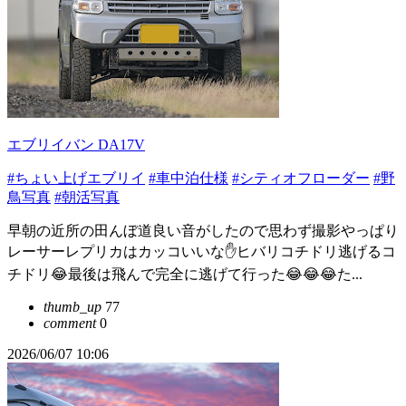
エブリイバン DA17V
#ちょい上げエブリイ
#車中泊仕様
#シティオフローダー
#野
鳥写真
#朝活写真
早朝の近所の田んぼ道良い音がしたので思わず撮影やっぱり
レーサーレプリカはカッコいいな✋ヒバリコチドリ逃げるコ
チドリ😂最後は飛んで完全に逃げて行った😂😂😂た...
thumb_up
77
comment
0
2026/06/07 10:06