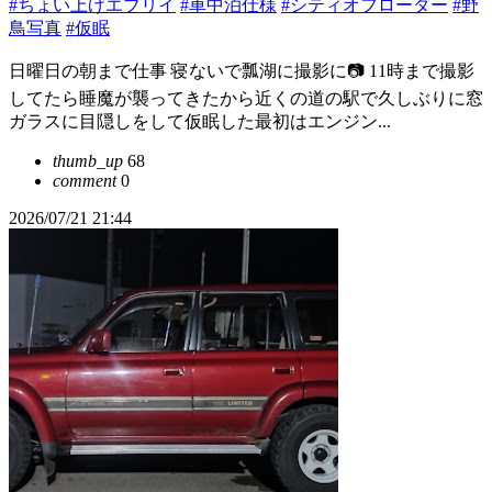
#ちょい上げエブリイ
#車中泊仕様
#シティオフローダー
#野
鳥写真
#仮眠
日曜日の朝まで仕事 寝ないで瓢湖に撮影に📷 11時まで撮影
してたら睡魔が襲ってきたから近くの道の駅で久しぶりに窓
ガラスに目隠しをして仮眠した最初はエンジン...
thumb_up
68
comment
0
2026/07/21 21:44