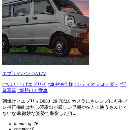
エブリイバン DA17V
#ちょい上げエブリイ
#車中泊仕様
#シティオフローダー
#野
鳥写真
#朝焼けと愛車
朝焼けとエブリィD850+28-70f2.8 カメラにもレンズにも手ブ
レ補正機能は無し🤣露出が厳しい早朝や夕方に使うもんじゃ
ないな😂微妙な姿勢で撮影した何...
thumb_up
76
comment
0