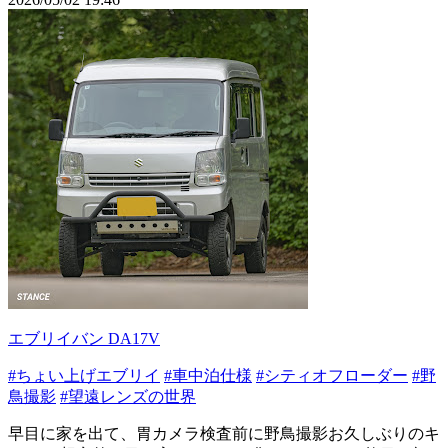
エブリイバン DA17V
#ちょい上げエブリイ
#車中泊仕様
#シティオフローダー
#野
鳥撮影
#望遠レンズの世界
早目に家を出て、胃カメラ検査前に野鳥撮影お久しぶりのキ