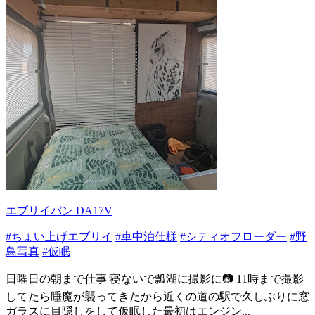
エブリイバン DA17V
#ちょい上げエブリイ
#車中泊仕様
#シティオフローダー
#野
鳥写真
#仮眠
日曜日の朝まで仕事 寝ないで瓢湖に撮影に📷 11時まで撮影
してたら睡魔が襲ってきたから近くの道の駅で久しぶりに窓
ガラスに目隠しをして仮眠した最初はエンジン...