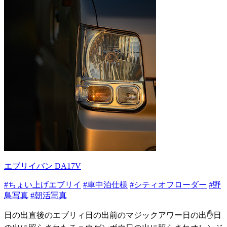
エブリイバン DA17V
#ちょい上げエブリイ
#車中泊仕様
#シティオフローダー
#野
鳥写真
#朝活写真
日の出直後のエブリィ日の出前のマジックアワー日の出✋日