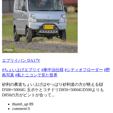
エブリイバン DA17V
#ちょい上げエブリイ
#車中泊仕様
#シティオフローダー
#野
鳥写真
#私とニコンで見た世界
砂利の農道ちょい上げはやっぱり砂利道の方が映える🙌
D500+500f4G 玉ボケとコチドリD850+500f4GD500よりも
D850の方がピントが合って...
thumb_up
89
comment
0