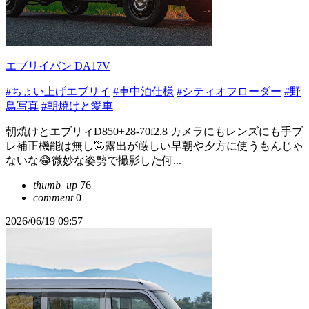
エブリイバン DA17V
#ちょい上げエブリイ
#車中泊仕様
#シティオフローダー
#野
鳥写真
#朝焼けと愛車
朝焼けとエブリィD850+28-70f2.8 カメラにもレンズにも手ブ
レ補正機能は無し🤣露出が厳しい早朝や夕方に使うもんじゃ
ないな😂微妙な姿勢で撮影した何...
thumb_up
76
comment
0
2026/06/19 09:57