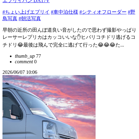
エブリイバン DA17V
#ちょい上げエブリイ
#車中泊仕様
#シティオフローダー
#野
鳥写真
#朝活写真
早朝の近所の田んぼ道良い音がしたので思わず撮影やっぱり
レーサーレプリカはカッコいいな✋ヒバリコチドリ逃げるコ
チドリ😂最後は飛んで完全に逃げて行った😂😂😂た...
thumb_up
77
comment
0
2026/06/07 10:06