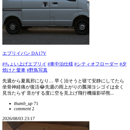
エブリイバン DA17V
#ちょい上げエブリイ
#車中泊仕様
#シティオフローダー
#夕
焼けと愛車
#野鳥写真
先週から夏風邪になり… 早く治そうと寝て安静にしてたら
坐骨神経痛が復活😂先週の雨上がりの瓢湖ヨシゴイは全く
見当たらず 音がする度に空を見上げ飛行機撮影🤣熊...
thumb_up
71
comment
2
2026/08/03 23:17