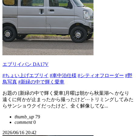
エブリイバン DA17V
#ちょい上げエブリイ
#車中泊仕様
#シティオフローダー
#野
鳥写真
#新緑の中で輝く愛車
お題の [新緑の中で輝く愛車]月曜は朝から秋葉湖へ かなり
遠くに何かが止まったから撮ったけど⋯トリミングしてみた
らサンショウクイだったけど、全く解像してな...
thumb_up
79
comment
0
2026/06/16 20:42