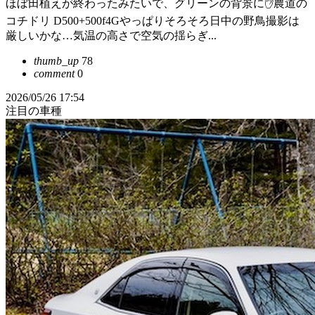
ほぼ田植えが終わったみたいで、グリーンの背景に✋農道の
コチドリ D500+500f4Gやっぱりそろそろ日中の野鳥撮影は
厳しいかな…気温の高さで空気の揺らぎ...
thumb_up
78
comment
0
2026/05/26 17:54
注目の車種