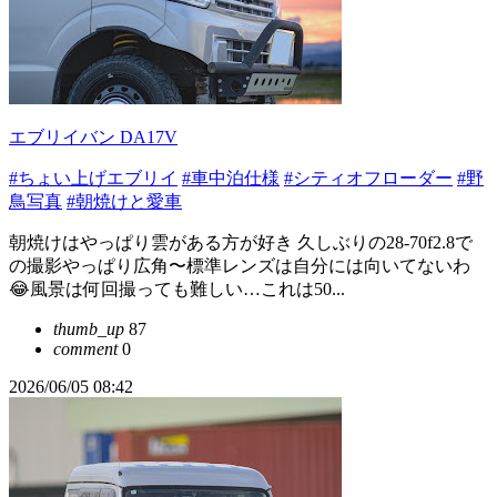
エブリイバン DA17V
#ちょい上げエブリイ
#車中泊仕様
#シティオフローダー
#野
鳥写真
#朝焼けと愛車
朝焼けはやっぱり雲がある方が好き 久しぶりの28-70f2.8で
の撮影やっぱり広角〜標準レンズは自分には向いてないわ
😂風景は何回撮っても難しい…これは50...
thumb_up
87
comment
0
2026/06/05 08:42