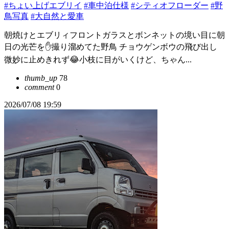
#ちょい上げエブリイ
#車中泊仕様
#シティオフローダー
#野
鳥写真
#大自然と愛車
朝焼けとエブリィフロントガラスとボンネットの境い目に朝
日の光芒を✋撮り溜めてた野鳥 チョウゲンボウの飛び出し
微妙に止めきれず😂小枝に目がいくけど、ちゃん...
thumb_up
78
comment
0
2026/07/08 19:59