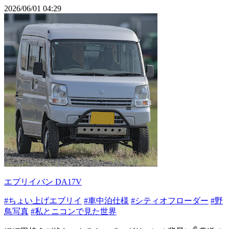
2026/06/01 04:29
エブリイバン DA17V
#ちょい上げエブリイ
#車中泊仕様
#シティオフローダー
#野
鳥写真
#私とニコンで見た世界