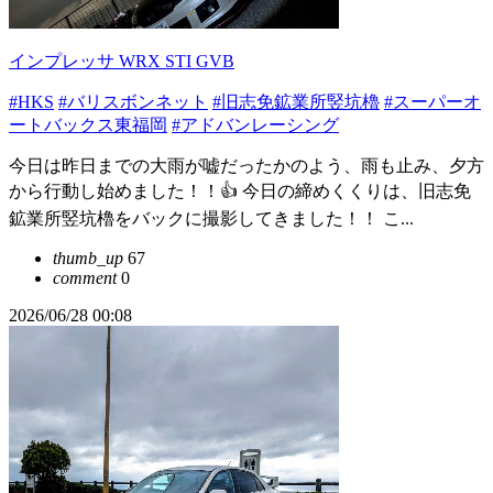
インプレッサ WRX STI GVB
#HKS
#バリスボンネット
#旧志免鉱業所竪坑櫓
#スーパーオ
ートバックス東福岡
#アドバンレーシング
今日は昨日までの大雨が嘘だったかのよう、雨も止み、夕方
から行動し始めました！！👍 今日の締めくくりは、旧志免
鉱業所竪坑櫓をバックに撮影してきました！！ こ...
thumb_up
67
comment
0
2026/06/28 00:08