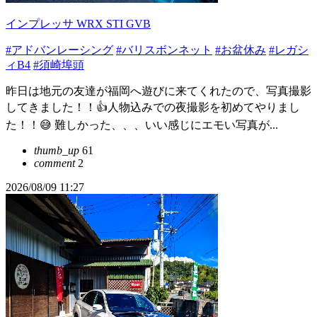
インプレッサ WRX STI GVB
#アドバンレーシング
#バリスボンネット
#お盆休み
#レガシ
ィB4
#須崎埠頭
昨日は地元の友達が福岡へ遊びに来てくれたので、写真撮影
してきました！！👍人物込みでの夜撮影を初めてやりまし
た！！😅 難しかった、、、いい感じにエモい写真が...
thumb_up
61
comment
2
2026/08/09 11:27