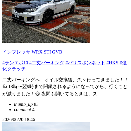
インプレッサ WRX STI GVB
#ランエボ10
#二丈パーキング
#バリスボンネット
#HKS
#強
化クラッチ
二丈パーキングへ、オイル交換後、久々行ってきました！！
👍 18時〜翌9時まで閉鎖されるようになってから、行くこと
が減りました！😅 夜間も開いてるときは、ス...
thumb_up
83
comment
4
2026/06/20 18:46