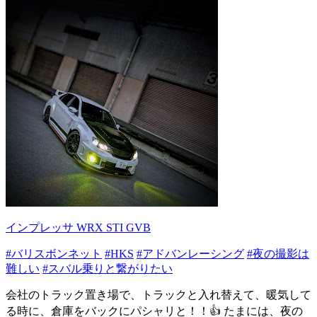
インプレッサ WRX STI GVB
#バリスボンネット
#HKS
#アドバンレーシング
#夜の撮影は
難しい
#スバル乗りと繋がりたい
会社のトラック置き場で、トラックと入れ替えて、暖気して
る時に、倉庫をバックにパシャリと！！👍 たまには、夜の