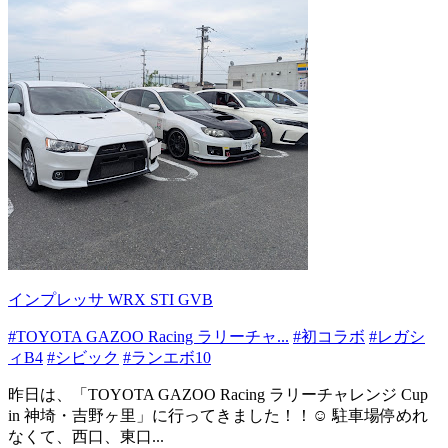
インプレッサ WRX STI GVB
#TOYOTA GAZOO Racing ラリーチャ...
#初コラボ
#レガシ
ィB4
#シビック
#ランエボ10
昨日は、「TOYOTA GAZOO Racing ラリーチャレンジ Cup
in 神埼・吉野ヶ里」に行ってきました！！☺️ 駐車場停めれ
なくて、西口、東口...