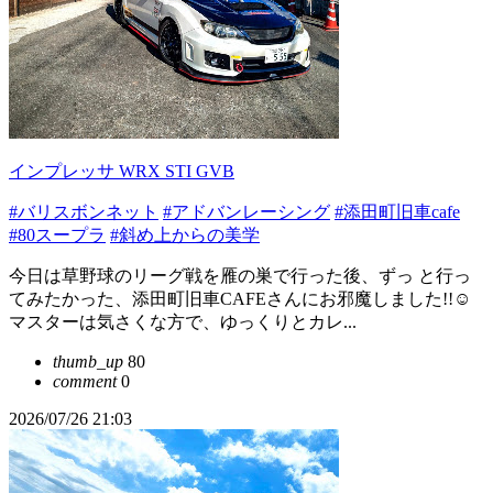
インプレッサ WRX STI GVB
#バリスボンネット
#アドバンレーシング
#添田町旧車cafe
#80スープラ
#斜め上からの美学
今日は草野球のリーグ戦を雁の巣で行った後、ずっ と行っ
てみたかった、添田町旧車CAFEさんにお邪魔しました!!☺️
マスターは気さくな方で、ゆっくりとカレ...
thumb_up
80
comment
0
2026/07/26 21:03