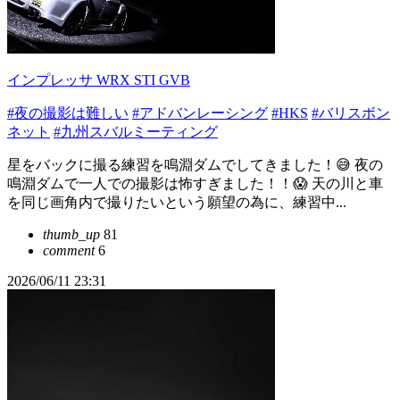
インプレッサ WRX STI GVB
#夜の撮影は難しい
#アドバンレーシング
#HKS
#バリスボン
ネット
#九州スバルミーティング
星をバックに撮る練習を鳴淵ダムでしてきました！😅 夜の
鳴淵ダムで一人での撮影は怖すぎました！！😱 天の川と車
を同じ画角内で撮りたいという願望の為に、練習中...
thumb_up
81
comment
6
2026/06/11 23:31