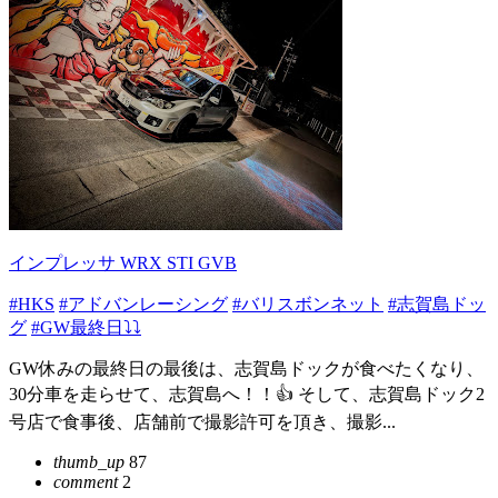
インプレッサ WRX STI GVB
#HKS
#アドバンレーシング
#バリスボンネット
#志賀島ドッ
グ
#GW最終日⤵︎⤵︎
GW休みの最終日の最後は、志賀島ドックが食べたくなり、
30分車を走らせて、志賀島へ！！👍 そして、志賀島ドック2
号店で食事後、店舗前で撮影許可を頂き、撮影...
thumb_up
87
comment
2