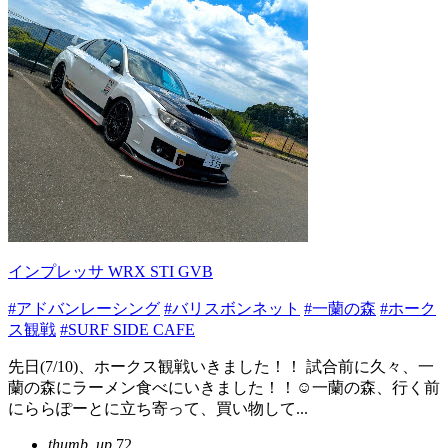
インプレッサ WRX STI GVB
#アドバンレーシング
#バリスボンネット
#一蘭の森
#ホーク
ス観戦
#SURF SIDE CAFE
先日(7/10)、ホークス観戦いきました！！ 試合前に久々、一
蘭の森にラーメン食べにいきました！！☺️一蘭の森、行く前
にららぽーとに立ち寄って、買い物して...
thumb_up
72