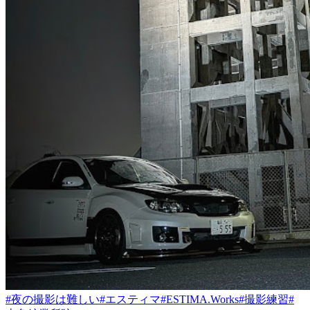
#夜の撮影は難しい
#エスティマ
#ESTIMA.Works
#撮影練習
#