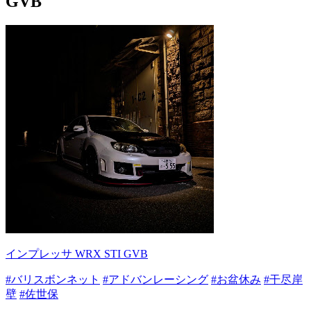
GVB
インプレッサ WRX STI GVB
#バリスボンネット
#アドバンレーシング
#お盆休み
#干尽岸
壁
#佐世保