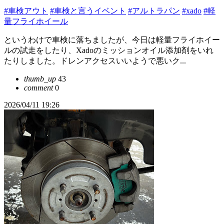
#車検アウト
#車検と言うイベント
#アルトラパン
#xado
#軽
量フライホイール
というわけで車検に落ちましたが、今日は軽量フライホイー
ルの試走をしたり、Xadoのミッションオイル添加剤をいれ
たりしました。ドレンアクセスいいようで悪いク...
thumb_up
43
comment
0
2026/04/11 19:26