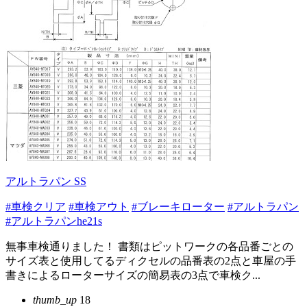
アルトラパン SS
#車検クリア
#車検アウト
#ブレーキローター
#アルトラパン
#アルトラパンhe21s
無事車検通りました！ 書類はピットワークの各品番ごとの
サイズ表と使用してるディクセルの品番表の2点と車屋の手
書きによるローターサイズの簡易表の3点で車検ク...
thumb_up
18