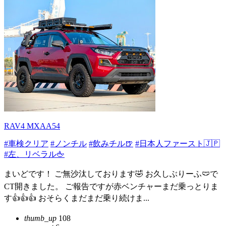
RAV4 MXAA54
#車検クリア
#ノンチル
#飲みチル🍺
#日本人ファースト🇯🇵
#左、リベラル🖕
まいどです！ ご無沙汰しております🤣 お久しぶりーふ🩲で
CT開きました。 ご報告ですが赤ベンチャーまだ乗っとりま
す👍️👍️👍️ おそらくまだまだ乗り続けま...
thumb_up
108