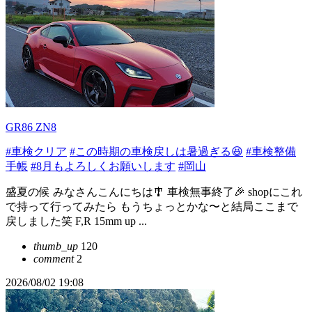
GR86 ZN8
#車検クリア
#この時期の車検戻しは暑過ぎる😆
#車検整備
手帳
#8月もよろしくお願いします
#岡山
盛夏の候 みなさんこんにちは🎐 車検無事終了🎉 shopにこれ
で持って行ってみたら もうちょっとかな〜と結局ここまで
戻しました笑 F,R 15mm up ...
thumb_up
120
comment
2
2026/08/02 19:08