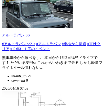
アルトラパン SS
#アルトラパンhe21s
#アルトラパン
#車検から帰還
#車検ク
リア
#２年に１度のイベント
無事車検から救出をし。 本日から1泊2日福島ドライブで
す！ ただいま友部sa これからいわきまで走る しかし軽量フ
ライホイール慣れない…
thumb_up
79
comment
0
2026/04/16 07:03