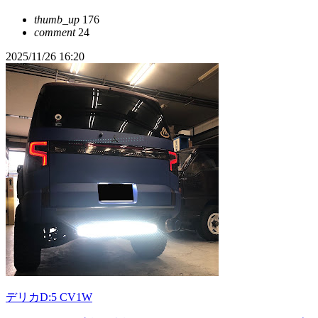
thumb_up
176
comment
24
2025/11/26 16:20
デリカD:5 CV1W