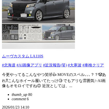
ムーヴカスタム LA110S
#北海道
#AI画像アプリ
#近況報告(笑)
#大寒波
#車検クリア
今更やってるこんなやつ笑🤣👍 MOVEのスペル､､､？？🤡あ
れ⁈こんなホイール履いてたっけ🧐 でもアリな雰囲気✨AI画
像もオモロイですね😊 近況としては、...
thumb_up
80
comment
6
2026/01/23 14:10