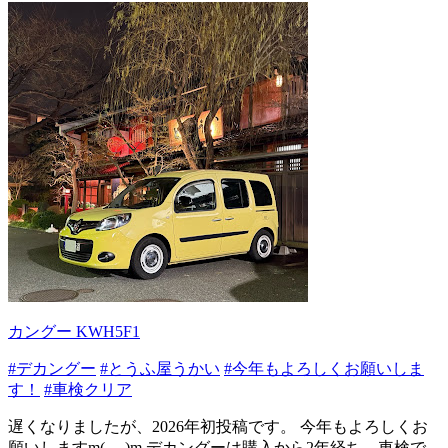
カングー KWH5F1
#デカングー
#とうふ屋うかい
#今年もよろしくお願いしま
す！
#車検クリア
遅くなりましたが、2026年初投稿です。 今年もよろしくお
願いしますm(_ _)m デカングーは購入から2年経ち、車検で