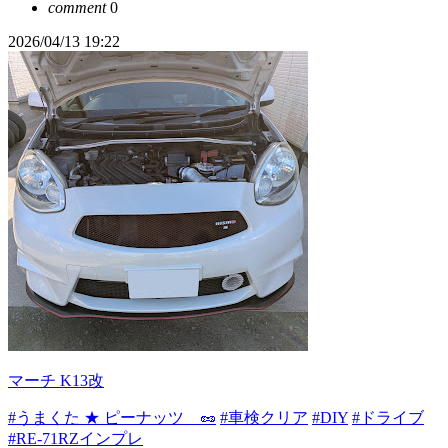
comment
0
2026/04/13 19:22
マーチ K13改
#うまくた ★ ピーナッツ 🥜
#車検クリア
#DIY
#ドライブ
#RE-71RZインプレ