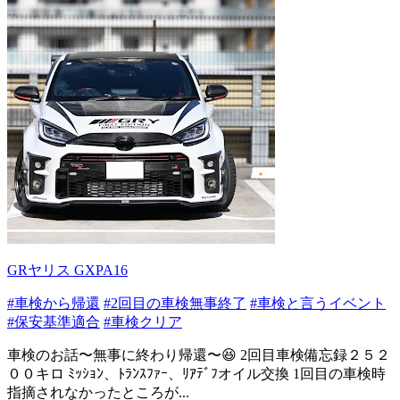
GRヤリス GXPA16
#車検から帰還
#2回目の車検無事終了
#車検と言うイベント
#保安基準適合
#車検クリア
車検のお話〜無事に終わり帰還〜😆 2回目車検備忘録２５２
００キロ ﾐｯｼｮﾝ、ﾄﾗﾝｽﾌｧｰ、ﾘｱﾃﾞﾌオイル交換 1回目の車検時
指摘されなかったところが...