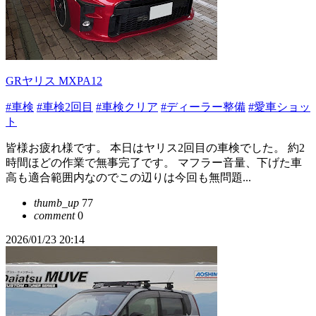
GRヤリス MXPA12
#車検
#車検2回目
#車検クリア
#ディーラー整備
#愛車ショッ
ト
皆様お疲れ様です。 本日はヤリス2回目の車検でした。 約2
時間ほどの作業で無事完了です。 マフラー音量、下げた車
高も適合範囲内なのでこの辺りは今回も無問題...
thumb_up
77
comment
0
2026/01/23 20:14