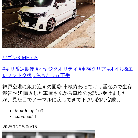
ワゴンR MH55S
#キリ番定期便
#オヤジクオリティ
#車検クリア
#オイル&エ
レメント交換
#色合わせが下手
神戸空港に娘お迎えの図😅 車検終わってキリ番なので生存
報告〜👋 購入した車屋さんから車検のお誘い受けました
が、見た目でノーマルに戻してきて下さい的な🤔厳し...
thumb_up
109
comment
3
2025/12/15 00:15