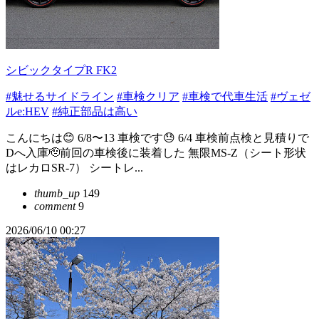
シビックタイプR FK2
#魅せるサイドライン
#車検クリア
#車検で代車生活
#ヴェゼ
ルe:HEV
#純正部品は高い
こんにちは😊 6/8〜13 車検です😓 6/4 車検前点検と見積りで
Dへ入庫🫡前回の車検後に装着した 無限MS-Z（シート形状
はレカロSR-7） シートレ...
thumb_up
149
comment
9
2026/06/10 00:27