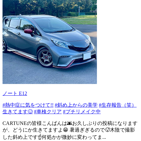
ノート E12
#熱中症に気をつけて!!
#斜め上からの美学
#生存報告（笑）
生きてます🥴
#車検クリア
#プチリメイク中
CARTUNEの皆様こんばんは🌆お久しぶりの投稿になります
が、どうにか生きてますよ😁 暑過ぎぎるので🥵木陰で撮影
した斜め上です☝️何処かが微妙に変わってま...