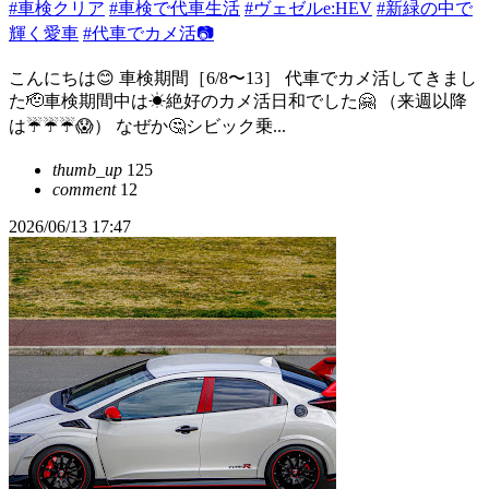
#車検クリア
#車検で代車生活
#ヴェゼルe:HEV
#新緑の中で
輝く愛車
#代車でカメ活📷
こんにちは😊 車検期間［6/8〜13］ 代車でカメ活してきまし
た🫡車検期間中は☀絶好のカメ活日和でした🤗 （来週以降
は☔️☔️☔️😱） なぜか🤔シビック乗...
thumb_up
125
comment
12
2026/06/13 17:47