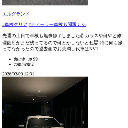
エルグランド
#車検クリア
#ディーラー車検も問題ナシ
先週の土日で車検も無事修了しました✌️ ガラスや何やと修
理箇所がまだ残ってるので何とかしないとね😇 特に何も撮
ってなかったので過去画でお茶濁し代車はNV1...
thumb_up
99
comment
2
2026/03/09 12:31