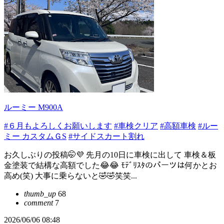
ルーミー M900A
#６月もよろしくお願いします
#車検クリア
#高額車検
#ルー
ミー カスタムＧS
#サイドスカート割れ
お久しぶりの投稿🤭💜 先月の10日に車検に出して 車検＆板
金塗装で結構な高額でした😂😂 ﾓﾃﾞﾘｽﾀのパーツは何かとお
高め(笑) 大事に乗らないと🤣🤣笑笑...
thumb_up
68
comment
7
2026/06/06 08:48