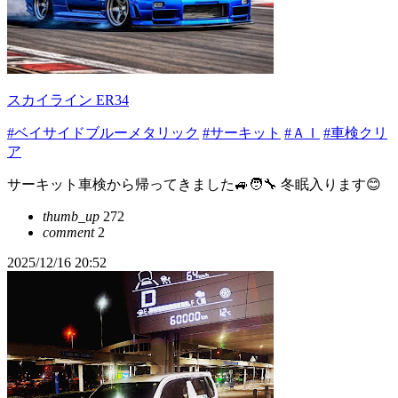
スカイライン ER34
#ベイサイドブルーメタリック
#サーキット
#ＡＩ
#車検クリ
ア
サーキット車検から帰ってきました🚙🧑‍🔧 冬眠入ります😊
thumb_up
272
comment
2
2025/12/16 20:52