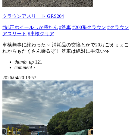
クラウンアスリート GRS204
#純正ホイールしか勝たん
#洗車
#200系クラウン
#クラウン
アスリート
#車検クリア
車検無事に終わった～ 消耗品の交換とかで20万ごえぇぇこ
れからもたくさん乗るぞ！ 洗車は絶対に手洗い🧼
thumb_up
121
comment
7
2026/04/20 19:57