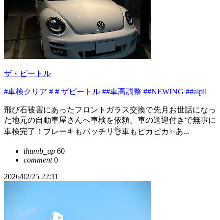
ザ・ビートル
#車検クリア
#＃ザビートル
##車高調整
##NEWING
##alpil
飛び石被害にあったフロントガラス交換で先月お世話になっ
た地元の自動車屋さんへ車検を依頼。車の送迎付きで無事に
車検完了！ブレーキもバッチリ👌車もピカピカ✨あ...
thumb_up
60
comment
0
2026/02/25 22:11