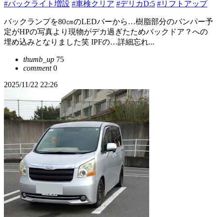
#バックライト増設
#車検クリア
#デリカD:5
#リフトアップ
バックランプを80㎝のLEDバーから…樹脂部分のバンパー予
定がHPの写真より現物がデカ過ぎたためバックドア？への
埋め込みとなりました笑 IPFの…詳細忘れ...
thumb_up
75
comment
0
2025/11/22 22:26