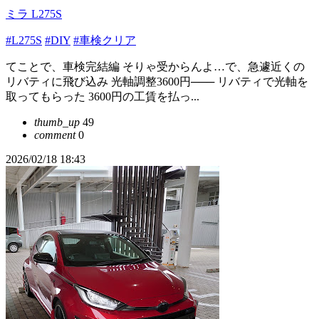
ミラ L275S
#L275S
#DIY
#車検クリア
てことで、車検完結編 そりゃ受からんよ…で、急遽近くの
リバティに飛び込み 光軸調整3600円─── リバティで光軸を
取ってもらった 3600円の工賃を払っ...
thumb_up
49
comment
0
2026/02/18 18:43