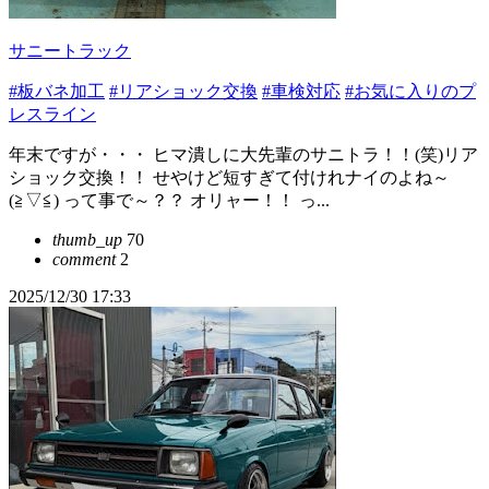
サニートラック
#板バネ加工
#リアショック交換
#車検対応
#お気に入りのプ
レスライン
年末ですが・・・ ヒマ潰しに大先輩のサニトラ！！(笑)リア
ショック交換！！ せやけど短すぎて付けれナイのよね～
(≧▽≦) って事で～？？ オリャー！！ っ...
thumb_up
70
comment
2
2025/12/30 17:33