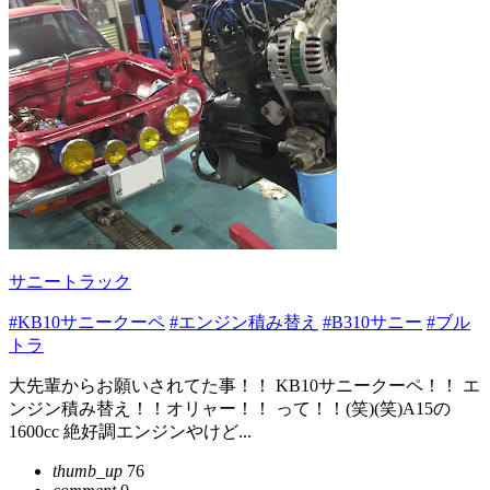
サニートラック
#KB10サニークーペ
#エンジン積み替え
#B310サニー
#ブル
トラ
大先輩からお願いされてた事！！ KB10サニークーペ！！ エ
ンジン積み替え！！オリャー！！ って！！(笑)(笑)A15の
1600cc 絶好調エンジンやけど...
thumb_up
76