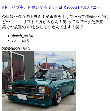
#ドライブ中、何聴いてる？
#トヨタ2000GT
#310サニー
今日は〜久々のトヨ爺！笑車高を上げて〜って依頼やったけ
ど〜・・・ リフトの腕が入らん！笑 って事で〜また放置！
笑で〜放置の310も少しずつ進んでます！笑で...
thumb_up
84
comment
0
2026/04/29 18:13