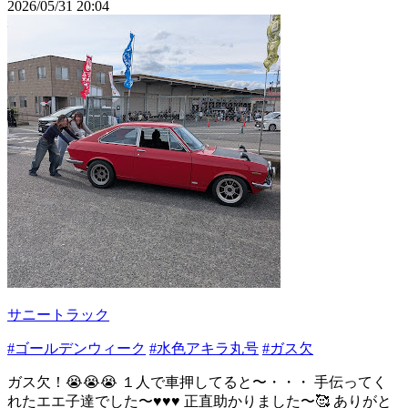
2026/05/31 20:04
サニートラック
#ゴールデンウィーク
#水色アキラ丸号
#ガス欠
ガス欠！😭😭😭 １人で車押してると〜・・・ 手伝ってく
れたエエ子達でした〜♥♥♥ 正直助かりました〜🥰 ありがと