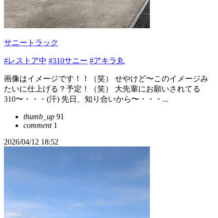
サニートラック
#レストア中
#310サニー
#アキラ丸
画像はイメージです！！（笑） せやけど〜このイメージみ
たいに仕上げる？予定！（笑） 大先輩にお願いされてる
310〜・・・(汗) 先日、知り合いから〜・・・...
thumb_up
91
comment
1
2026/04/12 18:52