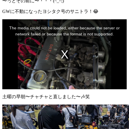
〜っとその前に〜・・・(^_^;)
GWに不動になったヨシタク号のサニトラ！😂
This
is
The media could not be loaded, either because the server or
a
modal
network failed or because the format is not supported.
window.
土曜の早朝〜チャチャと直しました〜🎶笑