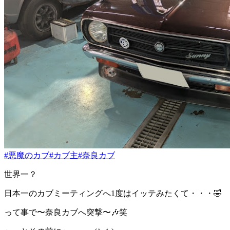
#悪魔のカブ
#カブ主
#奈良カブ
世界一？
日本一のカブミーティングへ1度はイッテみたくて・・・🤣
って事で〜奈良カブへ突撃〜🎶笑