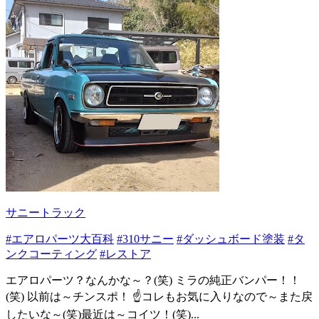
サニートラック
#エアロパーツ大百科
#310サニー
#ダッシュボード塗装
#タ
ンクコーティング
#レストア
エアロパーツ？なんかな～？(笑) ミラの純正バンパー！！
(笑) 以前は～チンスポ！ ☝コレもお気に入りなので～また戻
したいな～(笑)最近は～コイツ！(笑)...