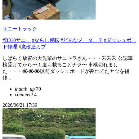
サニートラック
#B310サニー
#ならし運転
#どんなメーター？
#ダッシュボー
ド修理
#魔改造カブ
しばらく放置の大先輩のサニトラさん・・・🤣🤣🤣 公認車
検受けてから〜１度も載ることナク〜 車検切れまし
た・・・😭😭😭以前ダッシュボードが割れてたヤツを補
修...
thumb_up
70
comment
4
2026/06/21 17:39