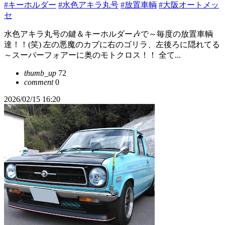
#キーホルダー
#水色アキラ丸号
#放置車輌
#大阪オートメッ
セ
水色アキラ丸号の鍵＆キーホルダー🎶で～毎度の放置車輌
達！！(笑) 左の悪魔のカブに右のゴリラ、左後ろに隠れてる
～スーパーフォアーに奥のモトクロス！！ 全て...
thumb_up
72
comment
0
2026/02/15 16:20