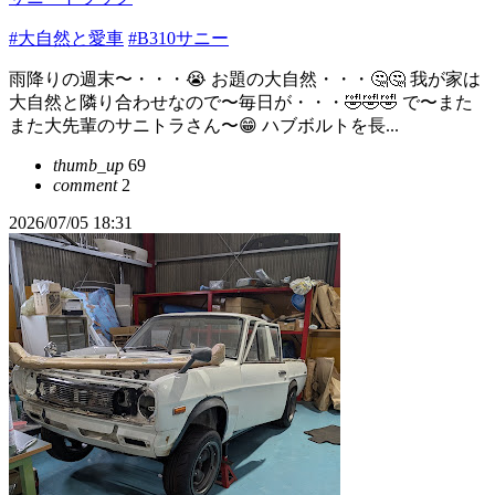
#大自然と愛車
#B310サニー
雨降りの週末〜・・・😭 お題の大自然・・・🤔🤔 我が家は
大自然と隣り合わせなので〜毎日が・・・🤣🤣🤣 で〜また
また大先輩のサニトラさん〜😁 ハブボルトを長...
thumb_up
69
comment
2
2026/07/05 18:31