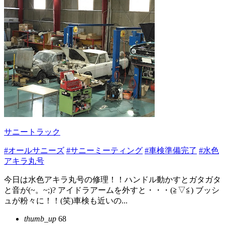
サニートラック
#オールサニーズ
#サニーミーティング
#車検準備完了
#水色
アキラ丸号
今日は水色アキラ丸号の修理！！ハンドル動かすとガタガタ
と音が(~。~;)? アイドラアームを外すと・・・(≧▽≦) ブッシ
ュが粉々に！！(笑)車検も近いの...
thumb_up
68