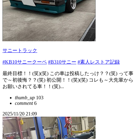
サニートラック
#KB10サニークーペ
#B310サニー
#素人レストア記録
最終目標！！(笑)(笑) この車は投稿したっけ？？(笑) って事
で～初後悔？？(笑) 初公開！！(笑)(笑) コレも～大先輩から
お願いされてる車！！(笑)...
thumb_up
103
comment
6
2025/11/20 21:09