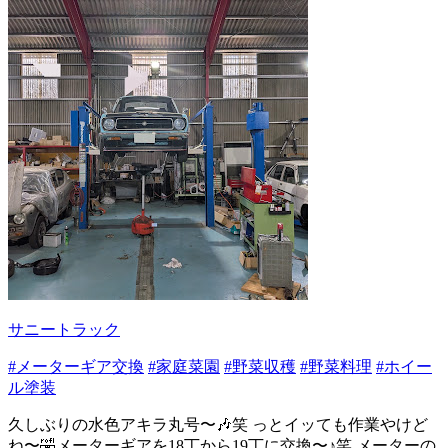
サニートラック
#メーターギア交換
#家庭菜園
#野菜収穫
#野菜料理
#ホイー
ル塗装
久しぶりの水色アキラ丸号〜🎶笑 っとイッても作業やけど
ね〜🤣メーターギアを18丁から19丁に交換〜♪笑 メーターの