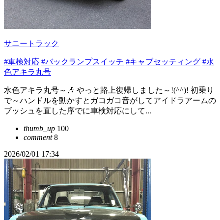
サニートラック
#車検対応
#バックランプスイッチ
#キャブセッティング
#水
色アキラ丸号
水色アキラ丸号～🎶 やっと路上復帰しました～!(^^)! 初乗り
で～ハンドルを動かすとガコガコ音がしてアイドラアームの
ブッシュを直した序でに車検対応にして...
thumb_up
100
comment
8
2026/02/01 17:34