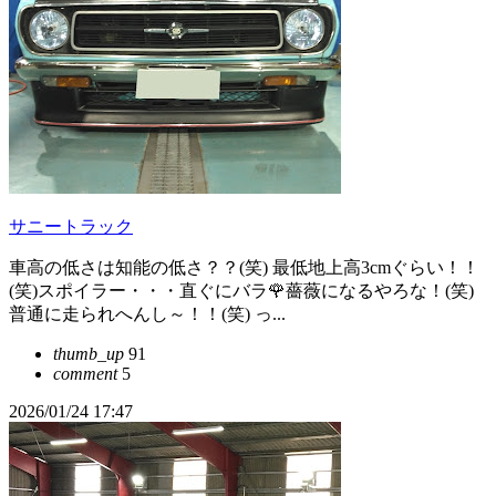
サニートラック
車高の低さは知能の低さ？？(笑) 最低地上高3cmぐらい！！
(笑)スポイラー・・・直ぐにバラ🌹薔薇になるやろな！(笑)
普通に走られへんし～！！(笑) っ...
thumb_up
91
comment
5
2026/01/24 17:47