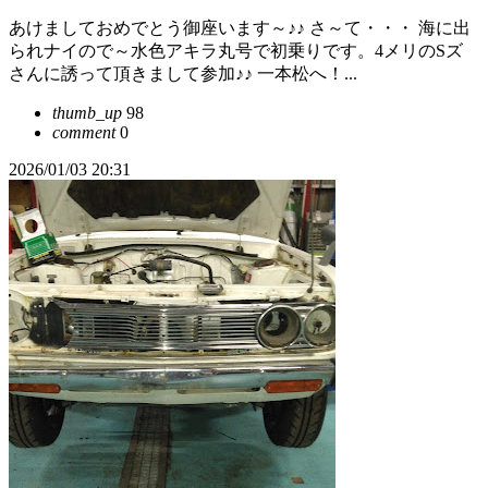
あけましておめでとう御座います～♪♪ さ～て・・・ 海に出
られナイので～水色アキラ丸号で初乗りです。4メリのSズ
さんに誘って頂きまして参加♪♪ 一本松へ！...
thumb_up
98
comment
0
2026/01/03 20:31