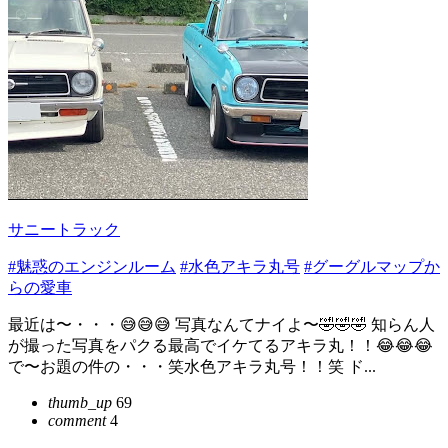
サニートラック
#魅惑のエンジンルーム
#水色アキラ丸号
#グーグルマップか
らの愛車
最近は〜・・・😅😅😅 写真なんてナイよ〜🤣🤣🤣 知らん人
が撮った写真をパクる最高でイケてるアキラ丸！！😂😂😂
で〜お題の件の・・・笑水色アキラ丸号！！笑 ド...
thumb_up
69
comment
4