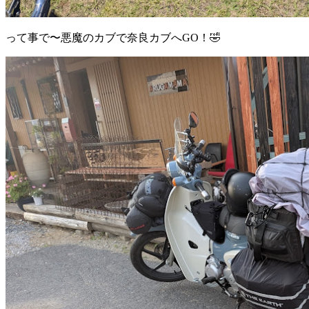
って事で〜悪魔のカブで奈良カブへGO！🤣