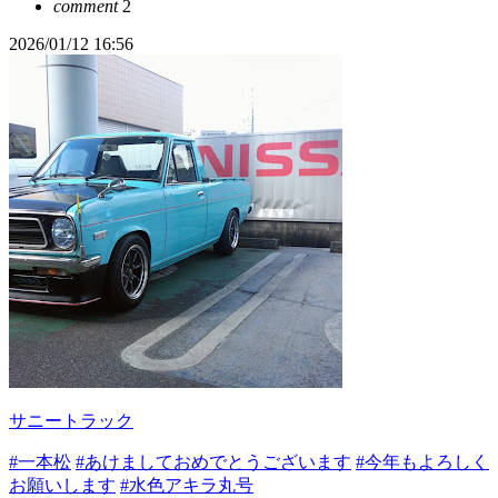
comment
2
2026/01/12 16:56
サニートラック
#一本松
#あけましておめでとうございます
#今年もよろしく
お願いします
#水色アキラ丸号