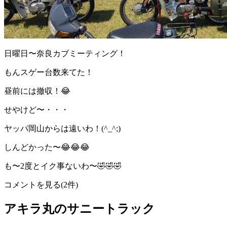
日曜日〜奈良カブミーティング！
もんスゲー台数来てた！
昼前には撤収！😂
せやけど〜・・・
ヤッパ岡山からは遠いわ！(^_^;)
しんどかった〜😂😂😂
も〜2度とイク事ないわ〜🤣🤣🤣
コメントを見る(2件)
アキラ丸のサニートラック