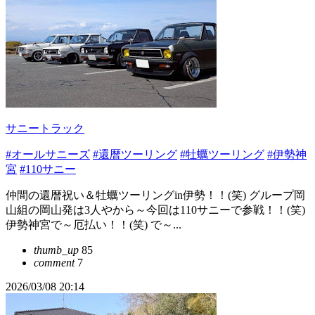
サニートラック
#オールサニーズ
#還暦ツーリング
#牡蠣ツーリング
#伊勢神
宮
#110サニー
仲間の還暦祝い＆牡蠣ツーリングin伊勢！！(笑) グループ岡
山組の岡山発は3人やから～今回は110サニーで参戦！！(笑)
伊勢神宮で～厄払い！！(笑) で～...
thumb_up
85
comment
7
2026/03/08 20:14