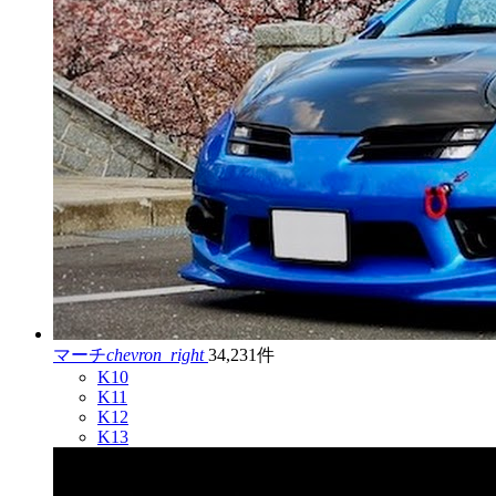
マーチ
chevron_right
34,231件
K10
K11
K12
K13