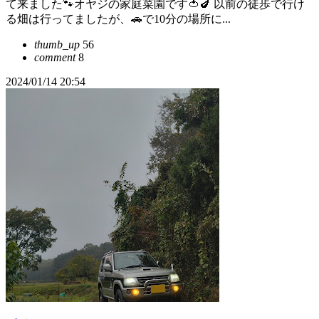
て来ました🐾オヤジの家庭菜園です🍅🍆 以前の徒歩で行け
る畑は行ってましたが、🚗で10分の場所に...
thumb_up
56
comment
8
2024/01/14 20:54