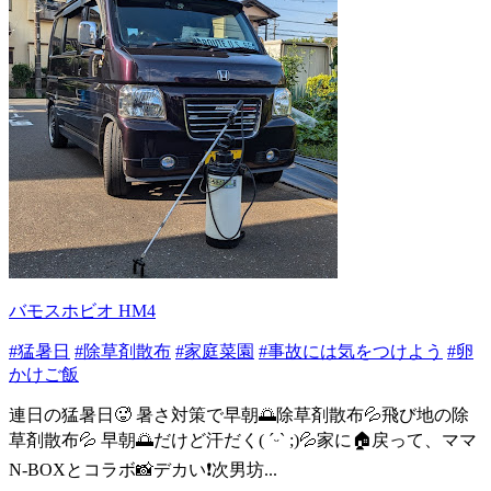
バモスホビオ HM4
#猛暑日
#除草剤散布
#家庭菜園
#事故には気をつけよう
#卵
かけご飯
連日の猛暑日🥵 暑さ対策で早朝🌅除草剤散布💦飛び地の除
草剤散布💦 早朝🌅だけど汗だく( ˊᵕˋ ;)💦家に🏠戻って、ママ
N-BOXとコラボ📸デカい❗次男坊...