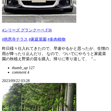
4シリーズ グランクーペ F36
#慈恩寺テラス
#家庭菜園
#多肉植物
昨日様々仕入れてきたので、早速やるかと思ったが、生憎の
雨が降ったり止んだり。 なので、ついでにやろうと家庭菜
園の秋植え野菜の苗を購入。帰りに寄り道して、『...
thumb_up
127
comment
4
2023/09/22 03:28