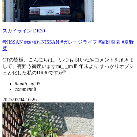
スカイライン DR30
#NISSAN
#頑張れNISSAN
#ガレージライフ
#家庭菜園
#夏野
菜
CTの皆様、こんにちは。 いつも 良いねやコメントを頂きま
して、有難う御座いますm(_ _)m 昨年末より すっかりオブジ
ェと化した私のDR30ですが⁉︎...
thumb_up
95
comment
8
2025/05/04 16:26