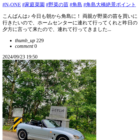
#N-ONE
#家庭菜園
#野菜の苗
#角島
#角島大橋絶景ポイント
こんばんは♪ 今日も朝から角島に！ 両親が野菜の苗を買いに
行きたいので、ホームセンターに連れて行ってくれと昨日の
夕方に言って来たので、連れて行ってきました...
thumb_up
229
comment
0
2024/09/23 19:50