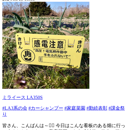
ミライース LA350S
#LA3系の会
#カーシャンプー
#家庭菜園
#勤続表彰
#課金祭
り
皆さん、こんばんは～🙋‍♂️ 今日はこんな看板のある畑に行っ