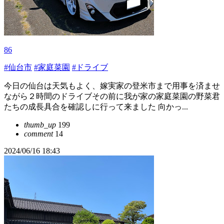
86
#仙台市
#家庭菜園
#ドライブ
今日の仙台は天気もよく、嫁実家の登米市まで用事を済ませ
ながら２時間のドライブその前に我が家の家庭菜園の野菜君
たちの成長具合を確認しに行って来ました 向かっ...
thumb_up
199
comment
14
2024/06/16 18:43