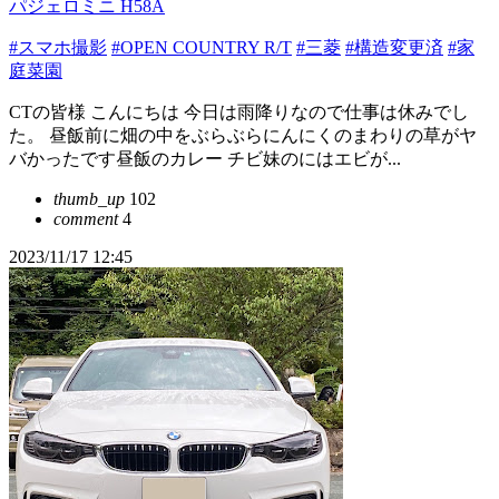
パジェロミニ H58A
#スマホ撮影
#OPEN COUNTRY R/T
#三菱
#構造変更済
#家
庭菜園
CTの皆様 こんにちは 今日は雨降りなので仕事は休みでし
た。 昼飯前に畑の中をぶらぶらにんにくのまわりの草がヤ
バかったです昼飯のカレー チビ妹のにはエビが...
thumb_up
102
comment
4
2023/11/17 12:45