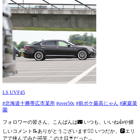
LS UVF45
#北海道十勝帯広市某所
#over50c
#前ボケ最高じゃん
#家庭菜
園
フォロワーの皆さん、こんばんは🌃 いつも、いいね👍や嬉
しいコメント📝ありがとうございます🙇‍♀️ いつだか、🅿️エリ
アで挟んでみた🤣笑 この土日☔️だった...