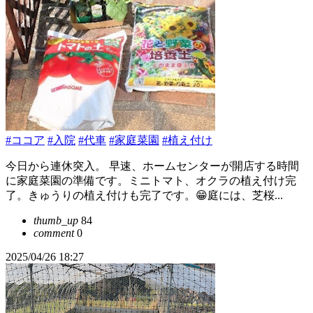
#ココア
#入院
#代車
#家庭菜園
#植え付け
今日から連休突入。 早速、ホームセンターが開店する時間
に家庭菜園の準備です。ミニトマト、オクラの植え付け完
了。きゅうりの植え付けも完了です。😁庭には、芝桜...
thumb_up
84
comment
0
2025/04/26 18:27