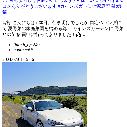
#７月もよろしくお願いいたします
#皆様、いつもイイね!!＆
コメありがとうございます
#カインズガ-デン
#家庭菜園
#愛
猫
皆様 こんにちは♪ 本日、仕事明けでしたが 自宅ベランダに
て 夏野菜の家庭菜園を始める為、 カインズガーデンに 野菜
🥦の苗を 買いに行って参りました！🤗 ...
thumb_up
240
comment
5
2024/07/01 15:56