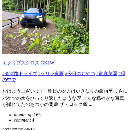
エクリプスクロス GK1W
#会津路ドライブ
#ゲリラ豪雨
#今日のおやつ
#家庭菜園
#緑
の中で
おはようございます‼️ 昨日の夕方はいきなりの豪雨☔ まさに
バケツの水をひっくり返したような🤣 こんな穏やかな写真
が撮れてたのもつかの間😄 ザ・ロック😁 ...
thumb_up
163
comment
4
2023/07/20 08:14