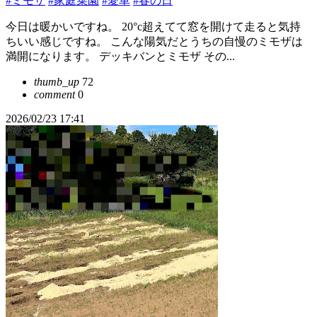
#ミモザ
#家庭菜園
#愛車
#春の日
今日は暖かいですね。 20°c超えてて窓を開けて走ると気持
ちいい感じですね。 こんな陽気だとうちの自慢のミモザは
満開になります。 デッキバンとミモザ その...
thumb_up
72
comment
0
2026/02/23 17:41