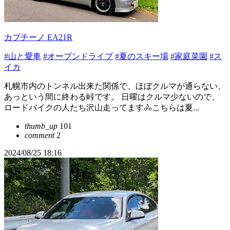
カプチーノ EA21R
#山と愛車
#オープンドライブ
#夏のスキー場
#家庭菜園
#ス
イカ
札幌市内のトンネル出来た関係で、ほぼクルマが通らない、
あっという間に終わる峠です。 日曜はクルマ少ないので、
ロードバイクの人たち沢山走ってます🚴こちらは夏...
thumb_up
101
comment
2
2024/08/25 18:16