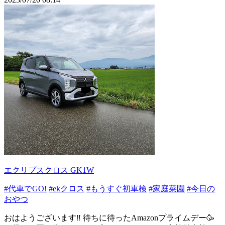
エクリプスクロス GK1W
#代車でGO!
#ekクロス
#もうすぐ初車検
#家庭菜園
#今日の
おやつ
おはようございます‼️ 待ちに待ったAmazonプライムデー🥳