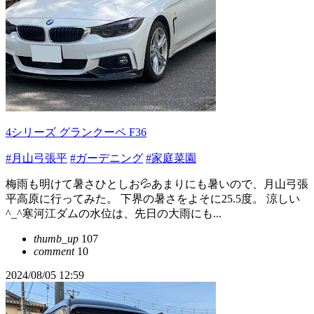
4シリーズ グランクーペ F36
#月山弓張平
#ガーデニング
#家庭菜園
梅雨も明けて暑さひとしお💦あまりにも暑いので、月山弓張
平高原に行ってみた。 下界の暑さをよそに25.5度。 涼しい
^_^寒河江ダムの水位は、先日の大雨にも...
thumb_up
107
comment
10
2024/08/05 12:59