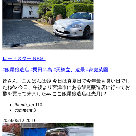
ロードスター NB6C
#飯尾醸造店
#栗田半島
#天橋立、遠景
#家庭菜園
皆さん、こんばんは😊 今日は真夏日で今年最も暑い日でし
たね💦 今日、午後より宮津市にある飯尾醸造店に行ってお
酢を買って来ました🚗 ここ飯尾醸造店は先月(？...
thumb_up
110
comment
3
2024/06/12 20:16