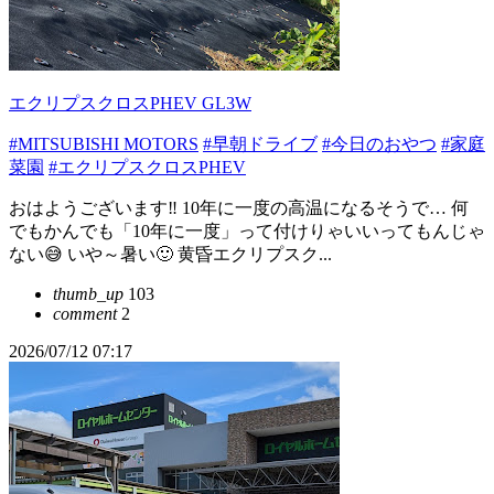
エクリプスクロスPHEV GL3W
#MITSUBISHI MOTORS
#早朝ドライブ
#今日のおやつ
#家庭
菜園
#エクリプスクロスPHEV
おはようございます‼️ 10年に一度の高温になるそうで… 何
でもかんでも「10年に一度」って付けりゃいいってもんじゃ
ない😅 いや～暑い🙂 黄昏エクリプスク...
thumb_up
103
comment
2
2026/07/12 07:17