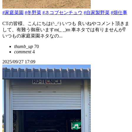
#家庭菜園
#冬野菜
#ネコブセンチュウ
#自家製野菜
#畑仕事
CTの皆様、こんにちは(^_^) いつも 良いねやコメント頂きま
して、有難う御座いますm(_ _)m 車ネタでは有りませんが⁉︎
いつもの家庭菜園ネタなの...
thumb_up
70
comment
4
2025/09/27 17:09