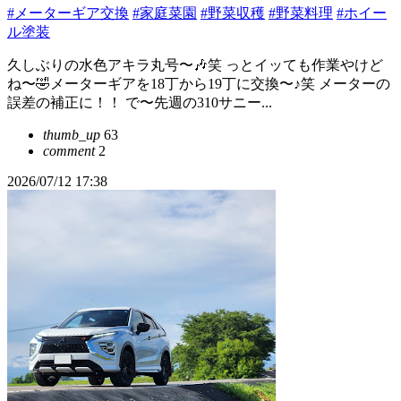
#メーターギア交換
#家庭菜園
#野菜収穫
#野菜料理
#ホイー
ル塗装
久しぶりの水色アキラ丸号〜🎶笑 っとイッても作業やけど
ね〜🤣メーターギアを18丁から19丁に交換〜♪笑 メーターの
誤差の補正に！！ で〜先週の310サニー...
thumb_up
63
comment
2
2026/07/12 17:38