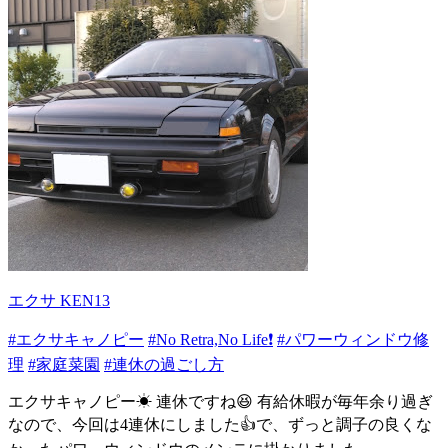
エクサ KEN13
#エクサキャノピー
#No Retra,No Life❗️
#パワーウィンドウ修
理
#家庭菜園
#連休の過ごし方
エクサキャノピー☀ 連休ですね😆 有給休暇が毎年余り過ぎ
なので、今回は4連休にしました👍で、ずっと調子の良くな