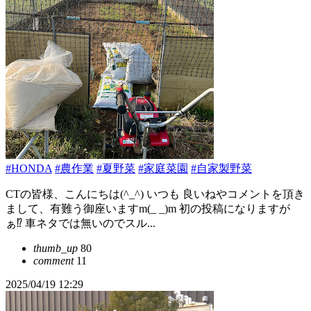
#HONDA
#農作業
#夏野菜
#家庭菜園
#自家製野菜
CTの皆様、こんにちは(^_^) いつも 良いねやコメントを頂き
まして、有難う御座いますm(_ _)m 初の投稿になりますが
ぁ⁉︎ 車ネタでは無いのでスル...
thumb_up
80
comment
11
2025/04/19 12:29