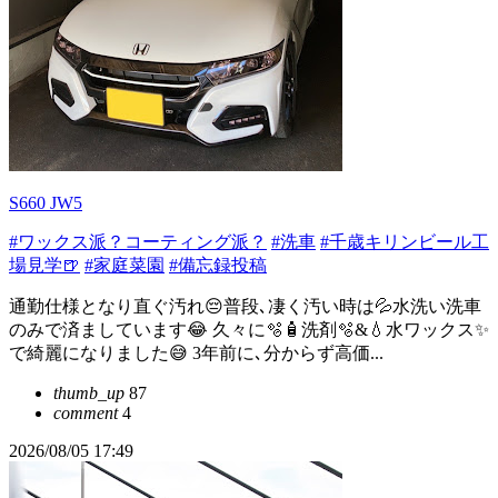
S660 JW5
#ワックス派？コーティング派？
#洗車
#千歳キリンビール工
場見学🍺
#家庭菜園
#備忘録投稿
通勤仕様となり直ぐ汚れ😔普段､凄く汚い時は💦水洗い洗車
のみで済ましています😂 久々に🫧🧴洗剤🫧&💧水ワックス✨
で綺麗になりました😅 3年前に､分からず高価...
thumb_up
87
comment
4
2026/08/05 17:49