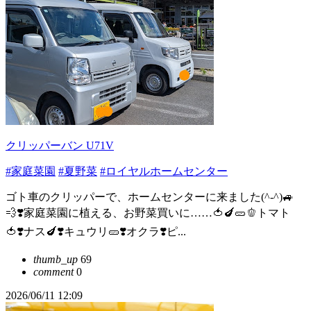
クリッパーバン U71V
#家庭菜園
#夏野菜
#ロイヤルホームセンター
ゴト車のクリッパーで、ホームセンターに来ました(^-^)🚙
💨❣️家庭菜園に植える、お野菜買いに……🍅🍆🥒🫑トマト
🍅❣️ナス🍆❣️キュウリ🥒❣️オクラ❣️ピ...
thumb_up
69
comment
0
2026/06/11 12:09