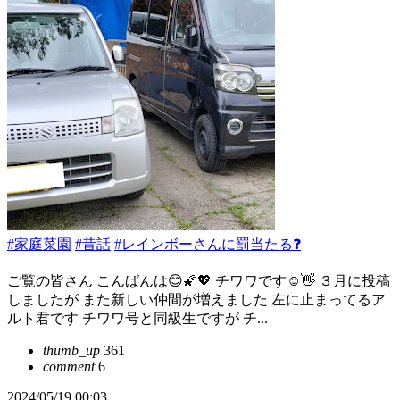
#家庭菜園
#昔話
#レインボーさんに罰当たる❓
ご覧の皆さん こんばんは😊🌠💖 チワワです☺️👋 ３月に投稿
しましたが また新しい仲間が増えました 左に止まってるア
ルト君です チワワ号と同級生ですが チ...
thumb_up
361
comment
6
2024/05/19 00:03