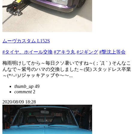
ムーヴカスタム L152S
#タイヤ、ホイール交換
#アキラ丸
#ジギング
#撃沈上等会
梅雨明けしてから～毎日クソ暑いですね～(；´Д｀) そんなこ
んなで～紫号のハマの交換しました～(笑) スタッドレス卒業
～(*^-^)ﾉジャッキアップや～～...
thumb_up
49
comment
2
2020/08/09 18:28