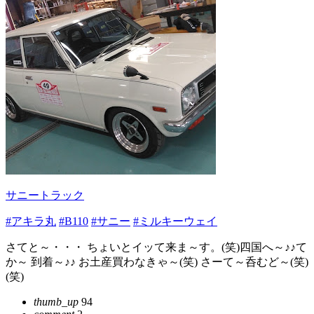
サニートラック
#アキラ丸
#B110
#サニー
#ミルキーウェイ
さてと～・・・ ちょいとイッて来ま～す。(笑)四国へ～♪♪て
か～ 到着～♪♪ お土産買わなきゃ～(笑) さーて～呑むど～(笑)
(笑)
thumb_up
94