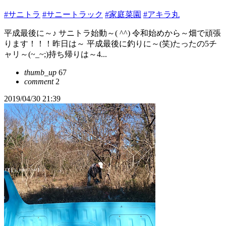
#サニトラ
#サニートラック
#家庭菜園
#アキラ丸
平成最後に～♪ サニトラ始動～( ^^) 令和始めから～畑で頑張
ります！！！昨日は～ 平成最後に釣りに～(笑)たったの5チ
ャリ～(~_~;)持ち帰りは～4...
thumb_up
67
comment
2
2019/04/30 21:39