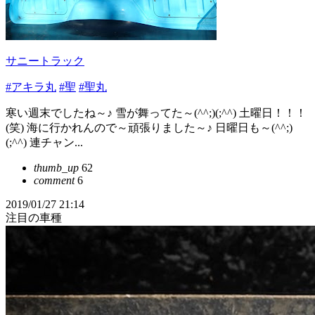
サニートラック
#アキラ丸
#聖
#聖丸
寒い週末でしたね～♪ 雪が舞ってた～(^^;)(;^^) 土曜日！！！
(笑) 海に行かれんので～頑張りました～♪ 日曜日も～(^^;)
(;^^) 連チャン...
thumb_up
62
comment
6
2019/01/27 21:14
注目の車種