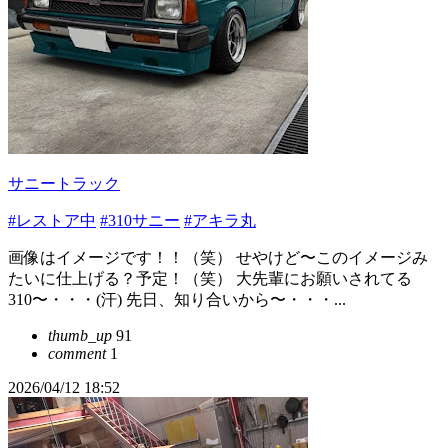
サニートラック
#レストア中
#310サニー
#アキラ丸
画像はイメージです！！（笑） せやけど〜このイメージみ
たいに仕上げる？予定！（笑） 大先輩にお願いされてる
310〜・・・(汗) 先日、知り合いから〜・・・...
thumb_up
91
comment
1
2026/04/12 18:52