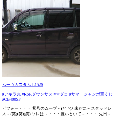
ムーヴカスタム L152S
#アキラ丸
#RSRダウンサス
#マダコ
#サマージャンボ宝くじ
#CB400SF
ビフォー・・・ 紫号のムーブ～(*^-^)ﾉ 未だに～スタッドレ
ス～(笑)(笑)(笑) ソレは～・・・置いといて～・・・ 先日～