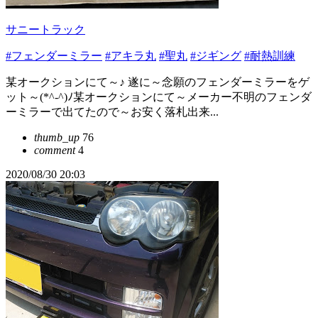
サニートラック
#フェンダーミラー
#アキラ丸
#聖丸
#ジギング
#耐熱訓練
某オークションにて～♪ 遂に～念願のフェンダーミラーをゲ
ット～(*^-^)ﾉ某オークションにて～メーカー不明のフェンダ
ーミラーで出てたので～お安く落札出来...
thumb_up
76
comment
4
2020/08/30 20:03