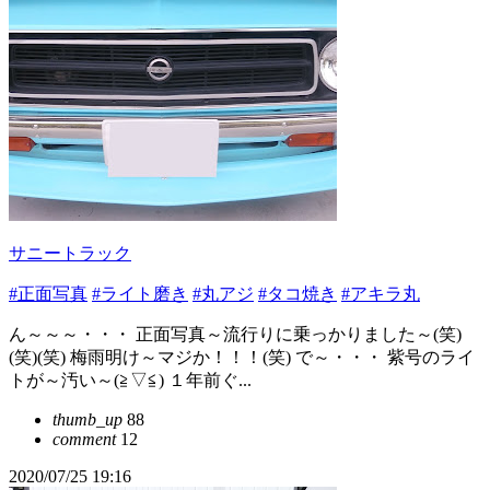
サニートラック
#正面写真
#ライト磨き
#丸アジ
#タコ焼き
#アキラ丸
ん～～～・・・ 正面写真～流行りに乗っかりました～(笑)
(笑)(笑) 梅雨明け～マジか！！！(笑) で～・・・ 紫号のライ
トが～汚い～(≧▽≦) １年前ぐ...
thumb_up
88
comment
12
2020/07/25 19:16