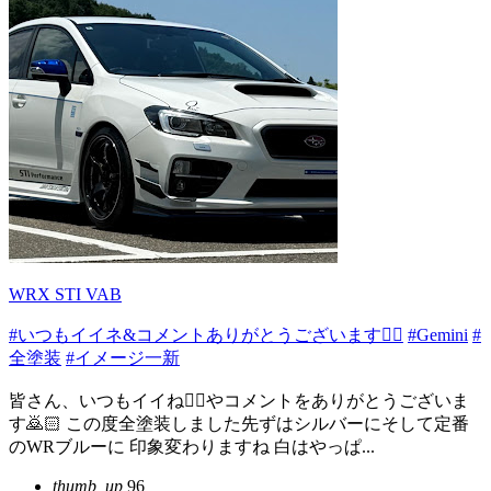
WRX STI VAB
#いつもイイネ&コメントありがとうございます🙇‍♂️
#Gemini
#
全塗装
#イメージ一新
皆さん、いつもイイね👍🏻やコメントをありがとうございま
す🙇🏻️ この度全塗装しました先ずはシルバーにそして定番
のWRブルーに 印象変わりますね 白はやっぱ...
thumb_up
96