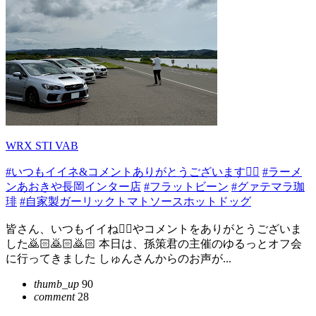
WRX STI VAB
#いつもイイネ&コメントありがとうございます🙇‍♂️
#ラーメ
ンあおきや長岡インター店
#フラットビーン
#グァテマラ珈
琲
#自家製ガーリックトマトソースホットドッグ
皆さん、いつもイイね👍🏻やコメントをありがとうございま
した🙇🏻️🙇🏻️🙇🏻️ 本日は、孫策君の主催のゆるっとオフ会
に行ってきました しゅんさんからのお声が...
thumb_up
90
comment
28