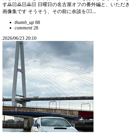
す🙇🏻️🙇🏻️🙇🏻️ 日曜日の名古屋オフの番外編と、いただき
画像集です そうそう、その前に余談を✌🏻...
thumb_up
88
comment
28
2026/06/23 20:10