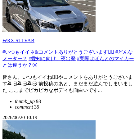
WRX STI VAB
#いつもイイネ&コメントありがとうございます🙇‍♂️
#どんな
メーター？
#愛知に向け、夜出発
#実際はほんとのマイカー
とは違うか？🤔
皆さん、いつもイイね👍🏻やコメントをありがとうございま
す🙇🏻️🙇🏻️🙇🏻️ 前投稿のあと、まだまだ遊んでしまいまし
た ここまでピカピカなボディも面白いです...
thumb_up
93
comment
35
2026/06/20 10:19