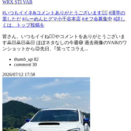
WRX STI VAB
#いつもイイネ&コメントありがとうございます🙇‍♂️
#漢学の
里しただ
#らーめんヒグマ小千谷本店
#オフ会募集中
#詳し
くは、トップ投稿を
皆さん、いつもイイね👍🏻やコメントをありがとうございま
す🙇🏻️🙇🏻️🙇🏻️ ほぼネタなしの今週😅 過去画像のVABのワ
ンショットから😉先日、｢笑ってコラえ...
thumb_up
82
comment
30
2026/07/12 17:58