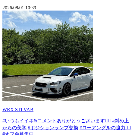
2026/08/01 10:39
WRX STI VAB
#いつもイイネ&コメントありがとうございます🙇‍♂️
#斜め上
からの美学
#ポジションランプ交換
#ローアングルの迫力👍🏻
#オフ会募集中