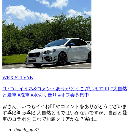
WRX STI VAB
#いつもイイネ&コメントありがとうございます🙇‍♂️
#大自然
と愛車
#洗車
#水切り走り
#オフ会募集中
皆さん、いつもイイね👍🏻やコメントをありがとうございま
す🙇🏻️🙇🏻️🙇🏻️ 大自然とまではいかないですが、自然と愛
車のコラボを これでお題クリアかな？実は...
thumb_up
87