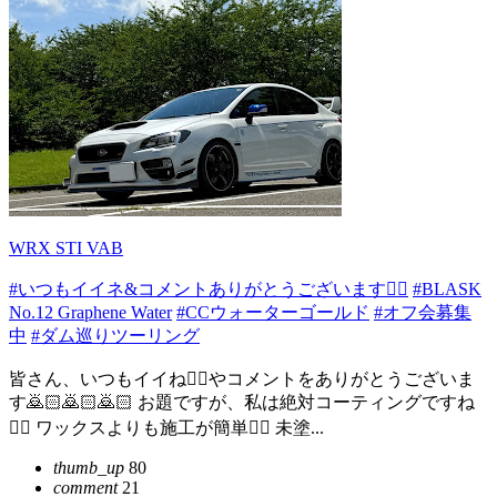
WRX STI VAB
#いつもイイネ&コメントありがとうございます🙇‍♂️
#BLASK
No.12 Graphene Water
#CCウォーターゴールド
#オフ会募集
中
#ダム巡りツーリング
皆さん、いつもイイね👍🏻やコメントをありがとうございま
す🙇🏻️🙇🏻️🙇🏻️ お題ですが、私は絶対コーティングですね
☝🏻 ワックスよりも施工が簡単👍🏻 未塗...
thumb_up
80
comment
21