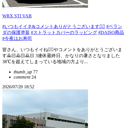
WRX STI VAB
#いつもイイネ&コメントありがとうございます🙇‍♂️
#ベラン
ダの保護塗装
#ストラットカバーのラッピング
#DAISO商品
#今夜はお寿司
皆さん、いつもイイね👍🏻やコメントをありがとうございま
す🙇🏻️🙇🏻️🙇🏻️ 3連休最終日、かなりの暑さとなりました
38℃を超えてしまっている地域の方より...
thumb_up
77
comment
24
2026/07/20 18:52