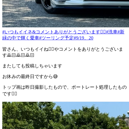
#いつもイイネ&コメントありがとうございます🙇‍♂️
#洗車
#新
緑の中で輝く愛車
#ツーリング予定
#9/19、20
皆さん、いつもイイね👍🏻やコメントをありがとうございま
す🙇🏻️🙇🏻️🙇🏻️
またしても投稿しちゃいます
お休みの最終日ですから😅
トップ画は昨日撮影したもので、ポートレート処理したもの
です☝🏻