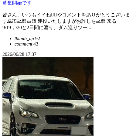
募集開始です
皆さん、いつもイイね👍🏻やコメントをありがとうございま
す🙇🏻️🙇🏻️🙇🏻️ 連投いたしますがお許しを🙏🏻 来る
9/19，/20と2日間に渡り、ダム巡りツー...
thumb_up
92
comment
43
2026/06/28 17:37