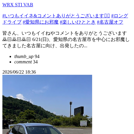
WRX STI VAB
#いつもイイネ&コメントありがとうございます🙇‍♂️
#ロング
ドライブ
#愛知県にお邪魔
#楽しいひととき
#名古屋オフ
皆さん、いつもイイねやコメントをありがとうございます
🙇🏻️🙇🏻️🙇🏻️ 6/21(日)、愛知県の名古屋市を中心にお邪魔し
てきました名古屋に向け、出発したの...
thumb_up
94
comment
34
2026/06/22 18:36