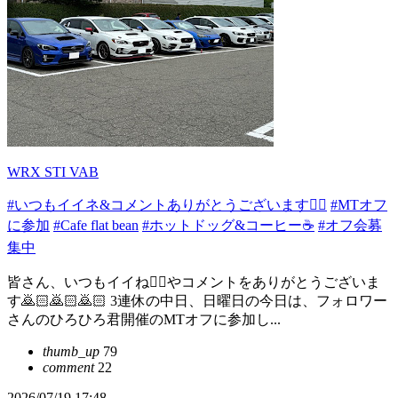
WRX STI VAB
#いつもイイネ&コメントありがとうございます🙇‍♂️
#MTオフ
に参加
#Cafe flat bean
#ホットドッグ&コーヒー☕
#オフ会募
集中
皆さん、いつもイイね👍🏻やコメントをありがとうございま
す🙇🏻️🙇🏻️🙇🏻️ 3連休の中日、日曜日の今日は、フォロワー
さんのひろひろ君開催のMTオフに参加し...
thumb_up
79
comment
22
2026/07/19 17:48