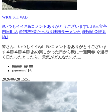
WRX STI VAB
#いつもイイネ&コメントありがとうございます🙇‍♂️
#三宝亭
四日町店
#特製野菜たっぷり味噌ラーメン🍜
#映画｢免許返
納｣
皆さん、いつもイイね👍🏻やコメントをありがとうございま
す🙇🏻️🙇🏻️🙇🏻️ あの楽しかった日から既に一週間😔 今週行
く日たったとしたら、天気がどんなだった...
thumb_up
88
comment
16
2026/06/28 15:51