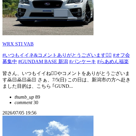
WRX STI VAB
#いつもイイネ&コメントありがとうございます🙇‍♂️
#オフ会
募集中
#GUNDAM BASE 新潟
#パンケーキ
#らあめん福楽
皆さん、いつもイイね👍🏻やコメントをありがとうございま
す🙇🏻️🙇🏻️🙇🏻️ さぁ、7/5(日) この日は、新潟市の方へ赴き
ました目的は、こちら ｢GUND...
thumb_up
89
comment
30
2026/07/05 19:56