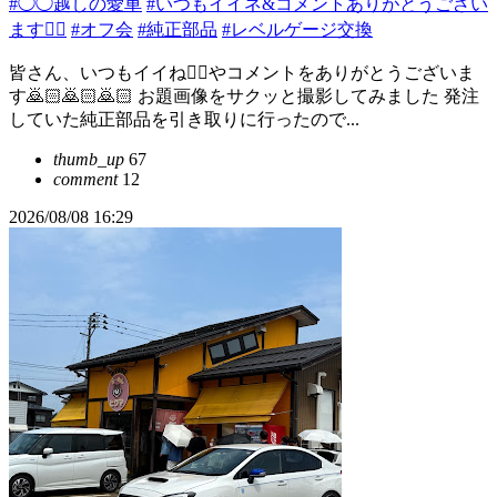
#◯◯越しの愛車
#いつもイイネ&コメントありがとうござい
ます🙇‍♂️
#オフ会
#純正部品
#レベルゲージ交換
皆さん、いつもイイね👍🏻やコメントをありがとうございま
す🙇🏻️🙇🏻️🙇🏻️ お題画像をサクッと撮影してみました 発注
していた純正部品を引き取りに行ったので...
thumb_up
67
comment
12
2026/08/08 16:29