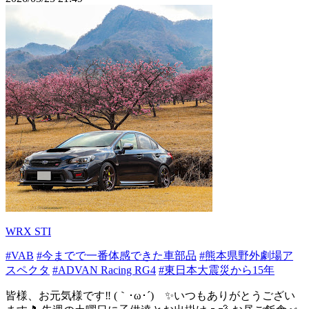
WRX STI
#VAB
#今までで一番体感できた車部品
#熊本県野外劇場ア
スペクタ
#ADVAN Racing RG4
#東日本大震災から15年
皆様、お元気様です‼️ (｀･ω･´)ゞ✨いつもありがとうござい