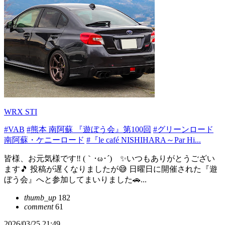
WRX STI
#VAB
#熊本 南阿蘇 『遊ぼう会』第100回
#グリーンロード
南阿蘇・ケニーロード
#『le café NISHIHARA～Par Hi...
皆様、お元気様です‼️ (｀･ω･´)ゞ✨いつもありがとうござい
ます🎵 投稿が遅くなりましたが😅 日曜日に開催された『遊
ぼう会』へと参加してまいりました🚗...
thumb_up
182
comment
61
2026/03/25 21:49