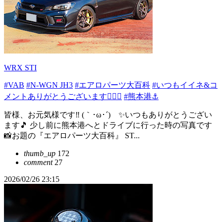
WRX STI
#VAB
#N-WGN JH3
#エアロパーツ大百科
#いつもイイネ&コ
メントありがとうございます🙇‍♂✨
#熊本港⚓
皆様、お元気様です‼️ (｀･ω･´)ゞ✨いつもありがとうござい
ます🎵 少し前に熊本港へとドライブに行った時の写真です
📸お題の『エアロパーツ大百科』 ST...
thumb_up
172
comment
27
2026/02/26 23:15