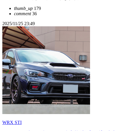
thumb_up
179
comment
36
2025/11/25 23:49
WRX STI