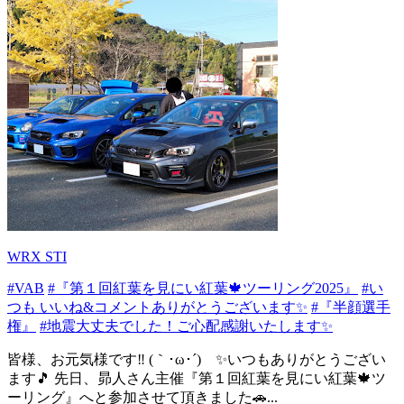
WRX STI
#VAB
#『第１回紅葉を見にい紅葉🍁ツーリング2025』
#い
つも いいね&コメントありがとうございます✨
#『半顔選手
権』
#地震大丈夫でした！ご心配感謝いたします✨
皆様、お元気様です‼️ (｀･ω･´)ゞ✨いつもありがとうござい
ます🎵 先日、昴人さん主催『第１回紅葉を見にい紅葉🍁ツ
ーリング』へと参加させて頂きました🚗...