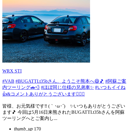
WRX STI
#VAB
#BUGATTI.t35bさん、ようこそ熊本へ😄🎵
#阿蘇ご案
内ツーリング🚗💨
#ほぼ同じ仕様の兄弟車✨
#いつもイイね
👍&コメントありがとうございます🙇‍♂✨
皆様、お元気様です‼️ (｀･ω･´)ゞ✨いつもありがとうござい
ます🎵 今回は5月16日来熊されたBUGATTI.t35bさんを阿蘇
ツーリングへとご案内し...
thumb_up
170