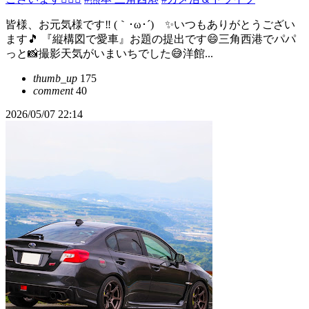
皆様、お元気様です‼️ (｀･ω･´)ゞ✨いつもありがとうござい
ます🎵 『縦構図で愛車』お題の提出です😄三角西港でパパ
っと📸撮影天気がいまいちでした😅洋館...
thumb_up
175
comment
40
2026/05/07 22:14