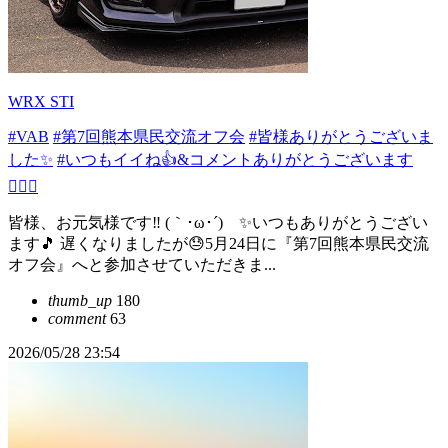
WRX STI
#VAB
#第7回熊本県民交流オフ会
#皆様ありがとうございま
した✨
#いつもイイね👍&コメントありがとうございます
🙇‍♂✨
皆様、お元気様です‼️ (｀･ω･´)ゞ✨いつもありがとうござい
ます🎵 遅くなりましたが😓5月24日に『第7回熊本県民交流
オフ会』へと参加させていただきま...
thumb_up
180
comment
63
2026/05/28 23:54