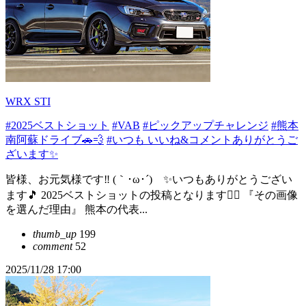
WRX STI
#2025ベストショット
#VAB
#ピックアップチャレンジ
#熊本
南阿蘇ドライブ🚗💨
#いつも いいね&コメントありがとうご
ざいます✨
皆様、お元気様です‼️ (｀･ω･´)ゞ✨いつもありがとうござい
ます🎵 2025ベストショットの投稿となります🙇‍♂ 『その画像
を選んだ理由』 熊本の代表...
thumb_up
199
comment
52
2025/11/28 17:00