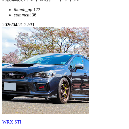
thumb_up
172
comment
36
2026/04/21 22:31
WRX STI