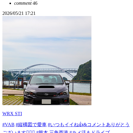
comment
46
2026/05/21 17:21
WRX STI
#VAB
#縦構図で愛車
#いつもイイね👍&コメントありがとう
ございます🙇‍♂✨
#熊本 三角西港
#カメ活＆ドライブ