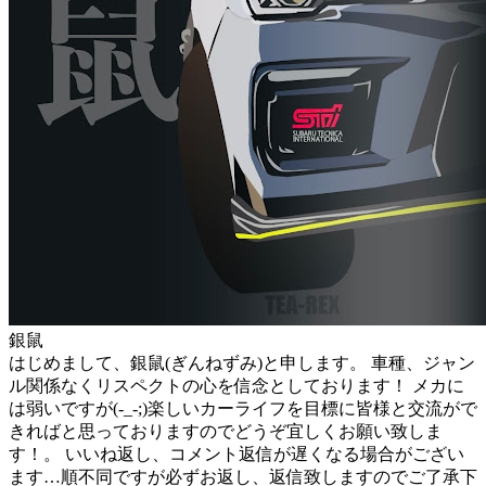
銀鼠
はじめまして、銀鼠(ぎんねずみ)と申します。 車種、ジャン
ル関係なくリスペクトの心を信念としております！ メカに
は弱いですが(⁠-⁠_⁠-⁠;⁠)楽しいカーライフを目標に皆様と交流がで
きればと思っておりますのでどうぞ宜しくお願い致しま
す！。 いいね返し、コメント返信が遅くなる場合がござい
ます…順不同ですが必ずお返し、返信致しますのでご了承下