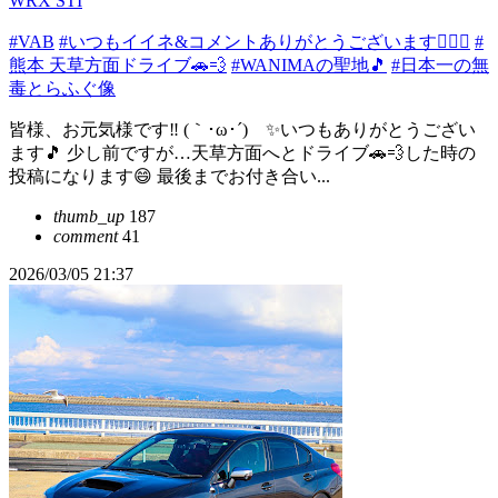
WRX STI
#VAB
#いつもイイネ&コメントありがとうございます🙇‍♂✨
#
熊本 天草方面ドライブ🚗💨
#WANIMAの聖地🎵
#日本一の無
毒とらふぐ像
皆様、お元気様です‼️ (｀･ω･´)ゞ✨いつもありがとうござい
ます🎵 少し前ですが…天草方面へとドライブ🚗💨した時の
投稿になります😄 最後までお付き合い...
thumb_up
187
comment
41
2026/03/05 21:37