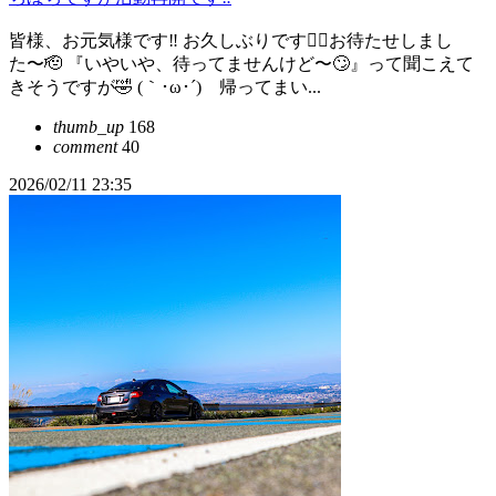
皆様、お元気様です‼️ お久しぶりです🙇‍♂お待たせしまし
た〜🫡 『いやいや、待ってませんけど〜🙄』って聞こえて
きそうですが🤣 (｀･ω･´)ゞ帰ってまい...
thumb_up
168
comment
40
2026/02/11 23:35