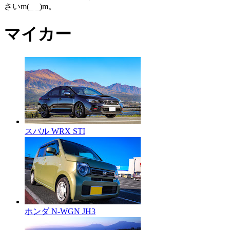
さいm(_ _)m。
マイカー
スバル WRX STI
ホンダ N-WGN JH3