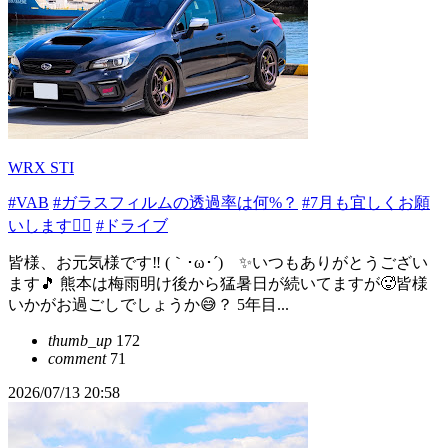
WRX STI
#VAB
#ガラスフィルムの透過率は何%？
#7月も宜しくお願
いします🙇‍♂️
#ドライブ
皆様、お元気様です‼️ (｀･ω･´)ゞ✨いつもありがとうござい
ます🎵 熊本は梅雨明け後から猛暑日が続いてますが🥵皆様
いかがお過ごしでしょうか😅？ 5年目...
thumb_up
172
comment
71
2026/07/13 20:58