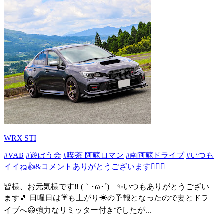
WRX STI
#VAB
#遊ぼう会
#喫茶 阿蘇ロマン
#南阿蘇ドライブ
#いつも
イイね👍&コメントありがとうございます🙇‍♂✨
皆様、お元気様です‼️ (｀･ω･´)ゞ✨いつもありがとうござい
ます🎵 日曜日は☔も上がり☀の予報となったので妻とドラ
イブへ😃強力なリミッター付きでしたが...