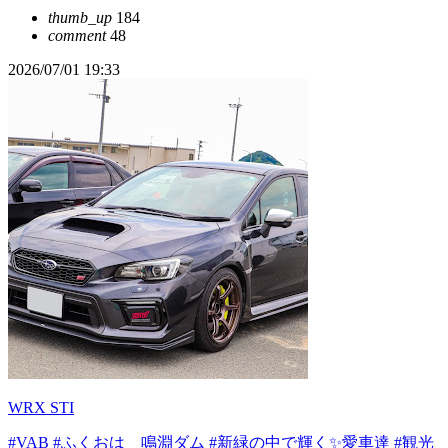
thumb_up
184
comment
48
2026/07/01 19:33
WRX STI
#VAB
#ふくおは 鳴淵ダム
#新緑の中で輝く✨愛車達
#観光