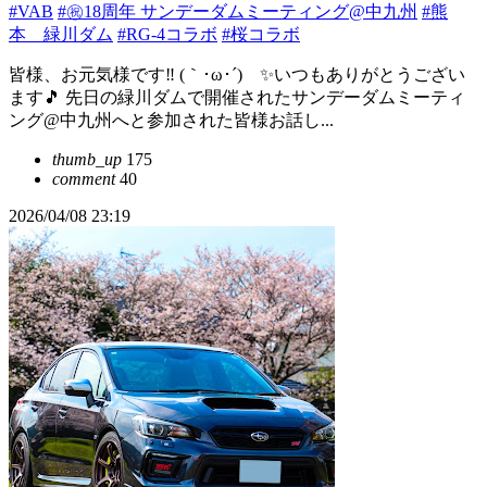
#VAB
#㊗18周年 サンデーダムミーティング@中九州
#熊
本 緑川ダム
#RG-4コラボ
#桜コラボ
皆様、お元気様です‼️ (｀･ω･´)ゞ✨いつもありがとうござい
ます🎵 先日の緑川ダムで開催されたサンデーダムミーティ
ング@中九州へと参加された皆様お話し...
thumb_up
175
comment
40
2026/04/08 23:19