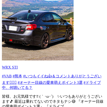
WRX STI
#VAB
#熊本
#いつもイイね👍＆コメントありがとうござい
ます🙇‍♂✨
#オーナー目線の愛車萌えポイント3選
#ドライブ
中、何聴いてる？
皆様、お元気様です‼️ (｀･ω･´)ゞ✨いつもありがとうござい
ます🎵 最近は乗れてないのでネタもナシ😅 『オーナー目線
の愛車萌ポイント３選』 『ドライブ...