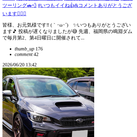
ツーリング🚗💨
#いつもイイね👍&コメントありがとうござ
います🙇‍♂✨
皆様、お元気様です‼️ (｀･ω･´)ゞ✨いつもありがとうござい
ます🎵 投稿が遅くなりましたが😅 先週、福岡県の鳴淵ダム
で毎月第2、第4日曜日に開催されて...
thumb_up
176
comment
42
2026/06/20 13:42