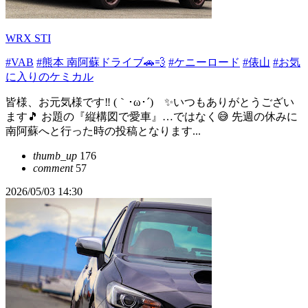
WRX STI
#VAB
#熊本 南阿蘇ドライブ🚗💨
#ケニーロード
#俵山
#お気
に入りのケミカル
皆様、お元気様です‼️ (｀･ω･´)ゞ✨いつもありがとうござい
ます🎵 お題の『縦構図で愛車』…ではなく😅 先週の休みに
南阿蘇へと行った時の投稿となります...
thumb_up
176
comment
57
2026/05/03 14:30