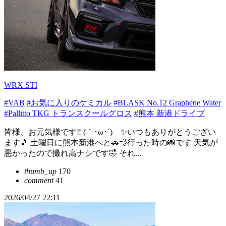
WRX STI
#VAB
#お気に入りのケミカル
#BLASK No.12 Graphene Water
#Pallitto TKG トランスクールグロス
#熊本 新港ドライブ
皆様、お元気様です‼️ (｀･ω･´)ゞ✨いつもありがとうござい
ます🎵 土曜日に熊本新港へと🚗💨行った時の📸です 天気が
悪かったので撮れ高ナシです🤣 それ...
thumb_up
170
comment
41
2026/04/27 22:11