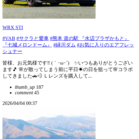
WRX STI
#VAB
#サクラと愛車
#熊本 道の駅 『水辺プラザかもと』
『七城メロンドーム』
#緑川ダム
#お気に入りのエアフレッ
シュナー
皆様、お元気様です‼️ (｀･ω･´)ゞ✨いつもありがとうござい
ます🎵 🌸が散ってしまう前に平日☀の日を狙って🌸コラボ
してきました🚗💨 Ｌレンズを購入して...
thumb_up
187
comment
45
2026/04/04 00:37