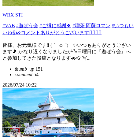
WRX STI
#VAB
#遊ぼう会
#ご縁に感謝🍀
#喫茶 阿蘇ロマン
#いつもい
いね👍&コメントありがとうございます🙇🏻‍♂️✨
皆様、お元気様です‼️ (｀･ω･´)ゞ✨いつもありがとうござい
ます🎵 かなり遅くなりましたが💦日曜日に『遊ぼう会』へ
と参加してきた投稿となります🚗💨 写...
thumb_up
151
comment
54
2026/07/24 10:22