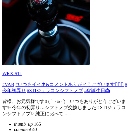
WRX STI
#VAB
#いつもイイネ&コメントありがとうございます🙇‍♂✨
#
今年初弄り
#STIジュラコンシフトノブ
#🎂誕生日🎂
皆様、お元気様です‼️ (｀･ω･´)ゞいつもありがとうございま
す✨ 今年の初弄り…シフトノブ交換しました‼️ STIジュラコ
ンシフトノブ✨ 純正に比べて...
thumb_up
165
comment
40