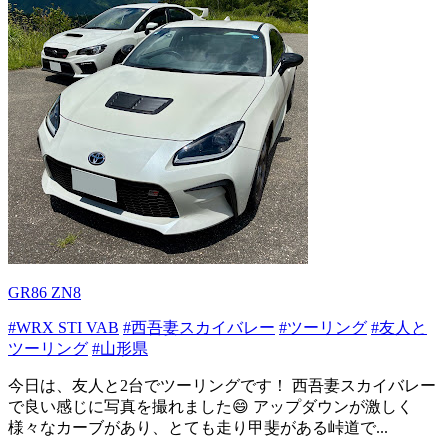
GR86 ZN8
#WRX STI VAB
#西吾妻スカイバレー
#ツーリング
#友人と
ツーリング
#山形県
今日は、友人と2台でツーリングです！ 西吾妻スカイバレー
で良い感じに写真を撮れました😄 アップダウンが激しく
様々なカーブがあり、とても走り甲斐がある峠道で...