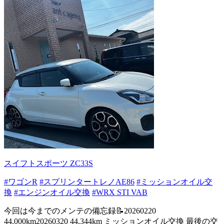
スイフトスポーツ ZC33S
#ワゴンR
#スプリンタートレノAE86
#ミッションオイル交
換
#エンジンオイル交換
#WRX STI VAB
今回は今までのメンテの備忘録📝20260220
44,000km20260320 44,344km ミッションオイル交換 最後の交