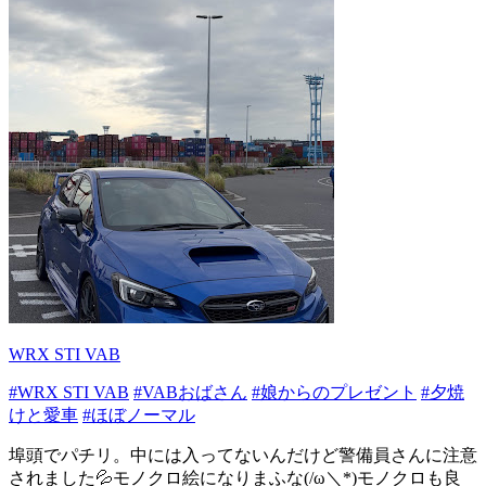
WRX STI VAB
#WRX STI VAB
#VABおばさん
#娘からのプレゼント
#夕焼
けと愛車
#ほぼノーマル
埠頭でパチリ。中には入ってないんだけど警備員さんに注意
されました💦モノクロ絵になりまふな(/ω＼*)モノクロも良