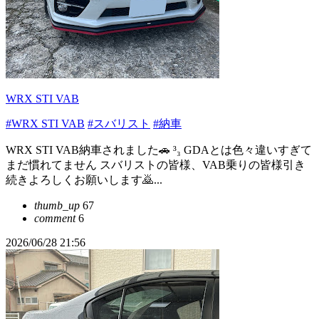
WRX STI VAB
#WRX STI VAB
#スバリスト
#納車
WRX STI VAB納車されました🚗 ³₃ GDAとは色々違いすぎて
まだ慣れてません スバリストの皆様、VAB乗りの皆様引き
続きよろしくお願いします🙇‍...
thumb_up
67
comment
6
2026/06/28 21:56