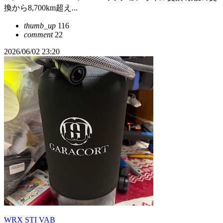
換から8,700km超え...
thumb_up
116
comment
22
2026/06/02 23:20
WRX STI VAB