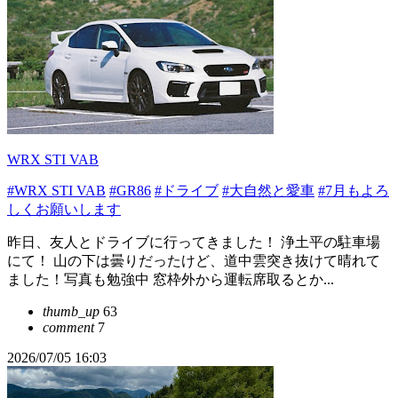
WRX STI VAB
#WRX STI VAB
#GR86
#ドライブ
#大自然と愛車
#7月もよろ
しくお願いします
昨日、友人とドライブに行ってきました！ 浄土平の駐車場
にて！ 山の下は曇りだったけど、道中雲突き抜けて晴れて
ました！写真も勉強中 窓枠外から運転席取るとか...
thumb_up
63
comment
7
2026/07/05 16:03