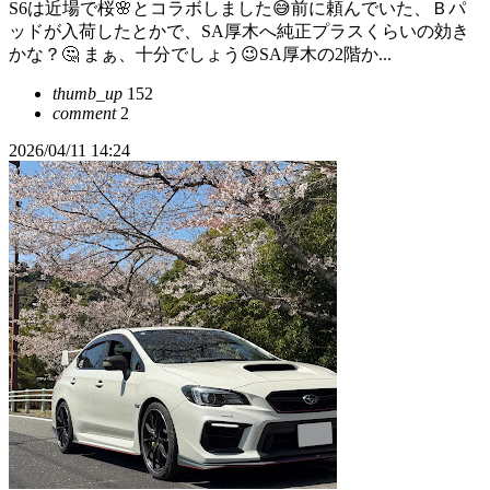
S6は近場で桜🌸とコラボしました😅前に頼んでいた、Ｂパ
ッドが入荷したとかで、SA厚木へ純正プラスくらいの効き
かな？🤔 まぁ、十分でしょう😉SA厚木の2階か...
thumb_up
152
comment
2
2026/04/11 14:24