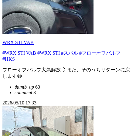
WRX STI VAB
#WRX STI VAB
#WRX STI
#スバル
#ブローオフバルブ
#HKS
ブローオフバルブ大気解放💨 また、そのうちリターンに戻
します😅
thumb_up
60
comment
3
2026/05/10 17:33