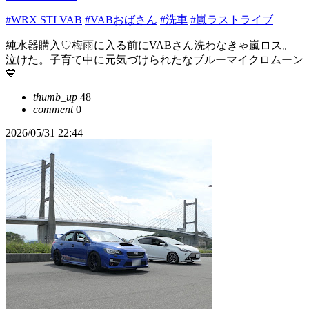
#WRX STI VAB
#VABおばさん
#洗車
#嵐ラストライブ
純水器購入♡梅雨に入る前にVABさん洗わなきゃ嵐ロス。
泣けた。子育て中に元気づけられたなブルーマイクロムーン
💙
thumb_up
48
comment
0
2026/05/31 22:44