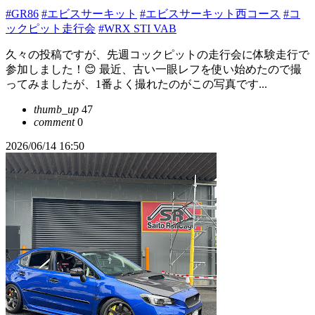
#GR86
#エビスサーキット
#エビスサーキット西コース
#コ
ックピット走行会
#WRX STI VAB
久々の投稿ですが、先週コックピットの走行会に体験走行で
参加しました！😊 最近、古い一眼レフを使い始めたので撮
ってみましたが、1番よく撮れたのがこの写真です...
thumb_up
47
comment
0
2026/06/14 16:50