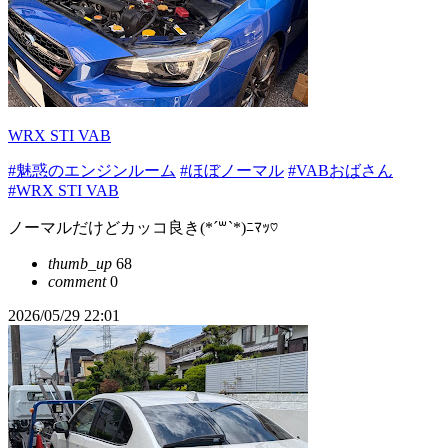
WRX STI VAB
#魅惑のエンジンルーム
#ほぼノーマル
#VABおばさん
#WRX STI VAB
ノーマルだけどカッコ良き(*´꒳`*)ﾆﾏｯ♡
thumb_up
68
comment
0
2026/05/29 22:01