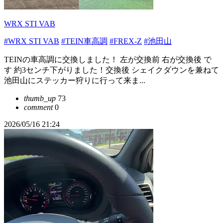
WRX STI VAB
#WRX STI VAB
#TEIN車高調
#FREX-Z
#池田山
TEINの車高調に交換しました！ 左が交換前 右が交換後 で
す 約3センチ下がりました！交換後 シェイクダウンを兼ねて
池田山にステッカー狩りに行って来ま...
thumb_up
73
comment
0
2026/05/16 21:24