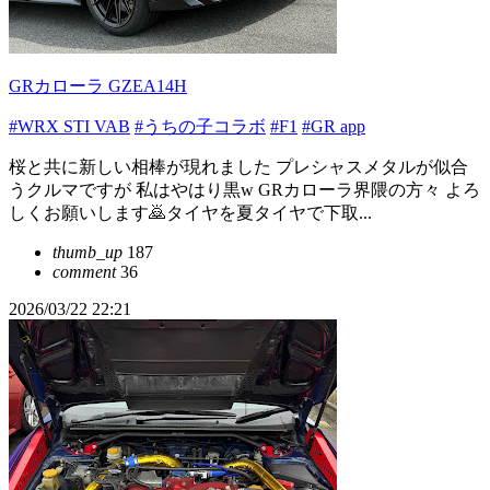
GRカローラ GZEA14H
#WRX STI VAB
#うちの子コラボ
#F1
#GR app
桜と共に新しい相棒が現れました プレシャスメタルが似合
うクルマですが 私はやはり黒w GRカローラ界隈の方々 よろ
しくお願いします🙇タイヤを夏タイヤで下取...
thumb_up
187
comment
36
2026/03/22 22:21