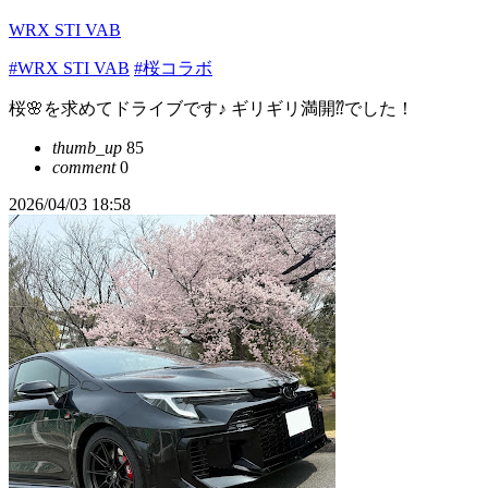
WRX STI VAB
#WRX STI VAB
#桜コラボ
桜🌸を求めてドライブです♪ ギリギリ満開⁇でした！
thumb_up
85
comment
0
2026/04/03 18:58