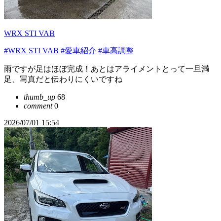
WRX STI VAB
#WRX STI VAB
#愛車紹介
#車高調整
雨ですが足はほぼ完成！あとはアライメントとって一旦満
足、写真だと伝わりにくいですね
thumb_up
68
comment
0
2026/07/01 15:54