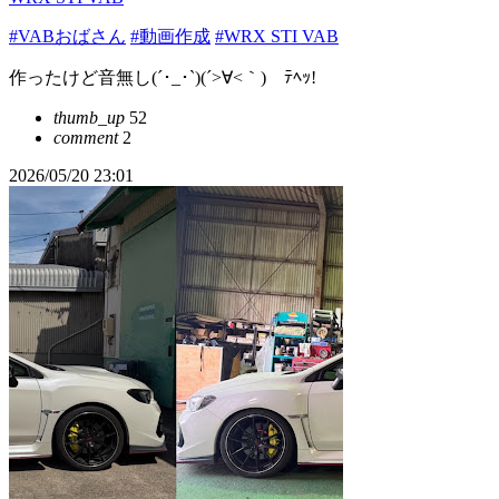
#VABおばさん
#動画作成
#WRX STI VAB
作ったけど音無し(´･_･`)(´>∀<｀)ゝﾃﾍｯ!
thumb_up
52
comment
2
2026/05/20 23:01