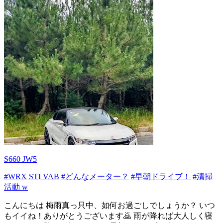
S660 JW5
#WRX STI VAB
#どんなメーター？
#早朝ドライブ！
#清掃
活動 w
こんにちは 梅雨真っ只中、如何お過ごしでしょうか？ いつ
もイイね！ありがとうございます🙇 雨が降れば大人しく寝