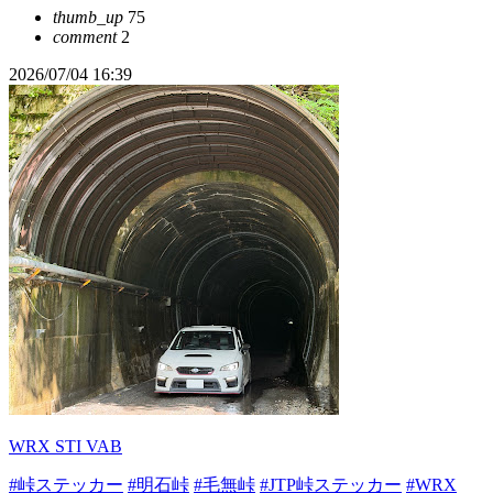
thumb_up
75
comment
2
2026/07/04 16:39
WRX STI VAB
#峠ステッカー
#明石峠
#毛無峠
#JTP峠ステッカー
#WRX