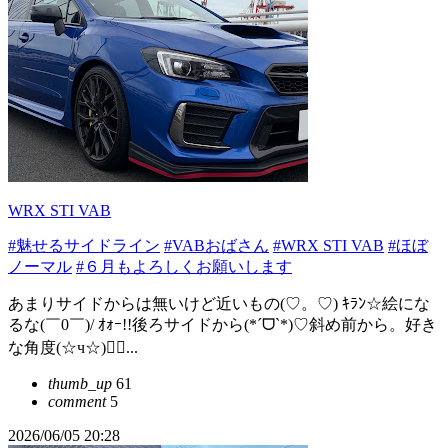
WRX STI VAB
#魅せるサイドライン
#VABおばさん
#WRX STI VAB
#ほぼ
ノーマル
#６月もよろしくお願いします
あまりサイドからは無いけど近いもの(♡。♡) ｷﾗﾝ☆絵にな
るな(￣0￣)/ ｵｫｰ!!後ろサイドから(*ˊᗜˋ*)♡斜め前から。好き
な角度(☆ч☆)👍🏻...
thumb_up
61
comment
5
2026/06/05 20:28