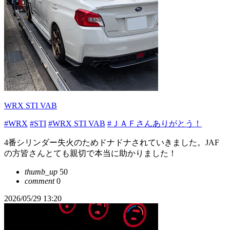
WRX STI VAB
#WRX
#STI
#WRX STI VAB
#ＪＡＦさんありがとう！
4番シリンダー失火のためドナドナされていきました。JAF
の方皆さんとても親切で本当に助かりました！
thumb_up
50
comment
0
2026/05/29 13:20