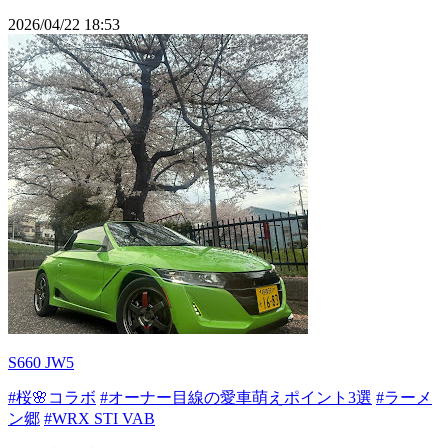
2026/04/22 18:53
S660 JW5
#桜🌸コラボ
#オーナー目線の愛車萌えポイント3選
#ラーメ
ン郷
#WRX STI VAB