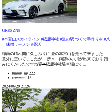
GR86 ZN8
#本宮山スカイライン
#砥鹿神社
#道の駅 つくで手作り村
#八
丁味噌ラーメン
#昼活
梅雨の晴れ間に久しぶりに 昼の本宮山を走って来ました！
意外に空いてましたが、 所々、雨跡の小川が出来ており 踏
みにくかったですね🤣🚗砥鹿神社駐車場にて ...
thumb_up
222
comment
13
2024/06/29 21:26