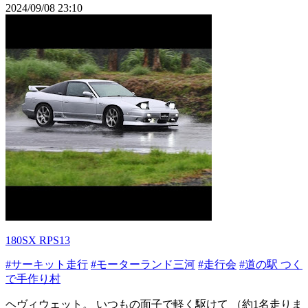
2024/09/08 23:10
180SX RPS13
#サーキット走行
#モーターランド三河
#走行会
#道の駅 つく
で手作り村
ヘヴィウェット。 いつもの面子で軽く駆けて （約1名走りま