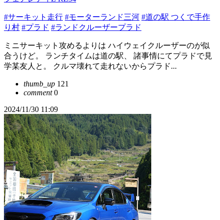
#サーキット走行
#モーターランド三河
#道の駅 つくで手作
り村
#プラド
#ランドクルーザープラド
ミニサーキット攻めるよりは ハイウェイクルーザーのが似
合うけど。 ランチタイムは道の駅、 諸事情にてプラドで見
学某友人と。 クルマ壊れて走れないからプラド...
thumb_up
121
comment
0
2024/11/30 11:09