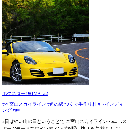
ボクスター 981MA122
#本宮山スカイライン
#道の駅 つくで手作り村
#ワインディ
ング
#峠
2日はやい山の日ということで 本宮山スカイラインへ🏎️💨ス
ポーツモードでワインディングを駆け抜ける 気持ちよさは