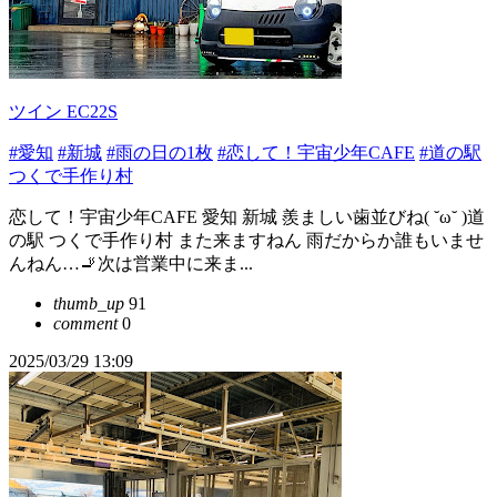
ツイン EC22S
#愛知
#新城
#雨の日の1枚
#恋して！宇宙少年CAFE
#道の駅
つくで手作り村
恋して！宇宙少年CAFE 愛知 新城 羨ましい歯並びね( ˘ω˘ )道
の駅 つくで手作り村 また来ますねん 雨だからか誰もいませ
んねん…🚬次は営業中に来ま...
thumb_up
91
comment
0
2025/03/29 13:09