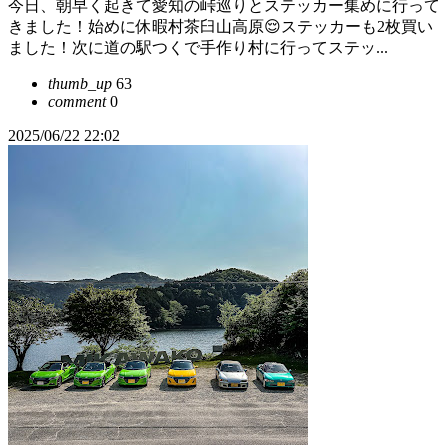
今日、朝早く起きて愛知の峠巡りとステッカー集めに行って
きました！始めに休暇村茶臼山高原😌ステッカーも2枚買い
ました！次に道の駅つくで手作り村に行ってステッ...
thumb_up
63
comment
0
2025/06/22 22:02