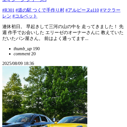
#R301
#道の駅 つくで手作り村
#アルピーヌa110
#マクラー
レン
#コルベット
連休初日。 早起きして三河の山の中を 走ってきました！ 先
週 作手でお会いした エリーゼのオーナーさんに 教えていた
だいたパン屋さん。 前はよく通ってます...
thumb_up
190
comment
20
2025/08/09 18:36