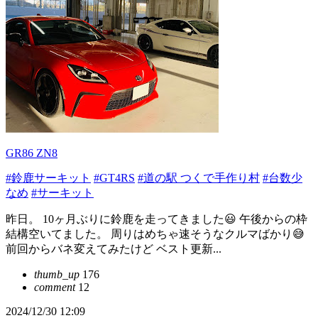
GR86 ZN8
#鈴鹿サーキット
#GT4RS
#道の駅 つくで手作り村
#台数少
なめ
#サーキット
昨日。 10ヶ月ぶりに鈴鹿を走ってきました😃 午後からの枠
結構空いてました。 周りはめちゃ速そうなクルマばかり😅
前回からバネ変えてみたけど ベスト更新...
thumb_up
176
comment
12
2024/12/30 12:09