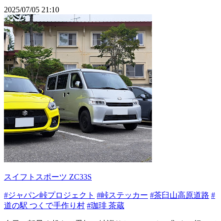
2025/07/05 21:10
スイフトスポーツ ZC33S
#ジャパン峠プロジェクト
#峠ステッカー
#茶臼山高原道路
#
道の駅 つくで手作り村
#珈琲 茶蔵