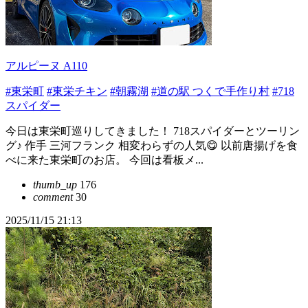
アルピーヌ A110
#東栄町
#東栄チキン
#朝霧湖
#道の駅 つくで手作り村
#718
スパイダー
今日は東栄町巡りしてきました！ 718スパイダーとツーリン
グ♪ 作手 三河フランク 相変わらずの人気😋 以前唐揚げを食
べに来た東栄町のお店。 今回は看板メ...
thumb_up
176
comment
30
2025/11/15 21:13