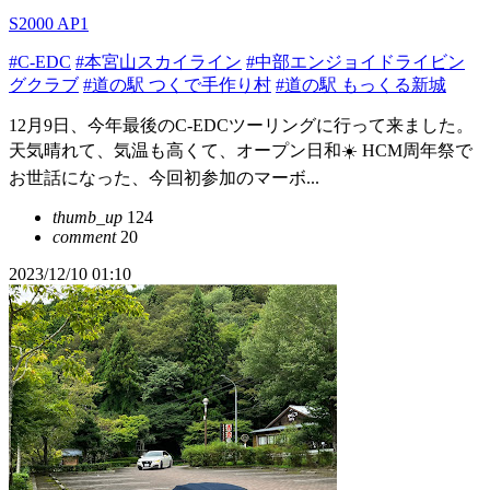
S2000 AP1
#C-EDC
#本宮山スカイライン
#中部エンジョイドライビン
グクラブ
#道の駅 つくで手作り村
#道の駅 もっくる新城
12月9日、今年最後のC-EDCツーリングに行って来ました。
天気晴れて、気温も高くて、オープン日和☀️ HCM周年祭で
お世話になった、今回初参加のマーボ...
thumb_up
124
comment
20
2023/12/10 01:10