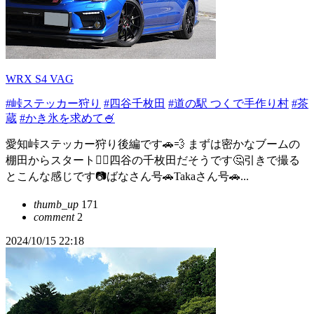
WRX S4 VAG
#峠ステッカー狩り
#四谷千枚田
#道の駅 つくで手作り村
#茶
蔵
#かき氷を求めて🍧
愛知峠ステッカー狩り後編です🚗💨 まずは密かなブームの
棚田からスタート👍🏻四谷の千枚田だそうです🤔引きで撮る
とこんな感じです📷ばなさん号🚗Takaさん号🚗...
thumb_up
171
comment
2
2024/10/15 22:18