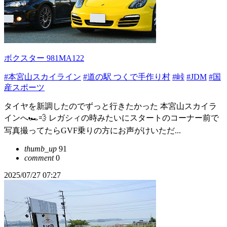
ボクスター 981MA122
#本宮山スカイライン
#道の駅 つくで手作り村
#峠
#JDM
#国
産スポーツ
タイヤを新調したのでずっと行きたかった 本宮山スカイラ
インへ🏎️💨 レガシィの時みたいにスタートのコーナー前で
写真撮ってたらGVF乗りの方にお声がけいただ...
thumb_up
91
comment
0
2025/07/27 07:27