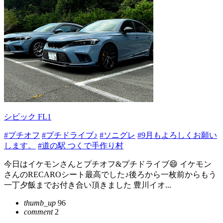
シビック FL1
#プチオフ
#プチドライブ♪
#ソニグレ
#9月もよろしくお願い
します。
#道の駅 つくで手作り村
今日はイケモンさんとプチオフ&プチドライブ😄 イケモン
さんのRECAROシート最高でした♪後ろから一枚前からもう
一丁夕飯までお付き合い頂きました 豊川イオ...
thumb_up
96
comment
2