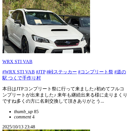
WRX STI VAB
#WRX STI VAB
#JTP
#峠ステッカー
#コンプリート祭
#道の
駅 つくで手作り村
本日はJTPコンプリート祭に行って来ました♪初めてフルコ
ンプリートが出来ました♪ 来年も継続出来る様に走りまくり
ですね多くの方に名刺交換して頂きありがとう...
thumb_up
85
comment
4
2025/10/13 23:48