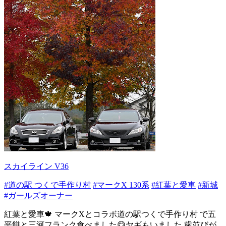
スカイライン V36
#道の駅 つくで手作り村
#マークX 130系
#紅葉と愛車
#新城
#ガールズオーナー
紅葉と愛車🍁 マークXとコラボ道の駅つくで手作り村 で五
平餅と三河フランク食べました😋ヤギもいました 歯並びが