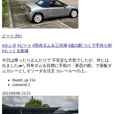
ビート PP1
#ホンダ
#ビート
#羽布ダム＆三河湖
#道の駅 つくで手作り村
#もっくる新城
今日は降ったり止んだりで 不安定な天気でしたが、外には
出ました🚗³₃ 羽布ダムを目標に手前の「香恋の館」で昼飯ダ
ムカレーとしそソーダを注文 カレールーの上...
thumb_up
114
comment
2
2023/09/06 23:15