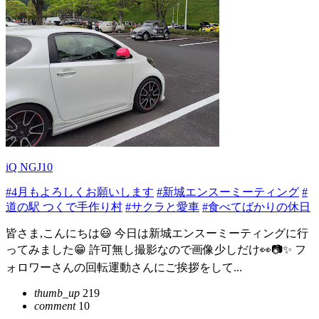
iQ NGJ10
#4月もよろしくお願いします
#新城エンスーミーティング
#
道の駅 つくで手作り村
#サクラと愛車
#食べてばかりの休日
皆さま,こんにちは😃 今日は新城エンスーミーティングに行
ってみました😁 許可無し撮影なので画像少しだけ👀📷️✨ フ
ォロワーさんの回転運動さんにご挨拶をして...
thumb_up
219
comment
10