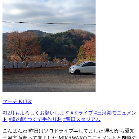
マーチ K13改
#12月もよろしくお願いします
#ドライブ
#三河湖モニュメン
ト
#道の駅 つくで手作り村
#豊田スタジアム
こんばんわ!昨日はソロドライブ🚗してました!早朝から愛知
三河方面走って来ました!MIKAWAKOモニュメントと📷️道の