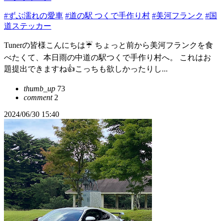
#ずぶ濡れの愛車
#道の駅 つくで手作り村
#美河フランク
#国
道ステッカー
Tunerの皆様こんにちは☔ ちょっと前から美河フランクを食
べたくて、本日雨の中道の駅つくで手作り村へ。 これはお
題提出できますね👍こっちも欲しかったりし...
thumb_up
73
comment
2
2024/06/30 15:40