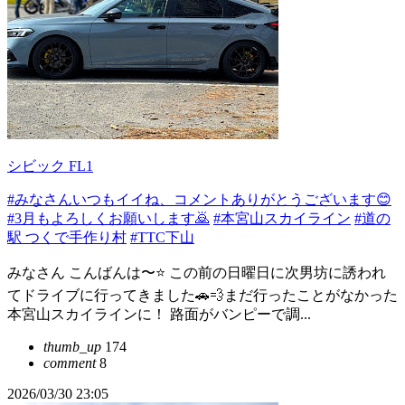
シビック FL1
#みなさんいつもイイね、コメントありがとうございます😊
#3月もよろしくお願いします🙇
#本宮山スカイライン
#道の
駅 つくで手作り村
#TTC下山
みなさん こんばんは〜⭐️ この前の日曜日に次男坊に誘われ
てドライブに行ってきました🚗💨まだ行ったことがなかった
本宮山スカイラインに！ 路面がバンピーで調...
thumb_up
174
comment
8
2026/03/30 23:05