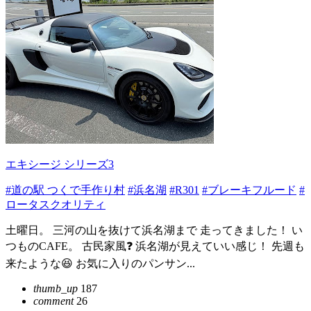
エキシージ シリーズ3
#道の駅 つくで手作り村
#浜名湖
#R301
#ブレーキフルード
#
ロータスクオリティ
土曜日。 三河の山を抜けて浜名湖まで 走ってきました！ い
つものCAFE。 古民家風❓ 浜名湖が見えていい感じ！ 先週も
来たような😆 お気に入りのパンサン...
thumb_up
187
comment
26