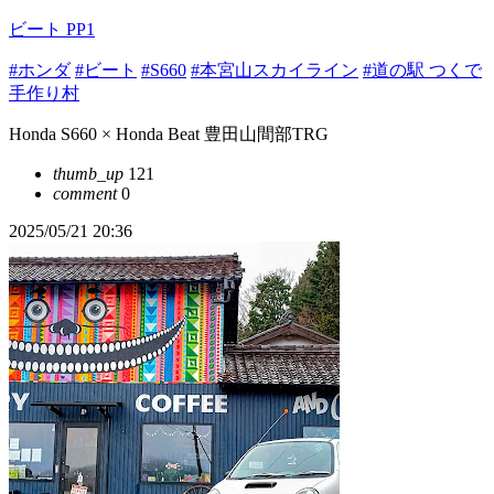
ビート PP1
#ホンダ
#ビート
#S660
#本宮山スカイライン
#道の駅 つくで
手作り村
Honda S660 × Honda Beat 豊田山間部TRG
thumb_up
121
comment
0
2025/05/21 20:36