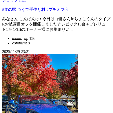
シビック FL1
#道の駅 つくで手作り村
#プチオフ会
みなさん こんばんは♪ 今日は白健さんJr.ちょこくんのタイプ
Rお披露目オフを開催しました☆シビック15台＋プレリュー
ド1台 沢山のオーナー様にお集まりい...
thumb_up
156
comment
8
2025/11/29 23:21