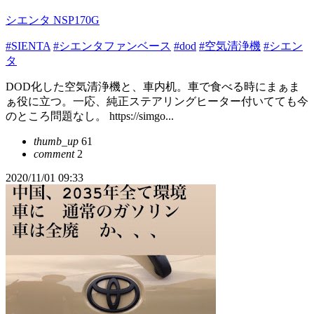
シエンタ NSP170G
#SIENTA
#シエンタファンベース
#dod
#空気清浄機
#シエン
タ
DOD化した空気清浄機と、車内机。車で食べる時にまぁま
ぁ役に立つ。一応、純正ステアリングヒーター付いてても今
のところ問題なし。 https://simgo...
thumb_up
61
comment
2
2020/11/01 09:33