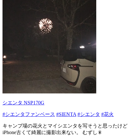
シエンタ NSP170G
#シエンタファンベース
#SIENTA
#シエンタ
#花火
キャンプ場の花火とマイシエンタを写そうと思ったけど
iPhone古くて綺麗に撮影出来ない。 むずし🎇