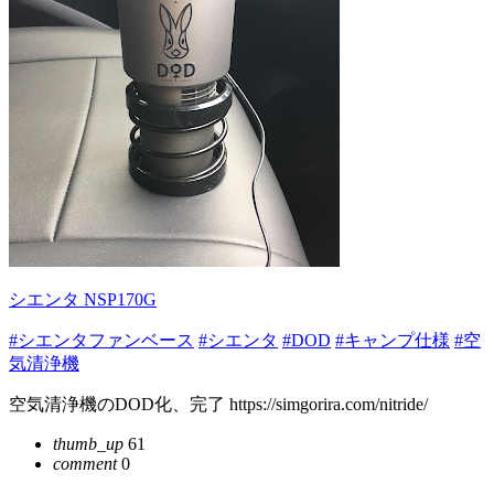
シエンタ NSP170G
#シエンタファンベース
#シエンタ
#DOD
#キャンプ仕様
#空
気清浄機
空気清浄機のDOD化、完了 https://simgorira.com/nitride/
thumb_up
61
comment
0