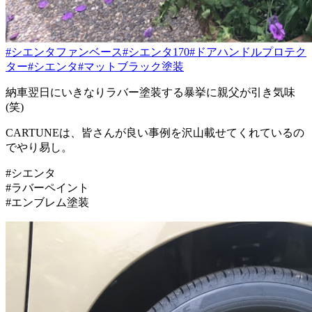
#シエンタファンベース
#シエンタ170
#ドアハンドルプロテク
ター
#シエンタ
#マットブラック塗装
納車翌日にいきなりラバー塗装する暴挙に親父が引き気味
(笑)
CARTUNEは、皆さんが良い事例を沢山載せてくれているの
でやり易し。
#シエンタ
#ラバーペイント
#エンブレム塗装