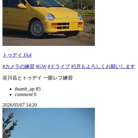
トゥデイ JA4
#カメラの練習
#GW
#ドライブ
#5月もよろしくお願いします
谷川岳とトゥデイ 一眼レフ練習
thumb_up
85
comment
0
2026/05/07 14:20