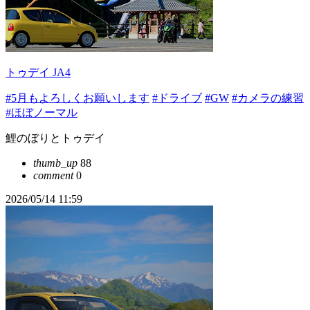
トゥデイ JA4
#5月もよろしくお願いします
#ドライブ
#GW
#カメラの練習
#ほぼノーマル
鯉のぼりとトゥデイ
thumb_up
88
comment
0
2026/05/14 11:59