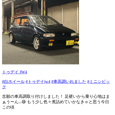
トゥデイ JW4
#白ホイール
#トゥデイjw4
#車高調いれました
#ミニシビッ
ク
念願の車高調取り付けしました！ 足硬いから乗り心地はま
ぁうーん...😅 もう少し色々煮詰めていかなきゃと思う今日
この頃