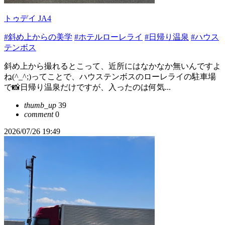
トゥデイ JA4
#斜め上からの美学
#ホテルローレライ
#日帰り温泉
#ハウス
テンボス
斜め上から撮れるとこって、近所にはなかなか無いんですよ
ね(^_^;)ってことで、ハウステンボスのローレライの駐車場
で📸日帰り温泉だけですが、入ったのは何気...
thumb_up
39
comment
0
2026/07/26 19:49