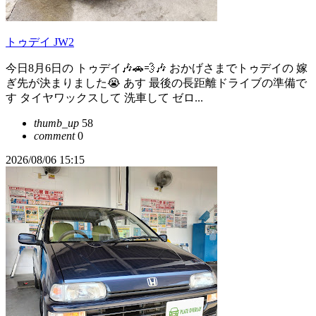
トゥデイ JW2
今日8月6日の トゥデイ🎶🚗💨🎶 おかげさまでトゥデイの 嫁
ぎ先が決まりました😭 あす 最後の長距離ドライブの準備で
す タイヤワックスして 洗車して ゼロ...
thumb_up
58
comment
0
2026/08/06 15:15