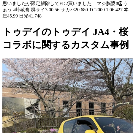
思いましたが限定解除してFD2買いました マジ脳漿‼️👺う
ぁう #峠猿會 群サイ3.00.56 サカパ20.680 TC2000 1.06.427 本
庄45.99 日光41.748
トゥデイのトゥデイ JA4・桜
コラボに関するカスタム事例