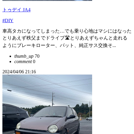
トゥデイ JA4
#DIY
車高タカになってしまった…でも乗り心地はマシにはなった
とりあえず秩父までドライブ🛣️とりあえずちゃんと走れる
ようにブレーキローター、パット、純正サス交換そ...
thumb_up
70
comment
0
2024/04/06 21:16