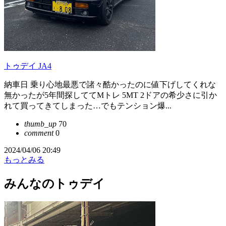
トゥデイ JA4
納車日 乗り心地最悪で諸々酷かったのに値下げしてくれな
無かったが5年間探しててMトレ 5MT 2ドアの希少さに引か
れて買ってきてしまった…でもテンション爆...
thumb_up
70
comment
0
2024/04/06 20:49
もっとみる
みんなのトゥデイ