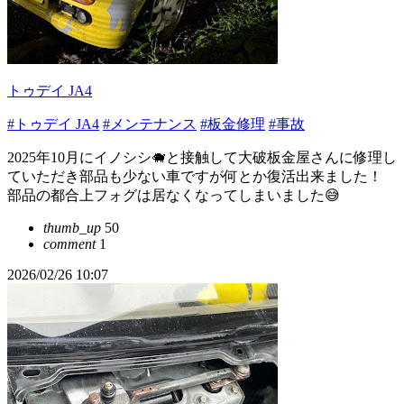
トゥデイ JA4
#トゥデイ JA4
#メンテナンス
#板金修理
#事故
2025年10月にイノシシ🐗と接触して大破板金屋さんに修理し
ていただき部品も少ない車ですが何とか復活出来ました！
部品の都合上フォグは居なくなってしまいました😅
thumb_up
50
comment
1
2026/02/26 10:07