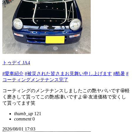
トゥデイ JA4
#愛車紹介
#被災された皆さまお見舞い申し上げます
#酷暑
#
コーティングメンテナンス完了
コーティングのメンテナンスしましたこの艶ヤバいです🤩軽
く磨きして貰ってこの艶感凄いですよ🤩 友達価格で安くし
て貰ってます笑
thumb_up
121
comment
0
2026/08/01 17:03