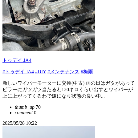
トゥデイ JA4
#トゥデイ JA4
#DIY
#メンテナンス
#梅雨
新しいワイパーモーターに交換(中古) 雨の日はガタがあって
ピラーにガツガツ当たるわ120キロくらい出すとワイパーが
上に上がってくるわで嫌になり状態の良い中...
thumb_up
70
comment
0
2025/05/28 10:22