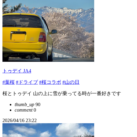
トゥデイ JA4
#葉桜
#ドライブ
#桜コラボ
#山の日
桜とトゥデイ 山の上に雪が乗ってる時が一番好きです
thumb_up
90
comment
0
2026/04/16 23:22