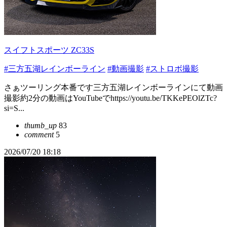
スイフトスポーツ ZC33S
#三方五湖レインボーライン
#動画撮影
#ストロボ撮影
さぁツーリング本番です三方五湖レインボーラインにて動画
撮影約2分の動画はYouTubeでhttps://youtu.be/TKKePEOlZTc?
si=S...
thumb_up
83
comment
5
2026/07/20 18:18