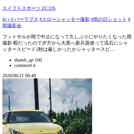
スイフトスポーツ ZC33S
#ハイパーラプス
#スローシャッター撮影
#雨の日ショット
#
雨撮影会
フットサルが雨で中止になって久しぶりにやりたくなった雨
撮影 暇だったので夕方から大黒へ新兵器使って流石にシャ
ッタースピード2秒は厳しかったかシャッタースピ...
thumb_up
100
comment
4
2026/06/21 06:48