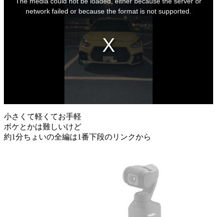
The media could not be loaded, either because the server or
a
modal
network failed or because the format is not supported.
window.
小さくて軽くてお手軽
ボケとかは難しいけど
約1分ちょいの全編は1番下段のリンクから