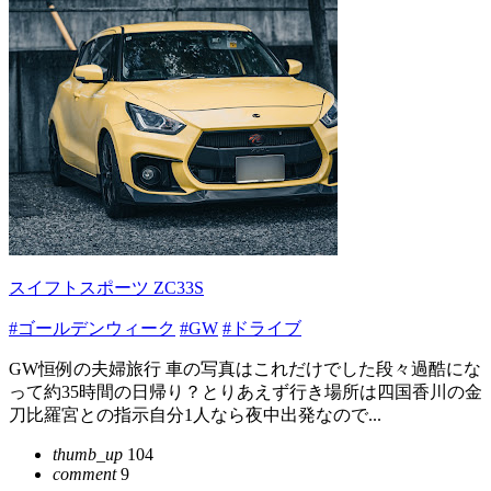
スイフトスポーツ ZC33S
#ゴールデンウィーク
#GW
#ドライブ
GW恒例の夫婦旅行 車の写真はこれだけでした段々過酷にな
って約35時間の日帰り？とりあえず行き場所は四国香川の金
刀比羅宮との指示自分1人なら夜中出発なので...
thumb_up
104
comment
9