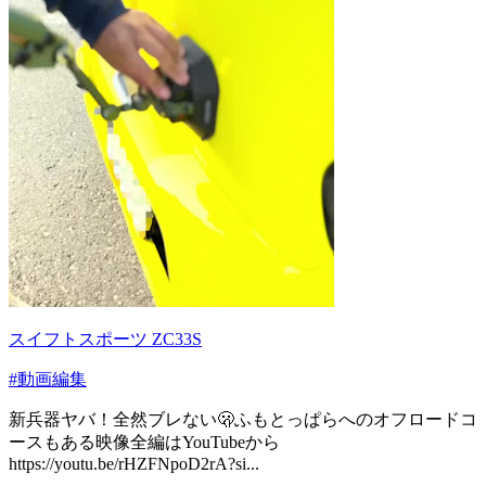
スイフトスポーツ ZC33S
#動画編集
新兵器ヤバ！全然ブレない🫢ふもとっぱらへのオフロードコ
ースもある映像全編はYouTubeから
https://youtu.be/rHZFNpoD2rA?si...