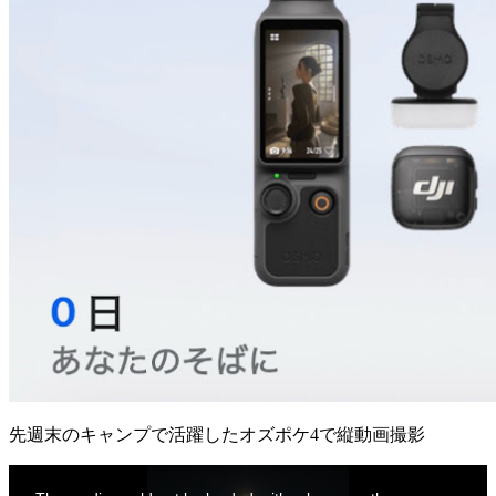
先週末のキャンプで活躍したオズポケ4で縦動画撮影
This
is