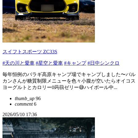
スイフトスポーツ ZC33S
#天の川と愛車
#星空と愛車
#キャンプ
#日中シンクロ
毎年恒例のバラギ高原キャンプ場でキャンプしました〜バル
カンさんが糖質制限メニューを色々小腹が空いたらオイコス
ヨーグルトとカロリー0蒟蒻ゼリー😅ハイボール中...
thumb_up
96
comment
6
2026/05/10 17:36