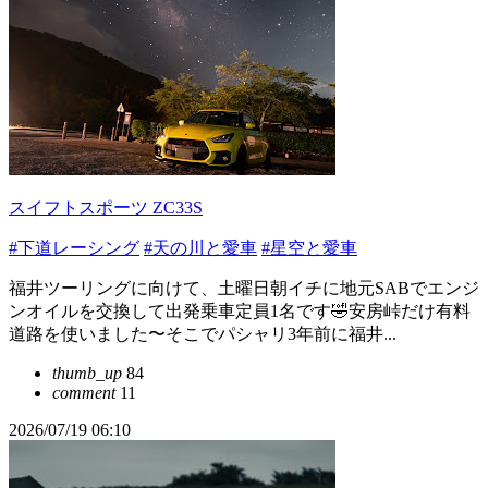
スイフトスポーツ ZC33S
#下道レーシング
#天の川と愛車
#星空と愛車
福井ツーリングに向けて、土曜日朝イチに地元SABでエンジ
ンオイルを交換して出発乗車定員1名です🤣安房峠だけ有料
道路を使いました〜そこでパシャリ3年前に福井...
thumb_up
84
comment
11
2026/07/19 06:10