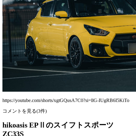
https://youtube.com/shorts/xgtGQusA7C0?si=llG-IUgRB6I5KiTo
コメントを見る(3件)
hikoasis EPⅡのスイフトスポーツ
ZC33S