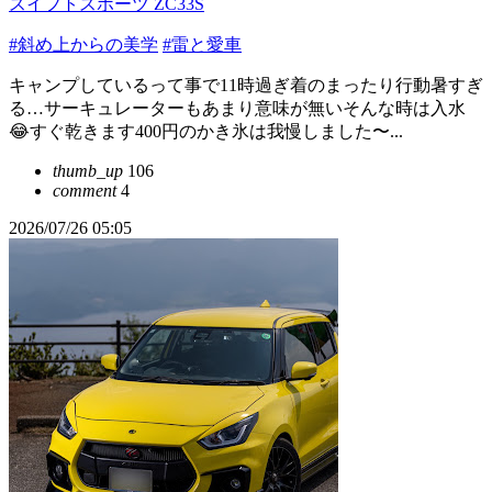
スイフトスポーツ ZC33S
#斜め上からの美学
#雷と愛車
キャンプしているって事で11時過ぎ着のまったり行動暑すぎ
る…サーキュレーターもあまり意味が無いそんな時は入水
😂すぐ乾きます400円のかき氷は我慢しました〜...
thumb_up
106
comment
4
2026/07/26 05:05