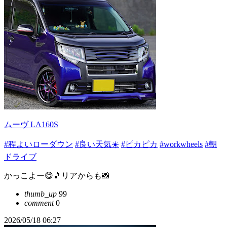
ムーヴ LA160S
#程よいローダウン
#良い天気☀️
#ピカピカ
#workwheels
#朝
ドライブ
かっこよー😋🎵リアからも📸
thumb_up
99
comment
0
2026/05/18 06:27