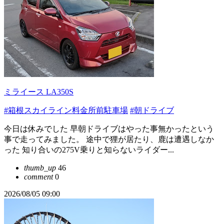
ミライース LA350S
#箱根スカイライン料金所前駐車場
#朝ドライブ
今日は休みでした 早朝ドライブはやった事無かったという
事で走ってみました。 途中で狸が居たり、鹿は遭遇しなか
った 知り合いの275V乗りと知らないライダー...
thumb_up
46
comment
0
2026/08/05 09:00