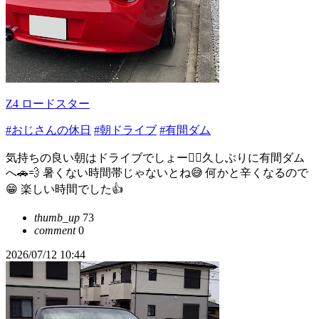
Z4 ロードスター
#おじさんの休日
#朝ドライブ
#有間ダム
気持ちの良い朝はドライブでしょー💁‍♂️久しぶりに有間ダム
へ🚗💨 暑くない時間帯じゃないとね😅 何かと辛くなるので
😁 楽しい時間でした👍
thumb_up
73
comment
0
2026/07/12 10:44