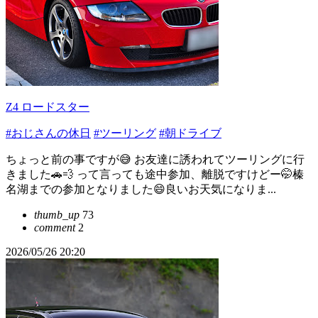
Z4 ロードスター
#おじさんの休日
#ツーリング
#朝ドライブ
ちょっと前の事ですが😅 お友達に誘われてツーリングに行
きました🚗💨 って言っても途中参加、離脱ですけどー🤭榛
名湖までの参加となりました😄良いお天気になりま...
thumb_up
73
comment
2
2026/05/26 20:20