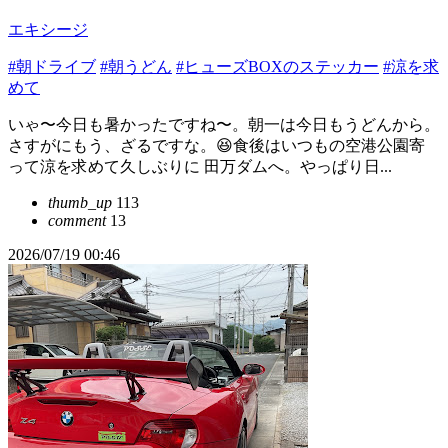
エキシージ
#朝ドライブ
#朝うどん
#ヒューズBOXのステッカー
#涼を求
めて
いゃ〜今日も暑かったですね〜。朝一は今日もうどんから。
さすがにもう、ざるですな。😆食後はいつもの空港公園寄
って涼を求めて久しぶりに 田万ダムへ。やっぱり日...
thumb_up
113
comment
13
2026/07/19 00:46