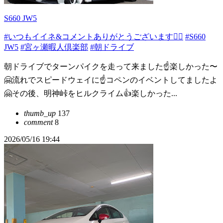
S660 JW5
#いつもイイネ&コメントありがとうございます🙇‍♂️
#S660
JW5
#宮ヶ瀬暇人倶楽部
#朝ドライブ
朝ドライブでターンパイクを走って来ました☝️楽しかった〜
🤗流れでスピードウェイに☝️コペンのイベントしてましたよ
🤗その後、明神峠をヒルクライム👍楽しかった...
thumb_up
137
comment
8
2026/05/16 19:44