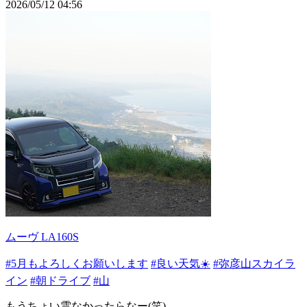
2026/05/12 04:56
ムーヴ LA160S
#5月もよろしくお願いします
#良い天気☀️
#弥彦山スカイラ
イン
#朝ドライブ
#山
もうちょい雲なかったらなー(笑)