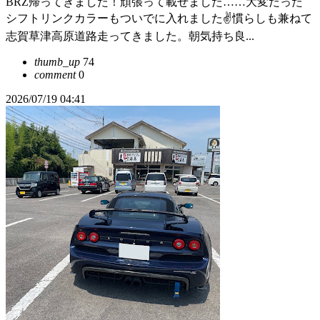
BRZ帰ってきました！頑張って載せました……大変だった
シフトリンクカラーもついでに入れました✌️慣らしも兼ねて
志賀草津高原道路走ってきました。朝気持ち良...
thumb_up
74
comment
0
2026/07/19 04:41