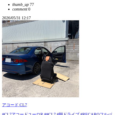
thumb_up
77
comment
0
2026/05/31 12:17
アコード CL7
#CL7アコードユーロR
##CL7
#朝ドライブ
#RECAROフルバ