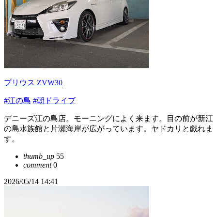
プリウス ZVW30
#江の島
#朝ドライブ
デニーズ江の島店。モーニングによく来ます。目の前が新江
の島水族館と片瀬海岸が広がっています。ヤドカリと戯れま
す。
thumb_up
55
comment
0
2026/05/14 14:41