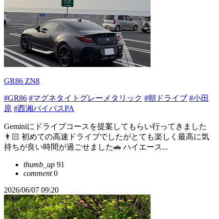
GR86 ZN8
#GR86
#マグネタイトグレーメタリック
#朝ドライブ
#小田
原
#西湘バイパスPA
Geminiにドライブコースを提案してもらい行ってきました
👨🏻 初めての高速ドライブでしたがとても楽しく最高に気
持ちが良い時間が過ごせました🚗 ハイエース...
thumb_up
91
comment
0
2026/06/07 09:20