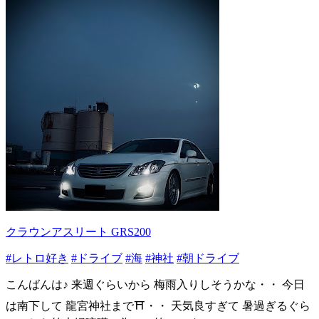
クラウンアスリート GRS200
#レトロ好き
#ドライブ
#海
#神社
#朝ドライブ
こんばんは♪ 来週ぐらいから 梅雨入りしそうかな・・ 今日
は南下して 龍宮神社まで⛩️・・ 天気良すぎて 暑過ぎるぐら