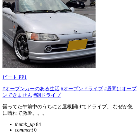
ビート PP1
#オープンカーのある生活
#オープンドライブ
#昼間はオープ
ンできません
#朝ドライブ
曇ってた午前中のうちにと屋根開けてドライブ。 なぜか急
に晴れて激暑。。。
thumb_up
84
comment
0