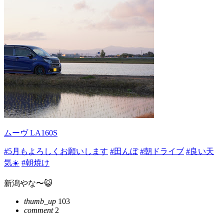
ムーヴ LA160S
#5月もよろしくお願いします
#田んぼ
#朝ドライブ
#良い天
気☀️
#朝焼け
新潟やな〜😺
thumb_up
103
comment
2