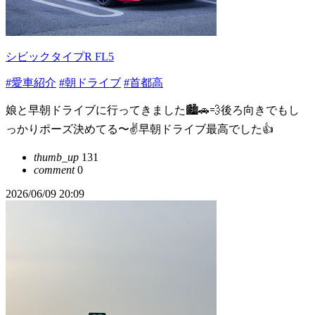
シビックタイプR FL5
#愛車紹介
#朝ドライブ
#首都高
娘と早朝ドライブに行ってきました🏙️🚗💨後ろ向きでもし
っかりポーズ決めてる〜✌️早朝ドライブ最高でした👍
thumb_up
131
comment
0
2026/06/09 20:09