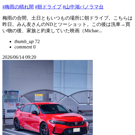
#梅雨の晴れ間
#朝ドライブ
#山中湖パノラマ台
梅雨の合間、土日ともいつもの場所に朝ドライブ。こちらは
昨日。みん友さんのNDとツーショット。この後は洗車→買
い物の後、家族と約束していた映画（Michae...
thumb_up
72
comment
0
2026/06/14 09:20