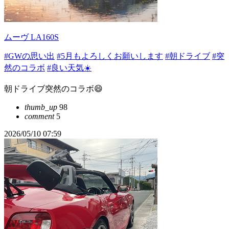
ムーヴ LA160S
#GWの思い出
#5月もよろしくお願いします
#朝ドライブ
#突
然のコラボ
#良い天気☀️
朝ドライブ突然のコラボ😄
thumb_up
98
comment
5
2026/05/10 07:59