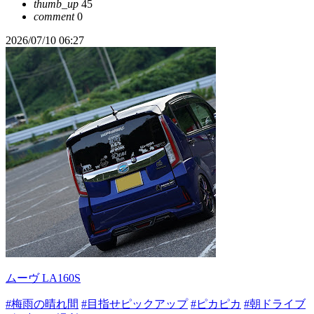
thumb_up
45
comment
0
2026/07/10 06:27
ムーヴ LA160S
#梅雨の晴れ間
#目指せピックアップ
#ピカピカ
#朝ドライブ