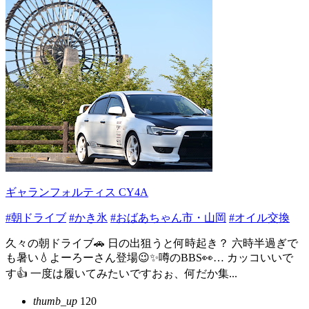
ギャランフォルティス CY4A
#朝ドライブ
#かき氷
#おばあちゃん市・山岡
#オイル交換
久々の朝ドライブ🚗 日の出狙うと何時起き？ 六時半過ぎで
も暑い💧よーろーさん登場😉✨噂のBBS👀… カッコいいで
す👍 一度は履いてみたいですおぉ、何だか集...
thumb_up
120