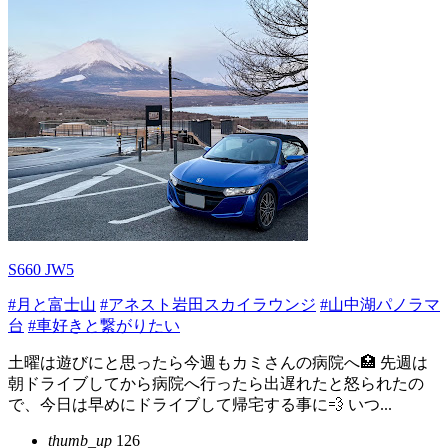
S660 JW5
#月と富士山
#アネスト岩田スカイラウンジ
#山中湖パノラマ
台
#車好きと繋がりたい
土曜は遊びにと思ったら今週もカミさんの病院へ🏥 先週は
朝ドライブしてから病院へ行ったら出遅れたと怒られたの
で、今日は早めにドライブして帰宅する事に💨 いつ...
thumb_up
126