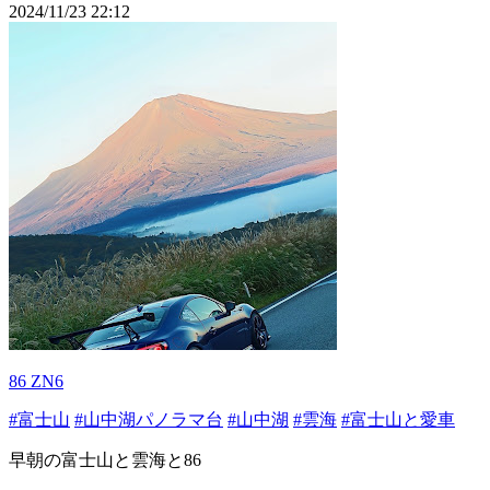
2024/11/23 22:12
86 ZN6
#富士山
#山中湖パノラマ台
#山中湖
#雲海
#富士山と愛車
早朝の富士山と雲海と86