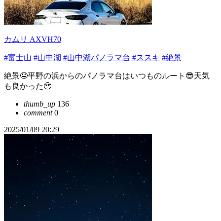
カムリ AXVH70
#富士山
#山中湖
#山中湖パノラマ台
#ススキ
#絶景
絶景🤤平野の浜からのパノラマ台はいつものルート😎天気
も良かった🥹
thumb_up
136
comment
0
2025/01/09 20:29