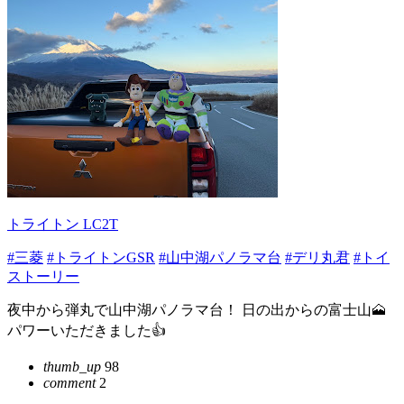
トライトン LC2T
#三菱
#トライトンGSR
#山中湖パノラマ台
#デリ丸君
#トイ
ストーリー
夜中から弾丸で山中湖パノラマ台！ 日の出からの富士山🗻
パワーいただきました👍
thumb_up
98
comment
2