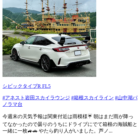
シビックタイプR FL5
#アネスト岩田スカイラウンジ
#箱根スカイライン
#山中湖パ
ノラマ台
今週末の天気予報は関東付近は雨模様☔️ 朝はまだ雨が降っ
てなかったので曇りのうちにドライブにでて箱根の海賊船と
一緒に一枚🚙🚗 やたら釣り人がいました。芦ノ...