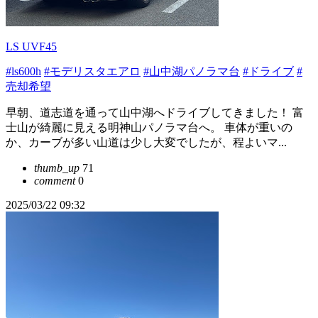
LS UVF45
#ls600h
#モデリスタエアロ
#山中湖パノラマ台
#ドライブ
#
売却希望
早朝、道志道を通って山中湖へドライブしてきました！ 富
士山が綺麗に見える明神山パノラマ台へ。 車体が重いの
か、カーブが多い山道は少し大変でしたが、程よいマ...
thumb_up
71
comment
0
2025/03/22 09:32