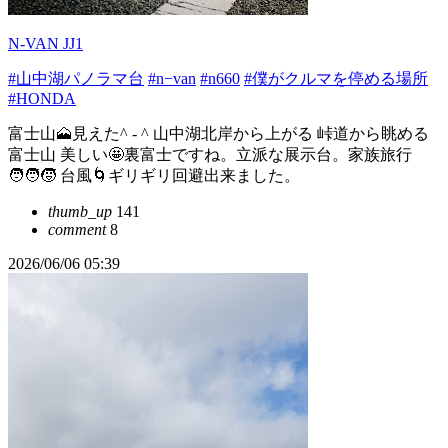
N-VAN JJ1
#山中湖パノラマ台
#n−van
#n660
#僕がクルマを停める場所
#HONDA
富士山🗻見えた^ - ^ 山中湖北岸から上がる 峠道から眺める
富士山 美しい🤩裏富士ですね。立派な展示台。家族旅行
🧑‍🧑‍🧒 台風🌀ギリギリ回避出来ました。
thumb_up
141
comment
8
2026/06/06 05:39