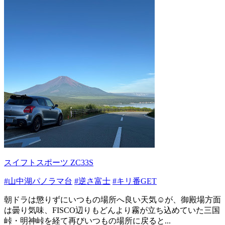
スイフトスポーツ ZC33S
#山中湖パノラマ台
#逆さ富士
#キリ番GET
朝ドラは懲りずにいつもの場所へ良い天気☺️が、御殿場方面
は曇り気味、FISCO辺りもどんより霧が立ち込めていた三国
峠・明神峠を経て再びいつもの場所に戻ると...