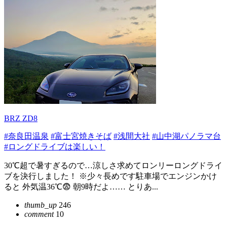
BRZ ZD8
#奈良田温泉
#富士宮焼きそば
#浅間大社
#山中湖パノラマ台
#ロングドライブは楽しい！
30℃超で暑すぎるので…涼しさ求めてロンリーロングドライ
ブを決行しました！ ※少々長めです駐車場でエンジンかけ
ると 外気温36℃😨 朝9時だよ…… とりあ...
thumb_up
246
comment
10