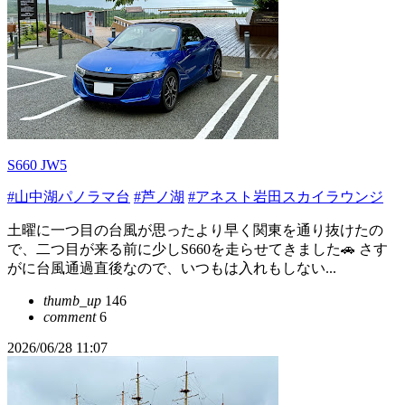
S660 JW5
#山中湖パノラマ台
#芦ノ湖
#アネスト岩田スカイラウンジ
土曜に一つ目の台風が思ったより早く関東を通り抜けたの
で、二つ目が来る前に少しS660を走らせてきました🚗 さす
がに台風通過直後なので、いつもは入れもしない...
thumb_up
146
comment
6
2026/06/28 11:07