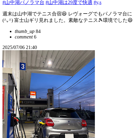
#山中湖パノラマ台
#山中湖は29度で快適
#y,s
週末は山中湖でテニス合宿😆 レヴォーグでもパノラマ台に
(^｡^) 富士山ギリ見れました。素敵なテニス🎾環境でした😄
thumb_up
84
comment
6
2025/07/06 21:40