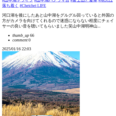
#山中湖ドライブ
#山中湖パノラマ台
#富士山と愛車
#地元は
落ち着く
#Cheichei LIFE
河口湖を後にしたあと山中湖をグルグル回っていると外国の
方がカメラを向けてくれるので迷惑にならない程度にチェイ
サーの良い音を聴いてもらいました笑山中湖明神山...
thumb_up
66
comment
0
2025/01/16 22:03