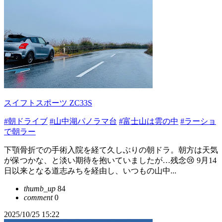
スイフトスポーツ ZC33S
#朝ドライブ
#山中湖パノラマ台
#富士山は雲の中
#ラーショ
で朝ラー
下顎骨折での手術入院を経て久しぶりの朝ドラ。朝方は天気
が保つかな、と淡い期待を抱いていましたが…残念😢 9月14
日以来となる道志みちを経由し、いつもの山中...
thumb_up
84
comment
0
2025/10/25 15:22