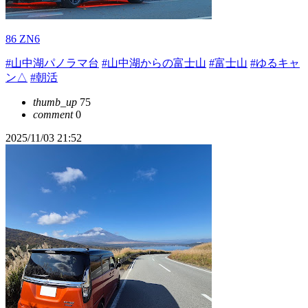
86 ZN6
#山中湖パノラマ台
#山中湖からの富士山
#富士山
#ゆるキャ
ン△
#朝活
thumb_up
75
comment
0
2025/11/03 21:52