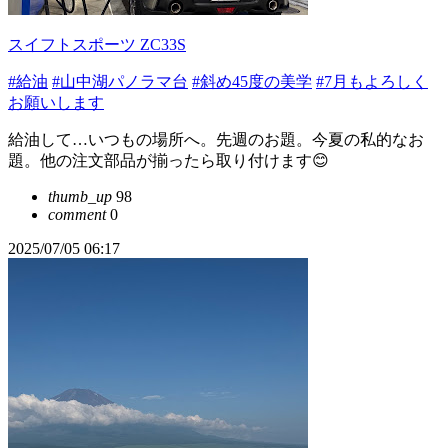
スイフトスポーツ ZC33S
#給油
#山中湖パノラマ台
#斜め45度の美学
#7月もよろしく
お願いします
給油して…いつもの場所へ。先週のお題。今夏の私的なお
題。他の注文部品が揃ったら取り付けます😊
thumb_up
98
comment
0
2025/07/05 06:17