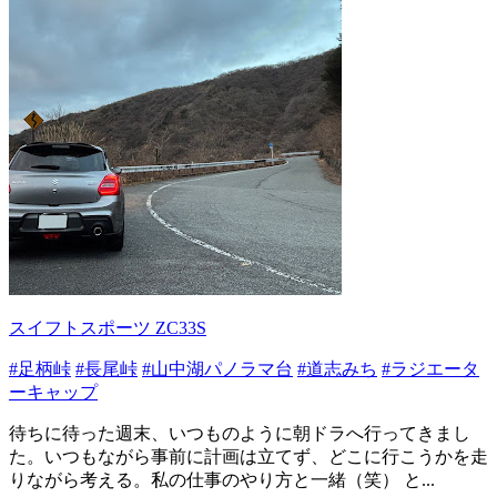
スイフトスポーツ ZC33S
#足柄峠
#長尾峠
#山中湖パノラマ台
#道志みち
#ラジエータ
ーキャップ
待ちに待った週末、いつものように朝ドラへ行ってきまし
た。いつもながら事前に計画は立てず、どこに行こうかを走
りながら考える。私の仕事のやり方と一緒（笑） と...