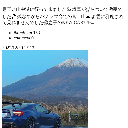
息子と山中湖に行って来ました👍 粉雪がぱらついて激寒で
した🥶 残念ながらパノラマ台での富士山🗻は 雲に邪魔され
て見れませんでした😱息子のNEW CAR✨✨...
thumb_up
153
comment
0
2025/12/26 17:13