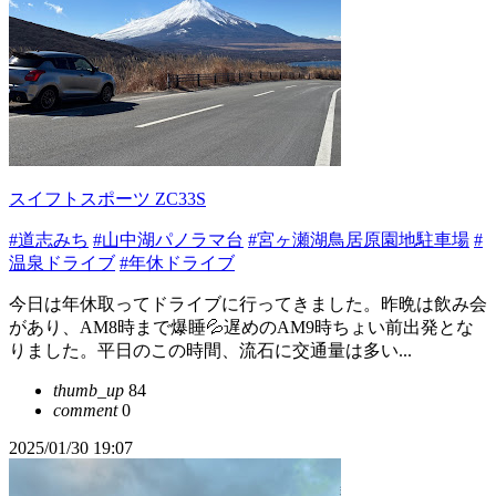
スイフトスポーツ ZC33S
#道志みち
#山中湖パノラマ台
#宮ヶ瀬湖鳥居原園地駐車場
#
温泉ドライブ
#年休ドライブ
今日は年休取ってドライブに行ってきました。昨晩は飲み会
があり、AM8時まで爆睡💦遅めのAM9時ちょい前出発とな
りました。平日のこの時間、流石に交通量は多い...
thumb_up
84
comment
0
2025/01/30 19:07