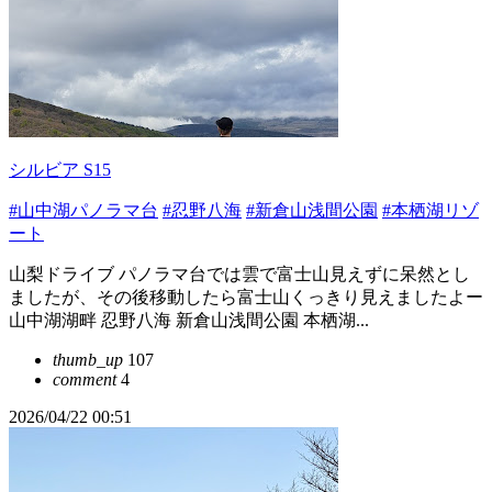
シルビア S15
#山中湖パノラマ台
#忍野八海
#新倉山浅間公園
#本栖湖リゾ
ート
山梨ドライブ パノラマ台では雲で富士山見えずに呆然とし
ましたが、その後移動したら富士山くっきり見えましたよー
山中湖湖畔 忍野八海 新倉山浅間公園 本栖湖...
thumb_up
107
comment
4
2026/04/22 00:51