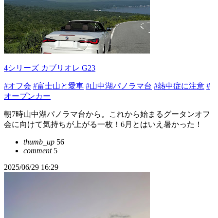
4シリーズ カブリオレ G23
#オフ会
#富士山と愛車
#山中湖パノラマ台
#熱中症に注意
#
オープンカー
朝7時山中湖パノラマ台から。これから始まるグータンオフ
会に向けて気持ちが上がる一枚！6月とはいえ暑かった！
thumb_up
56
comment
5
2025/06/29 16:29