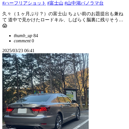
#ハーフリアショット
#富士山
#山中湖パノラマ台
久々（１ヶ月ぶり？）の富士山 ちょい前のお題提出も兼ね
て 道中で見かけたロードキル、しばらく脳裏に残りそう…
😱
thumb_up
84
comment
0
2025/03/23 06:41