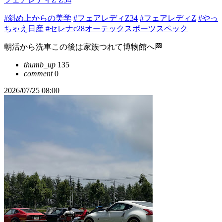
#斜め上からの美学
#フェアレディZ34
#フェアレディZ
#やっ
ちゃえ日産
#セレナc28オーテックスポーツスペック
朝活から洗車この後は家族つれて博物館へ🏁
thumb_up
135
comment
0
2026/07/25 08:00