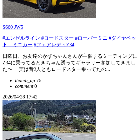
S660 JW5
#エンゼルライン
#ロードスター
#ローバーミニ
#ダイヤペッ
ト ミニカー
#フェアレディZ34
日曜日、お友達のかずちゃんさんが主催するミーティングに
Z34に乗ってるときちゃん誘ってギャラリー参加してきまし
た〜！ 実は昔2人ともロードスター乗ってたの...
thumb_up
76
comment
0
2026/04/28 17:42