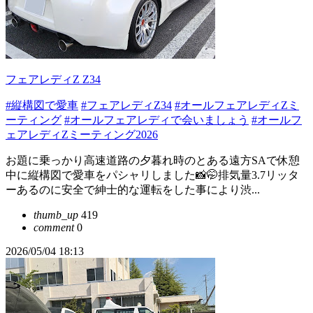
フェアレディZ Z34
#縦構図で愛車
#フェアレディZ34
#オールフェアレディZミ
ーティング
#オールフェアレディで会いましょう
#オールフ
ェアレディZミーティング2026
お題に乗っかり高速道路の夕暮れ時のとある遠方SAで休憩
中に縦構図で愛車をパシャリしました📸🤭排気量3.7リッタ
ーあるのに安全で紳士的な運転をした事により渋...
thumb_up
419
comment
0
2026/05/04 18:13