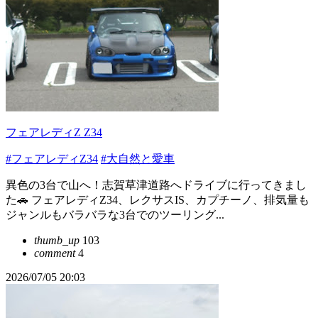
フェアレディZ Z34
#フェアレディZ34
#大自然と愛車
異色の3台で山へ！志賀草津道路へドライブに行ってきまし
た🚗 ​フェアレディZ34、レクサスIS、カプチーノ、排気量も
ジャンルもバラバラな3台でのツーリング...
thumb_up
103
comment
4
2026/07/05 20:03