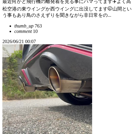
最近何かと飛行機の離発着を見る事にハマってます✈️よく高
松空港の東ウイングか西ウイングに出没してます🤭山間とい
う事もあり鳥のさえずりを聞きながら非日常をの...
thumb_up
763
comment
10
2026/06/21 00:07