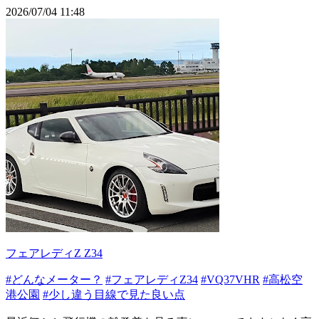
2026/07/04 11:48
フェアレディZ Z34
#どんなメーター？
#フェアレディZ34
#VQ37VHR
#高松空
港公園
#少し違う目線で見た良い点