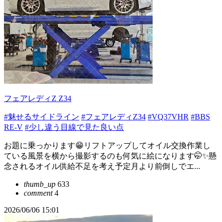
フェアレディZ Z34
#魅せるサイドライン
#フェアレディZ34
#VQ37VHR
#BBS
RE-V
#少し違う目線で見た良い点
お題に乗っかります😁リフトアップしてオイル交換作業し
ている風景を横から撮影するのも何気に絵になります🤭✨懸
念されるオイル供給不足を考え予定月より前倒しでエ...
thumb_up
633
comment
4
2026/06/06 15:01