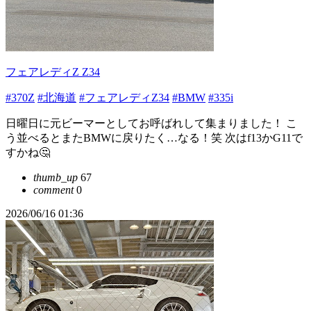
フェアレディZ Z34
#370Z
#北海道
#フェアレディZ34
#BMW
#335i
日曜日に元ビーマーとしてお呼ばれして集まりました！ こ
う並べるとまたBMWに戻りたく…なる！笑 次はf13かG11で
すかね🤔
thumb_up
67
comment
0
2026/06/16 01:36