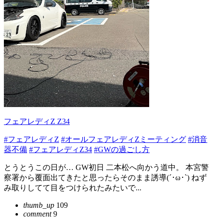
フェアレディZ Z34
#フェアレディZ
#オールフェアレディZミーティング
#消音
器不備
#フェアレディZ34
#GWの過ごし方
とうとうこの日が… GW初日 二本松へ向かう道中。 本宮警
察署から覆面出てきたと思ったらそのまま誘導(´･ω･`) ねず
み取りしてて目をつけられたみたいで...
thumb_up
109
comment
9