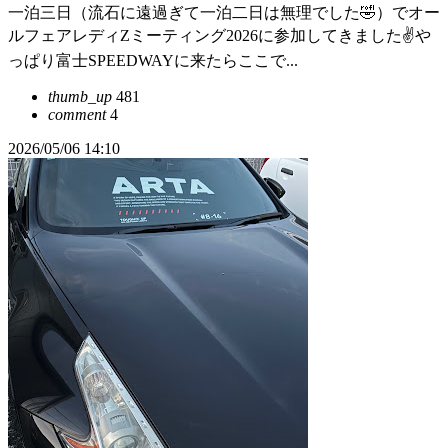
一泊三日（流石に遠過ぎて一泊二日は無理でした🤣）でオー
ルフェアレディZミーティング2026に参加してきました✌️や
っぱり富士SPEEDWAYに来たらここで...
thumb_up
481
comment
4
2026/05/06 14:10