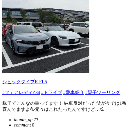
シビックタイプR FL5
#フェアレディZ34
#ドライブ
#愛車紹介
#親子ツーリング
親子でこんなの乗ってます！ 納車反対だった父が今では1番
喜んでますよ💦元々はこれだったんですけど…💦
thumb_up
73
comment
0