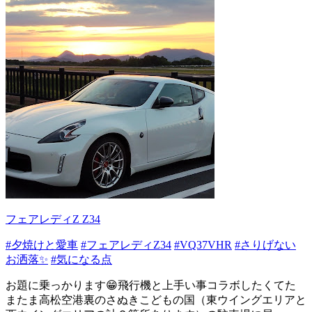
フェアレディZ Z34
#夕焼けと愛車
#フェアレディZ34
#VQ37VHR
#さりげない
お洒落✨
#気になる点
お題に乗っかります😁飛行機と上手い事コラボしたくてた
またま高松空港裏のさぬきこどもの国（東ウイングエリアと