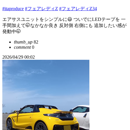
#itaproduce
#フェアレディZ
#フェアレディZ34
エアサスユニットをシンプルに😃 ついでにLEDテープを 一
手間加えて🤭なかなか良き 反対側 右側にも 追加したい感が
発動中🤭
thumb_up
82
comment
0
2026/04/29 00:02