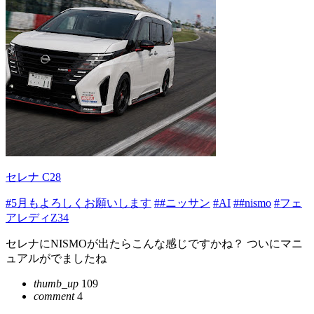
セレナ C28
#5月もよろしくお願いします
##ニッサン
#AI
##nismo
#フェ
アレディZ34
セレナにNISMOが出たらこんな感じですかね？ ついにマニ
ュアルがでましたね
thumb_up
109
comment
4