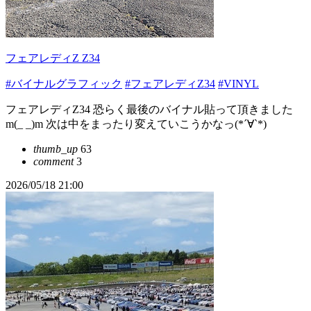
フェアレディZ Z34
#バイナルグラフィック
#フェアレディZ34
#VINYL
フェアレディZ34 恐らく最後のバイナル貼って頂きました
m(_ _)m 次は中をまったり変えていこうかなっ(*´∀`*)
thumb_up
63
comment
3
2026/05/18 21:00