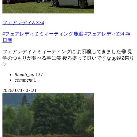
フェアレディZ Z34
#フェアレディＺミィーティング鹿追
#フェアレディZ34
##
日産
フェアレディＺミィーティングに お邪魔してきました😁 見
学のつもりが並べる事に笑 後ろ姿って良いですなぁ😁Z祭り
✨
thumb_up
137
comment
1
2026/07/07 07:21