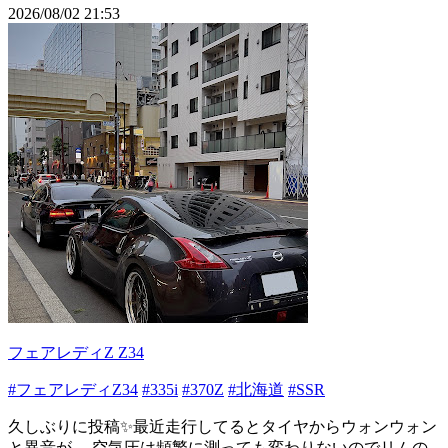
2026/08/02 21:53
フェアレディZ Z34
#フェアレディZ34
#335i
#370Z
#北海道
#SSR
久しぶりに投稿✨️最近走行してるとタイヤからウォンウォン
と異音が… 空気圧は頻繁に測っても変わりないのでリムの