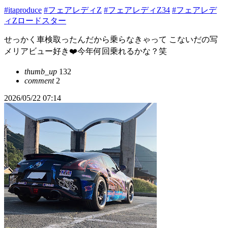
#itaproduce
#フェアレディZ
#フェアレディZ34
#フェアレデ
ィZロードスター
せっかく車検取ったんだから乗らなきゃって こないだの写
メリアビュー好き❤️今年何回乗れるかな？笑
thumb_up
132
comment
2
2026/05/22 07:14