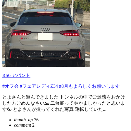
RS6 アバント
#オフ会
#フェアレディZ34
#8月もよろしくお願いします
とよさんと遊んできました トンネルの中でご迷惑をおかけ
した方ごめんなさい🙏 二台揃ってやかましかったと思いま
す💦 とよさんが撮ってくれた写真 運転していた...
thumb_up
76
comment
2