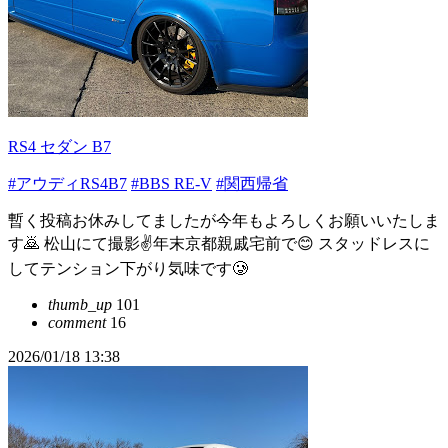
RS4 セダン B7
#アウディRS4B7
#BBS RE-V
#関西帰省
暫く投稿お休みしてましたが今年もよろしくお願いいたしま
す🙇 松山にて撮影✌️年末京都親戚宅前で😊 スタッドレスに
してテンション下がり気味です🥲
thumb_up
101
comment
16
2026/01/18 13:38