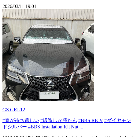
2026/03/11 19:01
GS GRL12
#春が待ち遠しい
#鍛造しか勝たん
#BBS RE-V
#ダイヤモン
ドシルバー
#BBS Installation Kit Nut ...