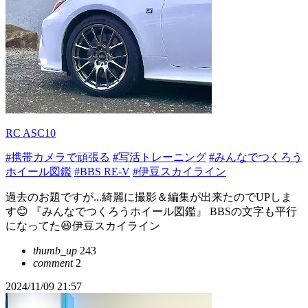
RC ASC10
#携帯カメラで頑張る
#写活トレーニング
#みんなでつくろう
ホイール図鑑
#BBS RE-V
#伊豆スカイライン
過去のお題ですが...綺麗に撮影＆編集が出来たのでUPしま
す😊 『みんなでつくろうホイール図鑑』 BBSの文字も平行
になってた😆伊豆スカイライン
thumb_up
243
comment
2
2024/11/09 21:57