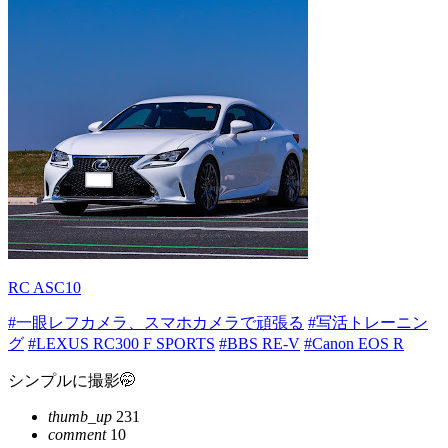
RC ASC10
#一眼レフカメラ、スマホカメラで頑張る
#写活トレーニン
グ
#LEXUS RC300 F SPORTS
#BBS RE-V
#Canon EOS R
シンプルに撮影🤭
thumb_up
231
comment
10