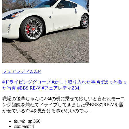
フェアレディZ Z34
#ドライビンググローブ
#新しく取り入れた事
#ぱぱっと撮っ
た写真
#BBS RE-V
#フェアレディZ34
職場の後輩ちゃんにZ34の横に乗せて欲しいと言われモーニ
ング饂飩を兼ねてドライブしてきました🤭BBSのRE-Vを履
かせているZ34を見かける事がないのでち...
thumb_up
366
comment
4