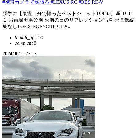
#携帯カメラで頑張る
#LEXUS RC
#BBS RE-V
勝手に【最近自分で撮ったベストショットTOP５】😆 TOP
１ お台場海浜公園 ※雨の日のリフレクション写真 ※画像編
集なしTOP２ PORSCHE CHA...
thumb_up
190
comment
8
2024/06/11 23:13