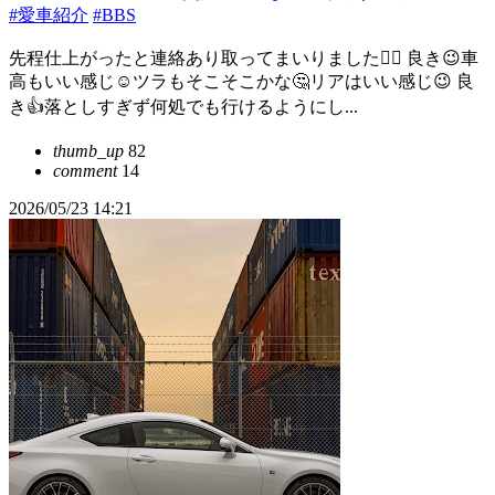
#愛車紹介
#BBS
先程仕上がったと連絡あり取ってまいりました🙆‍♀️ 良き😉車
高もいい感じ☺️ツラもそこそこかな🤔リアはいい感じ😉 良
き👍落としすぎず何処でも行けるようにし...
thumb_up
82
comment
14
2026/05/23 14:21