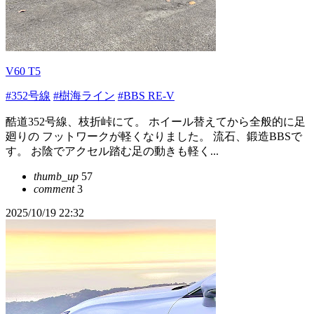
V60 T5
#352号線
#樹海ライン
#BBS RE-V
酷道352号線、枝折峠にて。 ホイール替えてから全般的に足
廻りの フットワークが軽くなりました。 流石、鍛造BBSで
す。 お陰でアクセル踏む足の動きも軽く...
thumb_up
57
comment
3
2025/10/19 22:32