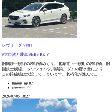
レヴォーグ VNH
#大自然と愛車
#BBS RE-V
旧国鉄士幌線の跨線橋めぐり。北海道上士幌町の跨線橋。旧
国鉄士幌線。 タウシュベツ川橋梁。ダムの貯水量により、
この跨線橋は水没してしまいます。老朽化が進んで...
thumb_up
87
comment
0
2026/07/05 18:27