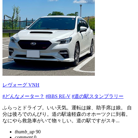
レヴォーグ VNH
#どんなメーター？
#BBS RE-V
#道の駅スタンプラリー
ふらっとドライブ。いい天気。運転は嫁、助手席は娘。 自
分は後ろでのんびり。道の駅遠軽森のオホーツクに到着。
なにやら救急車がいて物々しい。道の駅ですがスキ...
thumb_up
90
comment
0