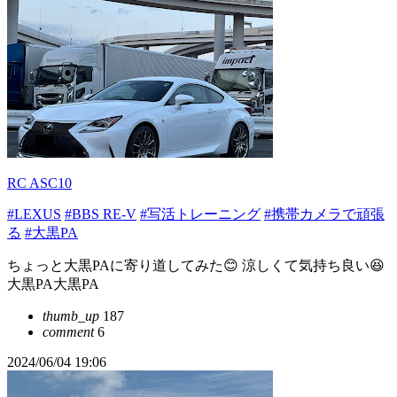
RC ASC10
#LEXUS
#BBS RE-V
#写活トレーニング
#携帯カメラで頑張
る
#大黒PA
ちょっと大黒PAに寄り道してみた😊 涼しくて気持ち良い😆
大黒PA大黒PA
thumb_up
187
comment
6
2024/06/04 19:06