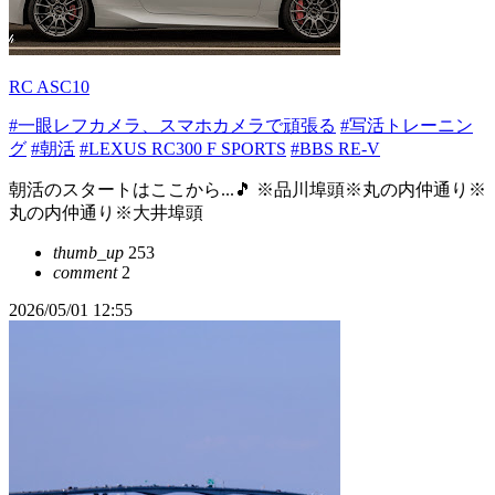
RC ASC10
#一眼レフカメラ、スマホカメラで頑張る
#写活トレーニン
グ
#朝活
#LEXUS RC300 F SPORTS
#BBS RE-V
朝活のスタートはここから...🎵 ※品川埠頭※丸の内仲通り※
丸の内仲通り※大井埠頭
thumb_up
253
comment
2
2026/05/01 12:55