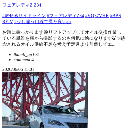
フェアレディZ Z34
#魅せるサイドライン
#フェアレディZ34
#VQ37VHR
#BBS
RE-V
#少し違う目線で見た良い点
お題に乗っかります😁リフトアップしてオイル交換作業し
ている風景を横から撮影するのも何気に絵になります🤭✨懸
念されるオイル供給不足を考え予定月より前倒しでエ...
thumb_up
631
comment
4
2026/06/06 15:01