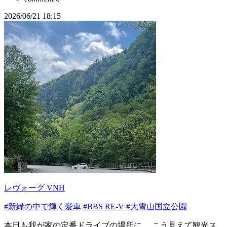
2026/06/21 18:15
レヴォーグ VNH
#新緑の中で輝く愛車
#BBS RE-V
#大雪山国立公園
本日も我が家の定番ドライブの場所に。 こう見えて観光ス