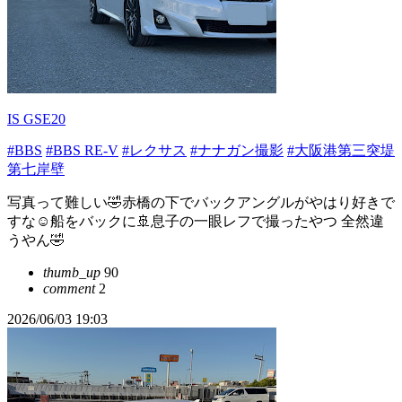
IS GSE20
#BBS
#BBS RE-V
#レクサス
#ナナガン撮影
#大阪港第三突堤
第七岸壁
写真って難しい🤣赤橋の下でバックアングルがやはり好きで
すな☺️船をバックに🚢息子の一眼レフで撮ったやつ 全然違
うやん🤣
thumb_up
90
comment
2
2026/06/03 19:03