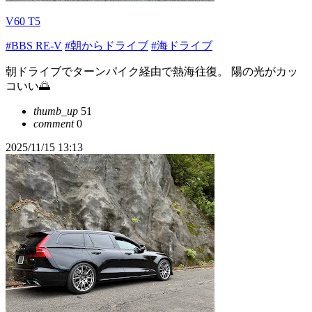
V60 T5
#BBS RE-V
#朝からドライブ
#海ドライブ
朝ドライブでターンパイク経由で熱海往復。 陽の光がカッ
コいい🌅
thumb_up
51
comment
0
2025/11/15 13:13