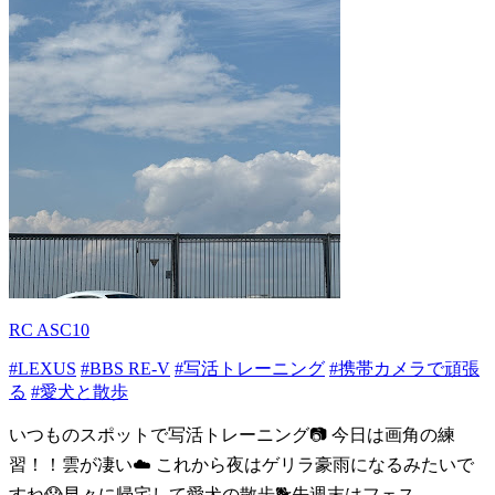
RC ASC10
#LEXUS
#BBS RE-V
#写活トレーニング
#携帯カメラで頑張
る
#愛犬と散歩
いつものスポットで写活トレーニング📷 今日は画角の練
習！！雲が凄い☁️ これから夜はゲリラ豪雨になるみたいで
すね😱早々に帰宅して愛犬の散歩🐕先週末はフェス...