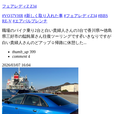
フェアレディZ Z34
#VQ37VHR
#新しく取り入れた事
#フェアレディZ34
#BBS
RE-V
#エアバルブレンチ
職場のバイク乗り2台と白い貴婦人さんの3台で香川県〜徳島
県三好市の饂飩屋さん往復ツーリングです✌️いきなりですが
白い貴婦人さんのどアップ☺️帰路に休憩した...
thumb_up
399
comment
4
2026/03/07 16:04