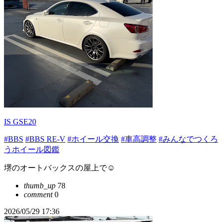
IS GSE20
#BBS
#BBS RE-V
#ホイール交換
#車高調整
#みんなでつくろ
うホイール図鑑
堺のオートバックスの屋上で☺️
thumb_up
78
comment
0
2026/05/29 17:36