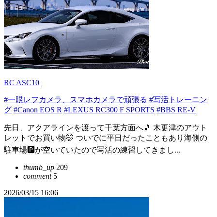
RC ASC10
#一眼レフカメラ、スマホカメラで頑張る
#写活トレーニン
グ
#Canon EOS R
#LEXUS RC300 F SPORTS
#BBS RE-V
先日、アクアラインを渡って千葉方面へ🎵 木更津のアウト
レットでお買い物🤭 ついでに平日だったこともあり海側の
駐車場🅿️が空いていたので写活の練習してきまし...
thumb_up
209
comment
5
2026/03/15 16:06