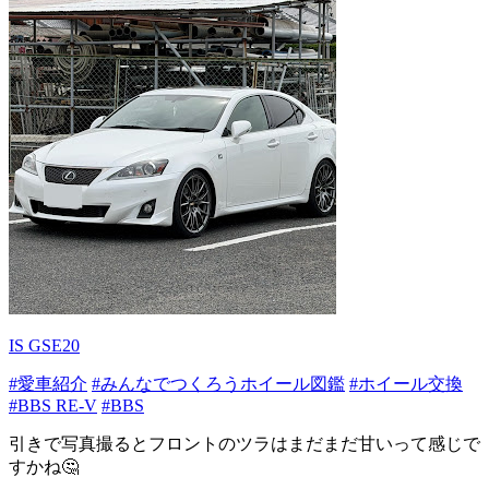
IS GSE20
#愛車紹介
#みんなでつくろうホイール図鑑
#ホイール交換
#BBS RE-V
#BBS
引きで写真撮るとフロントのツラはまだまだ甘いって感じで
すかね🤔