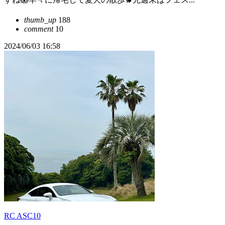
thumb_up
188
comment
10
2024/06/03 16:58
RC ASC10