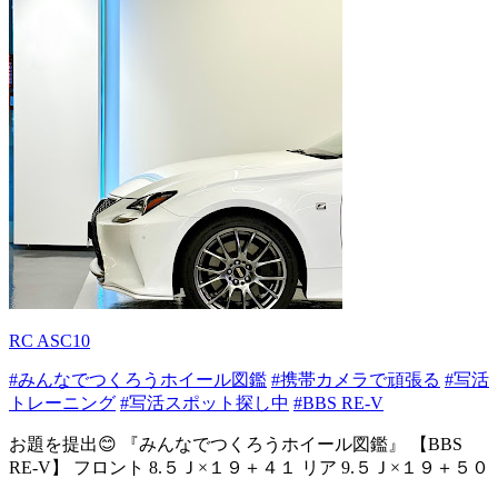
RC ASC10
#みんなでつくろうホイール図鑑
#携帯カメラで頑張る
#写活
トレーニング
#写活スポット探し中
#BBS RE-V
お題を提出😊 『みんなでつくろうホイール図鑑』 【BBS
RE-V】 フロント 8.５Ｊ×１９＋４１ リア 9.５Ｊ×１９＋５０