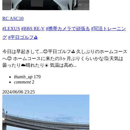
RC ASC10
#LEXUS
#BBS RE-V
#携帯カメラで頑張る
#写活トレーニン
グ
#平日ゴルフ⛳️
今日は早起きして...😊平日ゴルフ⛳️ 久しぶりのホームコース
へ😊 ホームコースに来たの3ヶ月ぶりくらいかな🤔 天気は
曇ったり☁️晴れたり☀️ 気温は高め...
thumb_up
179
comment
2
2024/06/06 23:25