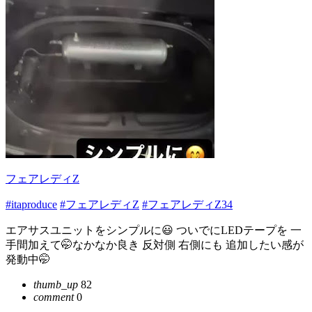
フェアレディZ
#itaproduce
#フェアレディZ
#フェアレディZ34
エアサスユニットをシンプルに😃 ついでにLEDテープを 一
手間加えて🤭なかなか良き 反対側 右側にも 追加したい感が
発動中🤭
thumb_up
82
comment
0