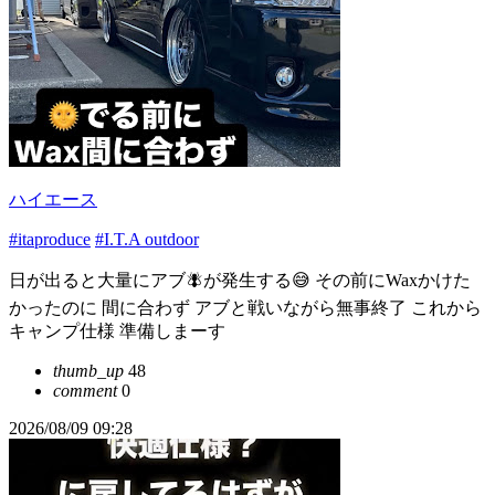
ハイエース
#itaproduce
#I.T.A outdoor
日が出ると大量にアブ🪰が発生する😅 その前にWaxかけた
かったのに 間に合わず アブと戦いながら無事終了 これから
キャンプ仕様 準備しまーす
thumb_up
48
comment
0
2026/08/09 09:28