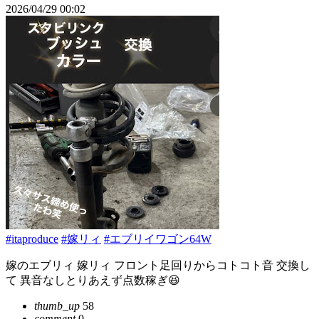
2026/04/29 00:02
#itaproduce
#嫁リィ
#エブリイワゴン64W
嫁のエブリィ 嫁リィ フロント足回りからコトコト音 交換し
て 異音なしとりあえず点数稼ぎ😆
thumb_up
58
comment
0