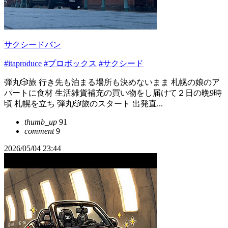
サクシードバン
#itaproduce
#プロボックス
#サクシード
弾丸🎲旅 行き先も泊まる場所も決めないまま 札幌の娘のア
パートに食材 生活雑貨補充の買い物をし届けて２日の晩9時
頃 札幌を立ち 弾丸🎲旅のスタート 出発直...
thumb_up
91
comment
9
2026/05/04 23:44