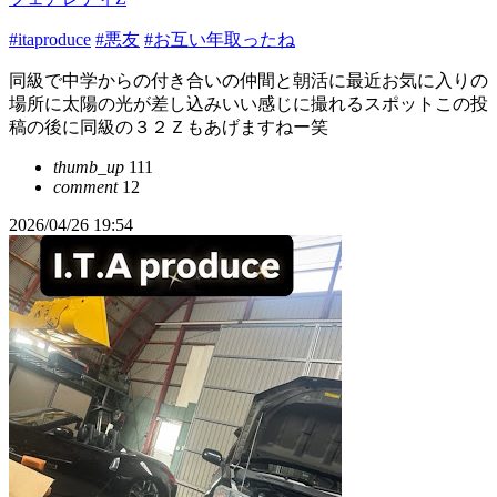
#itaproduce
#悪友
#お互い年取ったね
同級で中学からの付き合いの仲間と朝活に最近お気に入りの
場所に太陽の光が差し込みいい感じに撮れるスポットこの投
稿の後に同級の３２Ｚもあげますねー笑
thumb_up
111
comment
12
2026/04/26 19:54