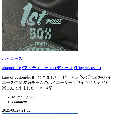
ハイエース
#itaproduce
#アイティエープロデュース
#King of custom
king of custom参加してきました。ピーカン🌞の天気の中ハイ
エース仲間 友好チームのハイエーサーとワイワイガヤガヤ
楽しんで来ました。 BOX部...
thumb_up
88
comment
11
2025/08/27 21:32