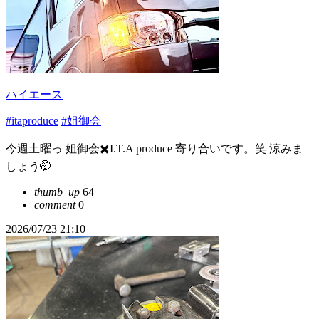
ハイエース
#itaproduce
#姐御会
今週土曜っ 姐御会✖️I.T.A produce 寄り合いです。笑 涼みま
しょう🤭
thumb_up
64
comment
0
2026/07/23 21:10