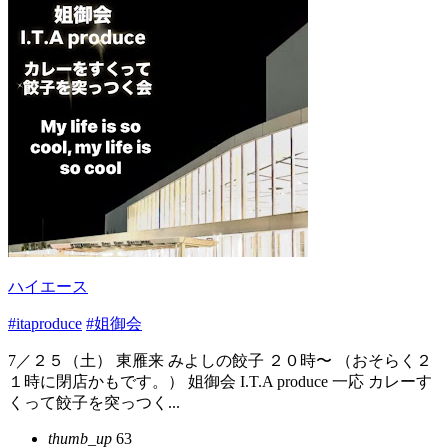
ハイエース
#itaproduce
#姐御会
7／２５（土） 東雁来 みよしの餃子 ２０時〜 （おそらく２
１時に閉店かもです。） 姐御会 I.T.A produce 一応 カレーす
くって餃子を突っつく...
thumb_up
63