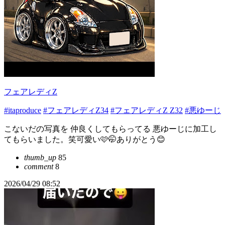
フェアレディZ
#itaproduce
#フェアレディZ34
#フェアレディZ Z32
#悪ゆーじ
こないだの写真を 仲良くしてもらってる 悪ゆーじに加工し
てもらいました。笑可愛い🩷🤭ありがとう😊
thumb_up
85
comment
8
2026/04/29 08:52