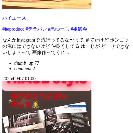
ハイエース
#itaproduce
#テラバン
#悪ゆーじ
#姐御会
なんかInstagramで 流行ってるな〜って 見てたけど ポンコツ
の俺にはできないけど 仲良くしてる ゆーじが どーせできな
いしょ？って 画像作ってくれ...
thumb_up
77
comment
2
2025/09/07 01:00