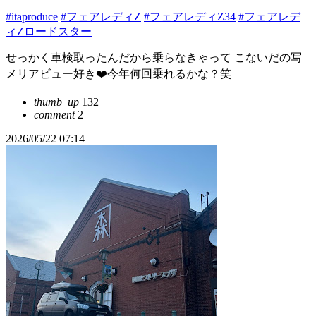
#itaproduce
#フェアレディZ
#フェアレディZ34
#フェアレデ
ィZロードスター
せっかく車検取ったんだから乗らなきゃって こないだの写
メリアビュー好き❤️今年何回乗れるかな？笑
thumb_up
132
comment
2
2026/05/22 07:14