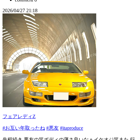
2026/04/27 21:18
フェアレディZ
#お互い年取ったね
#悪友
#itaproduce
先程続き 悪友の笑ボディの薄さ良いなぁイケオジ笑また 行