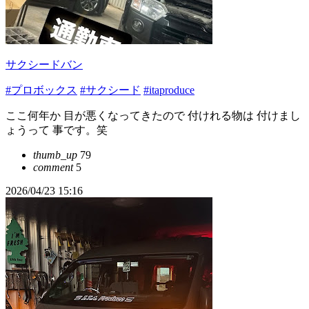
サクシードバン
#プロボックス
#サクシード
#itaproduce
ここ何年か 目が悪くなってきたので 付けれる物は 付けまし
ょうって 事です。笑
thumb_up
79
comment
5
2026/04/23 15:16