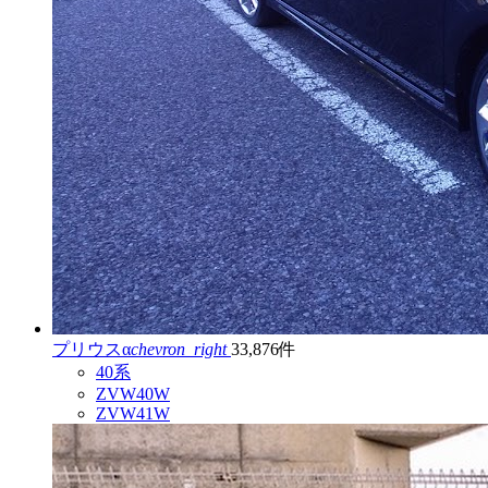
プリウスα
chevron_right
33,876件
40系
ZVW40W
ZVW41W