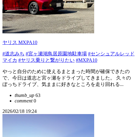
ヤリス MXPA10
#道志みち
#宮ヶ瀬湖鳥居原園地駐車場
#センシュアルレッド
マイカ
#ヤリス乗りと繋がりたい
#MXPA10
やっと自分のために使えるまとまった時間が確保できたの
で、今日は道志と宮ヶ瀬をドライブしてきました。 久々の
ぼっちドライブ、気ままに好きなところを走り回れる...
thumb_up
63
comment
0
2026/02/18 19:24