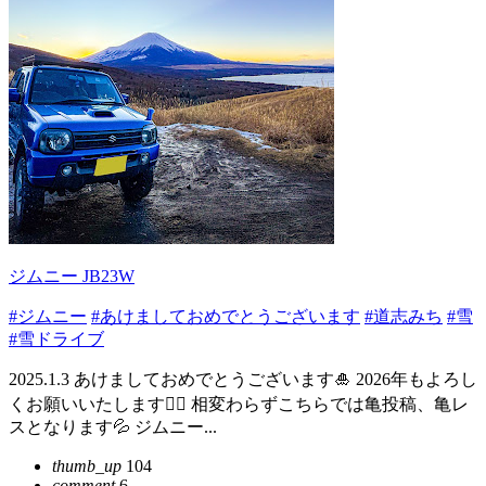
ジムニー JB23W
#ジムニー
#あけましておめでとうございます
#道志みち
#雪
#雪ドライブ
2025.1.3 あけましておめでとうございます🎍 2026年もよろし
くお願いいたします🙇‍♂️ 相変わらずこちらでは亀投稿、亀レ
スとなります💦 ジムニー...
thumb_up
104
comment
6