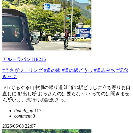
アルトラパン HE21S
#うさぎツーリング
#道の駅
#道の駅どうし
#道志みち
#記念
きっぷ
5/17ぐるぐる山中湖の帰り道🐰⁡ ⁡道の駅どうしに立ち寄り⁡お口
直しに 顔出し🤣⁡ おっさんのは要らな～い ってのは聞きませ
ん👋⁡いま、流行りの記念きっ...
thumb_up
117
comment
0
2026/06/08 22:07