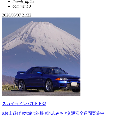
thumb_up
52
comment
0
2026/05/07 21:22
スカイライン GT-R R32
#お山遊び
#水箱
#箱根
#道志みち
#交通安全週間実施中