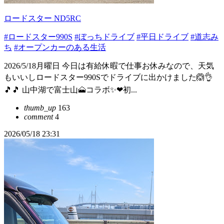
ロードスター ND5RC
#ロードスター990S
#ぼっちドライブ
#平日ドライブ
#道志み
ち
#オープンカーのある生活
2026/5/18月曜日 今日は有給休暇で仕事お休みなので、天気
もいいしロードスター990Sでドライブに出かけました🙆👌
🎵🎵 山中湖で富士山🗻コラボ✨❤初...
thumb_up
163
comment
4
2026/05/18 23:31