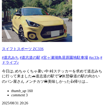
スイフトスポーツ ZC33S
#道志みち
#道志道の駅
#宮ヶ瀬湖鳥居原園地駐車場
#zc33s
#
ドライブ♪
今日は､めちゃくちゃ暑い中 峠ステッカーを求めて道志みち
に行って来ました🚗道志道の駅で🚾休憩😁道の駅の向かい
のパン屋さん メンチカツ🍔美味しかった👍帰りは...
thumb_up
160
comment
3
2025/08/31 20:26