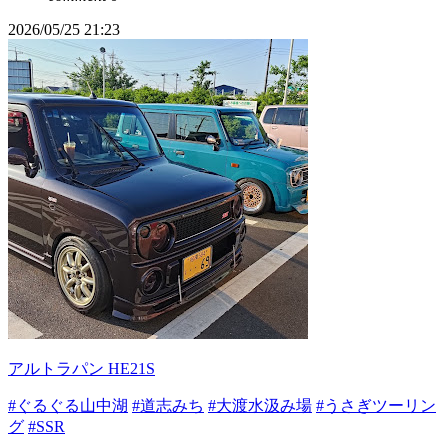
2026/05/25 21:23
アルトラパン HE21S
#ぐるぐる山中湖
#道志みち
#大渡水汲み場
#うさぎツーリン
グ
#SSR