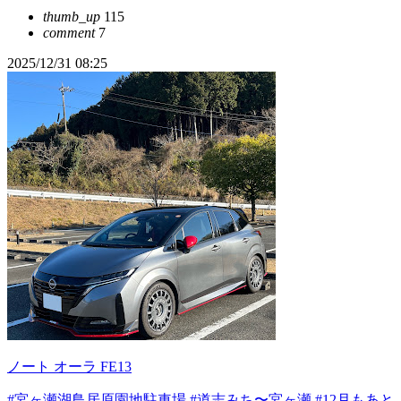
thumb_up
115
comment
7
2025/12/31 08:25
ノート オーラ FE13
#宮ヶ瀬湖鳥居原園地駐車場
#道志みち〜宮ヶ瀬
#12月もあと