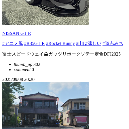
NISSAN GT-R
#アニメ風
#R35GT-R
#Rocket Bunny
#山は涼しい
#道志みち
富士スピードウェイ🗻ガッツリポークソテー定食DFJ2025
thumb_up
302
comment
0
2025/09/08 20:20