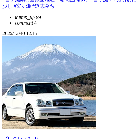
少し
#宮ヶ瀬
#道志みち
thumb_up
99
comment
4
2025/12/30 12:15
プログレ JCG10