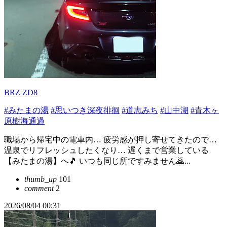
BRZ ZD8
#みたまの湯
#思いつき深夜徘徊
#道志みち
#山中湖
#青木ヶ
原樹海通過
職場から帰宅中の電車内… 疲労感が押し寄せてきたので…
温泉でリフレッシュしたくなり… 遅くまで営業している
【みたまの湯】へ🎵 いつも同じ所ですみません🙇...
thumb_up
101
comment
2
2026/08/04 00:31