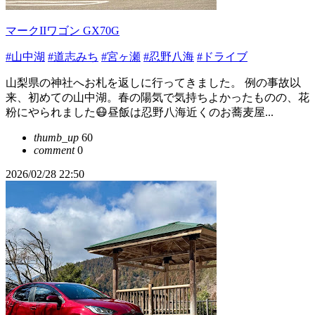
マークIIワゴン GX70G
#山中湖
#道志みち
#宮ヶ瀬
#忍野八海
#ドライブ
山梨県の神社へお札を返しに行ってきました。 例の事故以
来、初めての山中湖。春の陽気で気持ちよかったものの、花
粉にやられました😷昼飯は忍野八海近くのお蕎麦屋...
thumb_up
60
comment
0
2026/02/28 22:50