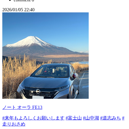
2026/01/05 22:40
ノート オーラ FE13
#来年もよろしくお願いします
#富士山
#山中湖
#道志みち
#
走りおさめ