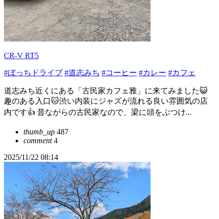
CR-V RT5
#ぼっちドライブ
#道志みち
#コーヒー
#カレー
#カフェ
道志みち近くにある「古民家カフェ雅」に来てみました😺
趣のある入口🐱渋い内装にジャズが流れる良い雰囲気の店
内です👍️ 昔ながらの古民家なので、梁に頭をぶつけ...
thumb_up
487
comment
4
2025/11/22 08:14