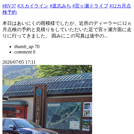
#RV37
#スカイライン
#道志みち
#宮ヶ瀬ドライブ
#12カ月点
検予約
本日はあいにくの雨模様でしたが、近所のディーラーに12ヵ
月点検の予約と見積りをしていただいた足で宮ヶ瀬方面に走
りに行ってきました。 因みにこの写真は途中の...
thumb_up
70
comment
0
2026/07/05 17:11