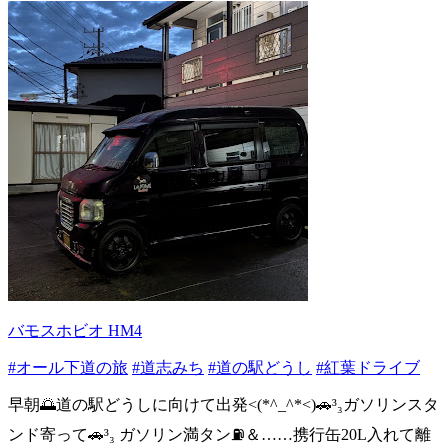
バモスホビオ HM4
#オール下道の旅
#道志みち
#道の駅どうし
#紅葉ドライブ
早朝🌅道の駅どうしに向けて出発<(*^_^*<)🚗³₃ガソリンスタ
ンド寄って🚗³₃ ガソリン満タン⛽️＆……携行缶20L入れて離