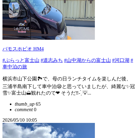
バモスホビオ HM4
#ぷらっと富士山
#道志みち
#山中湖からの富士山
#河口湖
#
車中泊の旅
横浜市山下公園🏞で、母の日ランチタイムを楽しんだ後、
三浦半島南下して車中泊😪と思っていましたが、綺麗な✨冠
雪✨富士山🗻観れたので❤ そうだ‼️- ̗̀ 💡...
thumb_up
65
comment
0
2026/05/10 10:05