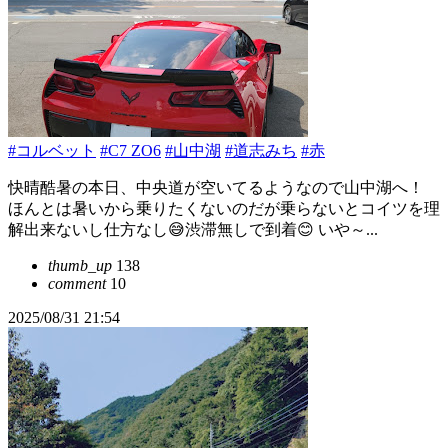
#コルベット
#C7 ZO6
#山中湖
#道志みち
#赤
快晴酷暑の本日、中央道が空いてるようなので山中湖へ！
ほんとは暑いから乗りたくないのだが乗らないとコイツを理
解出来ないし仕方なし😅渋滞無しで到着😊 いや～...
thumb_up
138
comment
10
2025/08/31 21:54