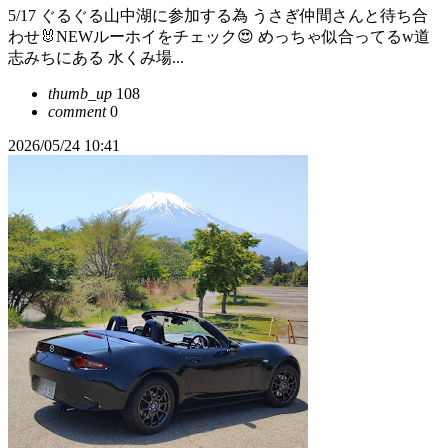
5/17 ぐるぐる山中湖に⁡参加する為 ⁡うさぎ仲間さんと待ち合
わせ🐰NEWルーホイをチェック😍⁡ ⁡めっちゃ似合ってるw⁡⁡道
志みちにある⁡ ⁡水くみ場...
thumb_up
108
comment
0
2026/05/24 10:41