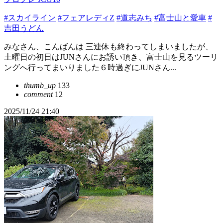
#スカイライン
#フェアレディZ
#道志みち
#富士山と愛車
#
吉田うどん
みなさん、こんばんは 三連休も終わってしまいましたが、
土曜日の初日はJUNさんにお誘い頂き、富士山を見るツーリ
ングへ行ってまいりました６時過ぎにJUNさん...
thumb_up
133
comment
12
2025/11/24 21:40