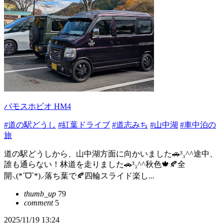
バモスホビオ HM4
#道の駅どうし
#紅葉ドライブ
#道志みち
#山中湖
#車中泊の
旅
道の駅どうしから、山中湖方面に向かいました🚗³₃^^途中、
誰も通らない！林道を走りました🚗³₃^^秋色🍁🍂全
開⸜(*ˊᗜˋ*)⸝落ち葉で🍂四輪スライド楽し...
thumb_up
79
comment
5
2025/11/19 13:24