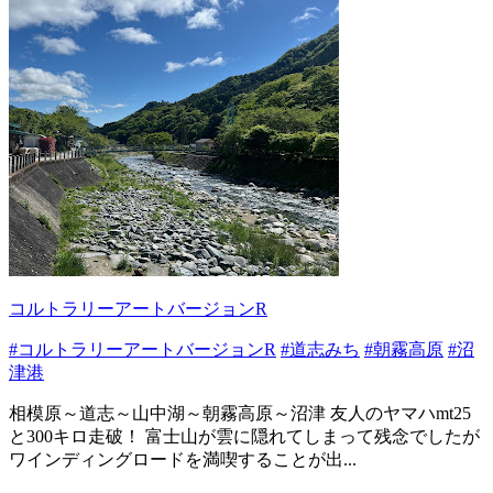
コルトラリーアートバージョンR
#コルトラリーアートバージョンR
#道志みち
#朝霧高原
#沼
津港
相模原～道志～山中湖～朝霧高原～沼津 友人のヤマハmt25
と300キロ走破！ 富士山が雲に隠れてしまって残念でしたが
ワインディングロードを満喫することが出...