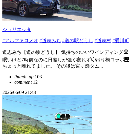
ジュリエッタ
#アルファロメオ
#道志みち
#道の駅どうし
#道志村
#愛川町
道志みち【道の駅どうし】 気持ちのいいワインディング🛣️
眠いけど7時前なのに日差しが強く寝れず🥱吊り橋コラボ🌉
ちょっと離れてました。 その後は宮ヶ瀬ダム...
thumb_up
103
comment
12
2026/06/09 21:43