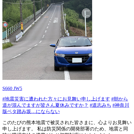
S660 JW5
#地震災害に遭われた方々にお見舞い申し上げます
#朝から
道が混んでますが皆さん夏休みですか？
#道志みち
#神奈川
版ベタ踏み坂…にならない
このたびの熊本地震で被災された皆さまに、心よりお見舞い
申し上げます。 私は防災関係の開発部署のため、地震と同