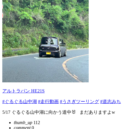
アルトラパン HE21S
#ぐるぐる山中湖
#走行動画
#うさぎツーリング
#道志みち
5/17 ぐるぐる山中湖に向かう道中🐰⁡ ⁡⁡ ⁡ まだありますよw
thumb_up
112
comment
0