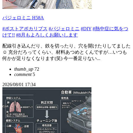
パジェロミニ H58A
#ポストアポカリプス
#パジェロミニ
#DIY
#熱中症に気をつ
けて!!
#8月もよろしくお願いします
配線引き込んだり、鉄を切ったり、穴を開けたりしてました
☺️ 充分だろってくらい、材料あつめとくんですが…いつも
何かが足りなくなります(笑) 今一番足りない...
thumb_up
72
comment
5
2026/08/01 17:34