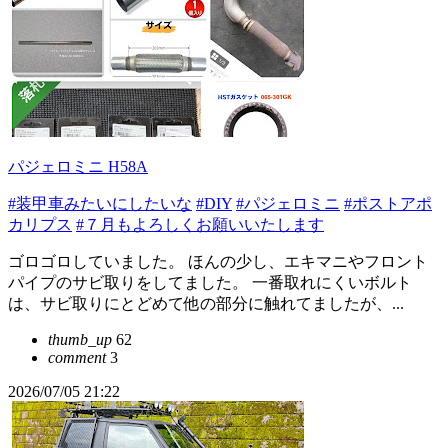
パジェロミニ H58A
#装甲車みたいにしたいな
#DIY
#パジェロミニ
#ポストアポ
カリプス
#７月もよろしくお願いいたします
ゴロゴロしていました。 ほんの少し、エキマニやフロント
パイプのサビ取りをしてました。 一番取れにくいボルト
は、サビ取りにとどめて他の部分に触れてましたが、...
thumb_up
62
comment
3
2026/07/05 21:22