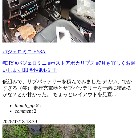
パジェロミニ H58A
#DIY
#パジェロミニ
#ポストアポカリプス
#7月も宜しくお願
いします🙇‍♂️
#小柳ルミ子
仮組みで、サブバッテリーを積んでみました デカい、でか
すぎる（笑） 走行充電器とサブバッテリーを一緒に積める
かな？とか甘かった。 ちょっとレイアウトを見直...
thumb_up
65
comment
2
2026/07/18 18:39