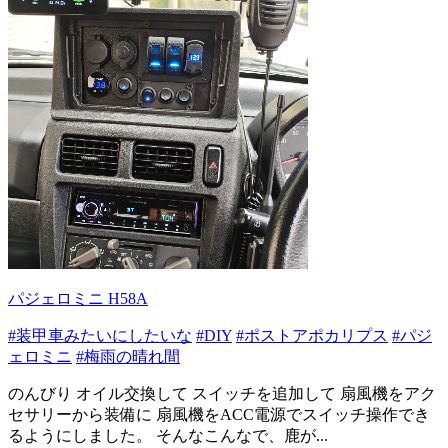
パジェロミニ H58A
#装甲車みたいにしたいな
#DIY
#ポストアポカリプス
#パジ
ェロミニ
#梅雨の晴れ間
のんびり オイル交換して スイッチを追加して 扇風機をアク
セサリーから装備に 扇風機をACC電源でスイッチ操作でき
るようにしました。 そんなこんなで、鹿が...