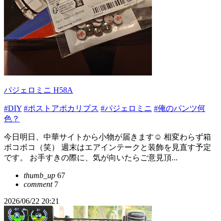
パジェロミニ H58A
#DIY
#ポストアポカリプス
#パジェロミニ
#俺のパンツ何
色？
今日明日、中華サイトから小物が届きます☺️ 相変わらず箱
ボコボコ（笑） 週末はエアインテークと装飾を見直す予定
です。 お手すきの際に、気が向いたらご意見頂...
thumb_up
67
comment
7
2026/06/22 20:21