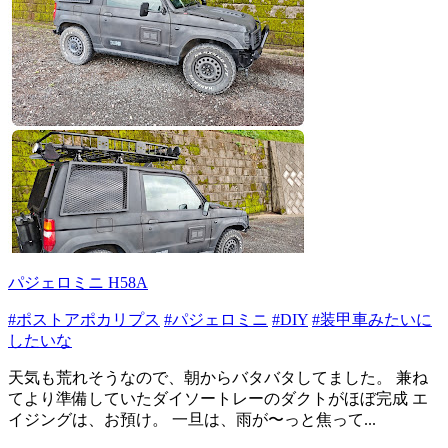
パジェロミニ H58A
#ポストアポカリプス
#パジェロミニ
#DIY
#装甲車みたいに
したいな
天気も荒れそうなので、朝からバタバタしてました。 兼ね
てより準備していたダイソートレーのダクトがほぼ完成 エ
イジングは、お預け。 一旦は、雨が〜っと焦って...