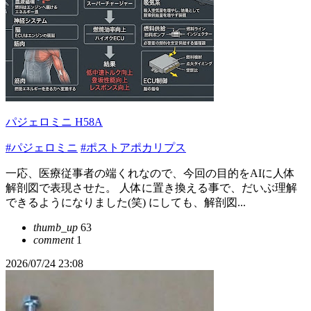
パジェロミニ H58A
#パジェロミニ
#ポストアポカリプス
一応、医療従事者の端くれなので、今回の目的をAIに人体
解剖図で表現させた。 人体に置き換える事で、だいぶ理解
できるようになりました(笑) にしても、解剖図...
thumb_up
63
comment
1
2026/07/24 23:08