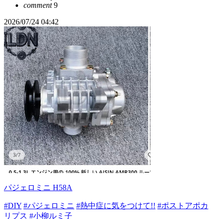
comment
9
2026/07/24 04:42
パジェロミニ H58A
#DIY
#パジェロミニ
#熱中症に気をつけて!!
#ポストアポカ
リプス
#小柳ルミ子