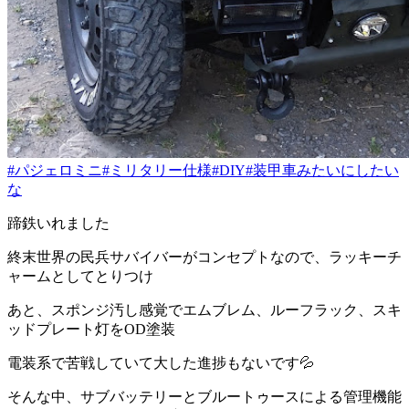
#パジェロミニ
#ミリタリー仕様
#DIY
#装甲車みたいにしたい
な
蹄鉄いれました
終末世界の民兵サバイバーがコンセプトなので、ラッキーチ
ャームとしてとりつけ
あと、スポンジ汚し感覚でエムブレム、ルーフラック、スキ
ッドプレート灯をOD塗装
電装系で苦戦していて大した進捗もないです💦
そんな中、サブバッテリーとブルートゥースによる管理機能