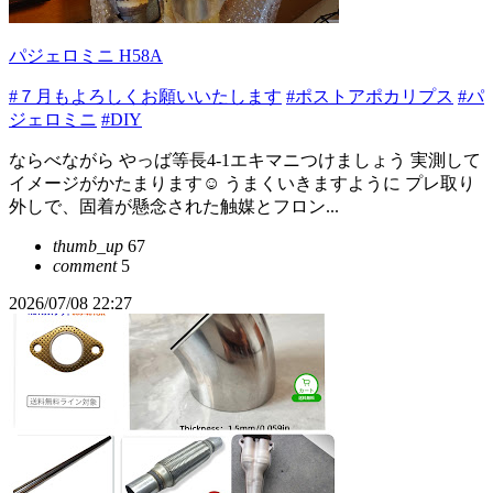
パジェロミニ H58A
#７月もよろしくお願いいたします
#ポストアポカリプス
#パ
ジェロミニ
#DIY
ならべながら やっば等長4-1エキマニつけましょう 実測して
イメージがかたまります☺️ うまくいきますように プレ取り
外しで、固着が懸念された触媒とフロン...
thumb_up
67
comment
5
2026/07/08 22:27