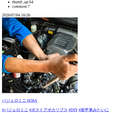
thumb_up
64
comment
7
2026/07/04 16:26
パジェロミニ H58A
#パジェロミニ
#ポストアポカリプス
#DIY
#装甲車みたいに