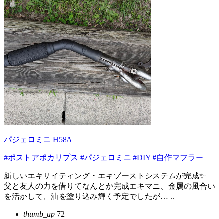
パジェロミニ H58A
#ポストアポカリプス
#パジェロミニ
#DIY
#自作マフラー
新しいエキサイティング・エキゾーストシステムが完成✨️
父と友人の力を借りてなんとか完成エキマニ、金属の風合い
を活かして、油を塗り込み輝く予定でしたが… ...
thumb_up
72