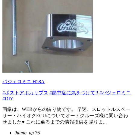
パジェロミニ H58A
#ポストアポカリプス
#熱中症に気をつけて!!
#パジェロミニ
#DIY
画像は、WEBからの借り物です。 早速、スロットルスペー
サー・ハイオクECUについてオートクルーズ様に問い合わ
せました♥ これに至るまでの情報提供を賜りま...
thumb_up
76