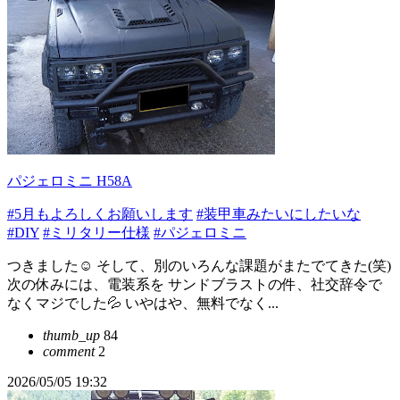
パジェロミニ H58A
#5月もよろしくお願いします
#装甲車みたいにしたいな
#DIY
#ミリタリー仕様
#パジェロミニ
つきました☺️ そして、別のいろんな課題がまたでてきた(笑)
次の休みには、電装系を サンドブラストの件、社交辞令で
なくマジでした💦 いやはや、無料でなく...
thumb_up
84
comment
2
2026/05/05 19:32