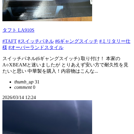
タフト LA910S
#TAFT
#スイッチパネル
#6ギャングスイッチ
#ミリタリー仕
様
#オーバーランドスタイル
スイッチパネル(6ギャングスイッチ) 取り付け！ 本家の
A○XBEAMと迷いましたが とりあえず安い方で耐久性を見
たいと思い 中華製を購入！内容物はこんな...
thumb_up
31
comment
0
2026/03/14 12:24