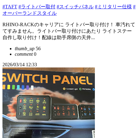
#TAFT
#ライトバー取付
#スイッチパネル
#ミリタリー仕様
#
オーバーランドスタイル
RHINO-RACKのキャリアに ライトバー取り付け！ 車汚れて
てすみません。ライトバー取り付けにあたり ライトステー
自作し取り付け！配線は助手席側の天井...
thumb_up
56
comment
0
2026/03/14 12:33