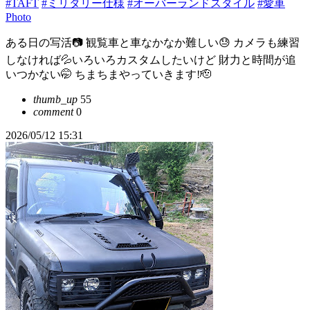
#TAFT
#ミリタリー仕様
#オーバーランドスタイル
#愛車
Photo
ある日の写活📷 観覧車と車なかなか難しい😓 カメラも練習
しなければ💦いろいろカスタムしたいけど 財力と時間が追
いつかない🤭 ちまちまやっていきます!🫡
thumb_up
55
comment
0
2026/05/12 15:31