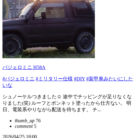
パジェロミニ H58A
#パジェロミニ
#ミリタリー仕様
#DIY
#装甲車みたいにした
いな
シュノーケルつきました☺️ 途中でチッピングが足りなくな
りました(笑) ルーフとボンネット塗ったから仕方ない。 明
日、電装系やりながら配送を待ちます。 チ...
thumb_up
76
comment
5
2026/04/25 18:00