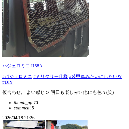
パジェロミニ H58A
#パジェロミニ
#ミリタリー仕様
#装甲車みたいにしたいな
#DIY
仮合わせ。 よい感じ☺️ 明日も楽しみ✨️ 他にも色々(笑)
thumb_up
70
comment
5
2026/04/18 21:26