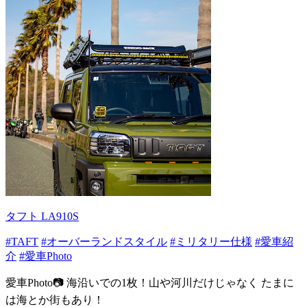
タフト LA910S
#TAFT
#オーバーランドスタイル
#ミリタリー仕様
#愛車紹
介
#愛車Photo
愛車Photo📷 海沿いでの1枚！山や河川だけじゃなく たまに
は海とか街もあり！