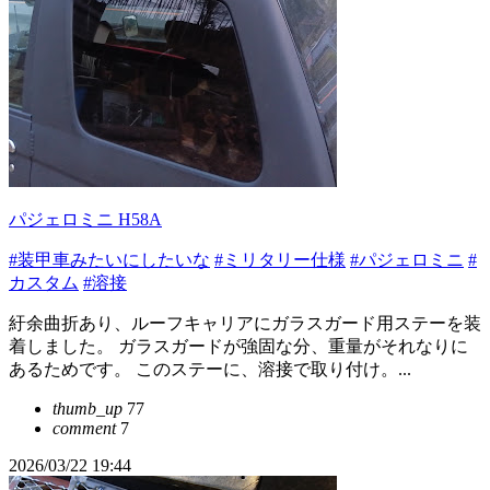
パジェロミニ H58A
#装甲車みたいにしたいな
#ミリタリー仕様
#パジェロミニ
#
カスタム
#溶接
紆余曲折あり、ルーフキャリアにガラスガード用ステーを装
着しました。 ガラスガードが強固な分、重量がそれなりに
あるためです。 このステーに、溶接で取り付け。...
thumb_up
77
comment
7
2026/03/22 19:44