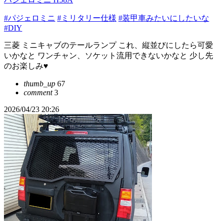
#パジェロミニ
#ミリタリー仕様
#装甲車みたいにしたいな
#DIY
三菱 ミニキャブのテールランプ これ、縦並びにしたら可愛
いかなと ワンチャン、ソケット流用できないかなと 少し先
のお楽しみ♥
thumb_up
67
comment
3
2026/04/23 20:26