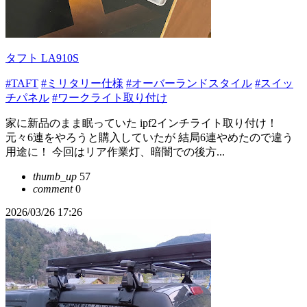
タフト LA910S
#TAFT
#ミリタリー仕様
#オーバーランドスタイル
#スイッ
チパネル
#ワークライト取り付け
家に新品のまま眠っていた ipf2インチライト取り付け！
元々6連をやろうと購入していたが 結局6連やめたので違う
用途に！ 今回はリア作業灯、暗闇での後方...
thumb_up
57
comment
0
2026/03/26 17:26