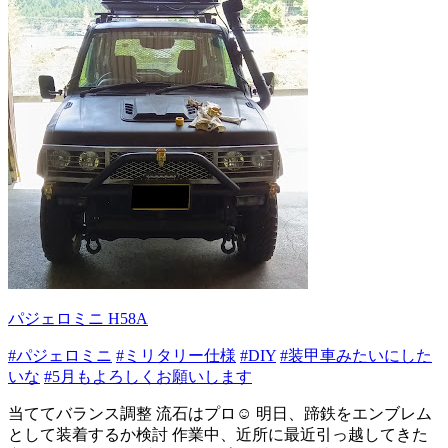
パジェロミニ H58A
#パジェロミニ
#ミリタリー仕様
#DIY
#装甲車みたいにした
いな
#5月もよろしくお願いします
当ててバランス調整 流石はプロ☺️ 明日、蹄鉄をエンブレム
として装着するか検討 作業中、近所に最近引っ越してきた