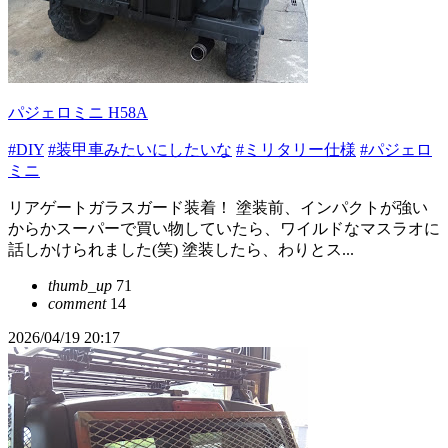
パジェロミニ H58A
#DIY
#装甲車みたいにしたいな
#ミリタリー仕様
#パジェロ
ミニ
リアゲートガラスガード装着！ 塗装前、インパクトが強い
からかスーパーで買い物していたら、ワイルドなマスラオに
話しかけられました(笑) 塗装したら、わりとス...
thumb_up
71
comment
14
2026/04/19 20:17