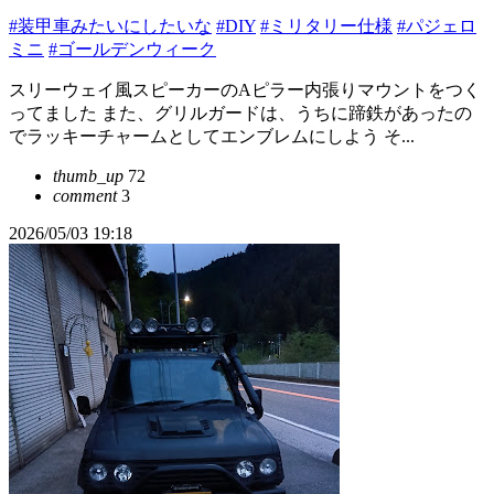
#装甲車みたいにしたいな
#DIY
#ミリタリー仕様
#パジェロ
ミニ
#ゴールデンウィーク
スリーウェイ風スピーカーのAピラー内張りマウントをつく
ってました また、グリルガードは、うちに蹄鉄があったの
でラッキーチャームとしてエンブレムにしよう そ...
thumb_up
72
comment
3
2026/05/03 19:18