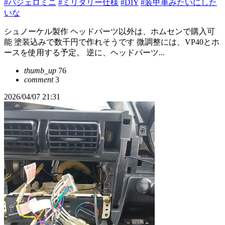
#パジェロミニ
#ミリタリー仕様
#DIY
#装甲車みたいにした
いな
シュノーケル製作 ヘッドパーツ以外は、ホムセンで購入可
能 塗装込みで数千円で作れそうです 微調整には、VP40とホ
ースを使用する予定。 逆に、ヘッドパーツ...
thumb_up
76
comment
3
2026/04/07 21:31