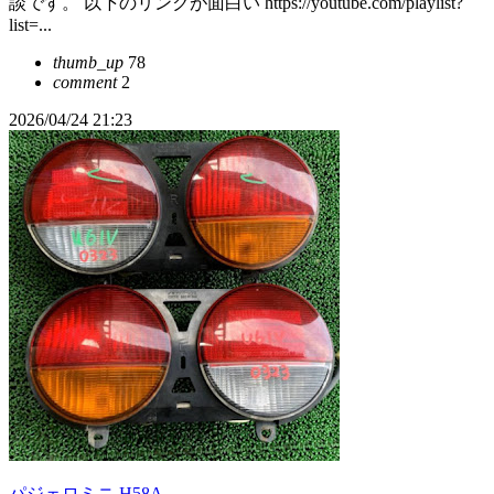
談です。 以下のリンクが面白い https://youtube.com/playlist?
list=...
thumb_up
78
comment
2
2026/04/24 21:23
パジェロミニ H58A