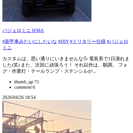
パジェロミニ H58A
#装甲車みたいにしたいな
#DIY
#ミリタリー仕様
#パジェロ
ミニ
カスタムは、思い通りにいきませんな💦 電装系で1日潰れま
した(笑) また、次回に頑張ろう！ それ以外は、順調。 フォ
グ・作業灯・テールランプ・ステンシルが...
thumb_up
71
comment
6
2026/04/26 18:54