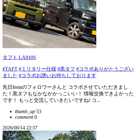
タフト LA910S
#TAFT
#ミリタリー仕様
#黒タフ
#コラボありがとうござい
ました
#コラボお誘いお待ちしております
先日Instaのフォロワーさんと コラボさせていただきまし
た！黒タフもなかなかかっこいい！ 情報交換できよかった
です！ もっと交流していきたいですね! コ...
thumb_up
53
comment
0
2026/06/14 22:37