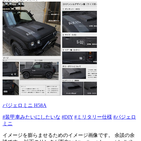
パジェロミニ H58A
#装甲車みたいにしたいな
#DIY
#ミリタリー仕様
#パジェロ
ミニ
イメージを膨らませるためのイメージ画像です。 余談の余