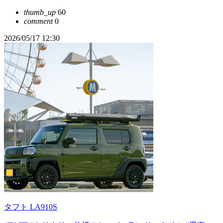
thumb_up
60
comment
0
2026/05/17 12:30
タフト LA910S