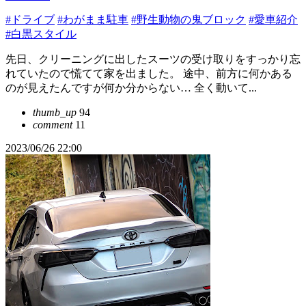
#ドライブ
#わがまま駐車
#野生動物の鬼ブロック
#愛車紹介
#白黒スタイル
先日、クリーニングに出したスーツの受け取りをすっかり忘
れていたので慌てて家を出ました。 途中、前方に何かある
のが見えたんですが何か分からない… 全く動いて...
thumb_up
94
comment
11
2023/06/26 22:00