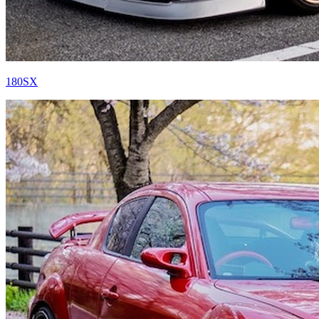
180SX