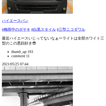
ハイエースバン
#梅雨中のボヤキ
#白黒スタイル
#三型ニコダワル
最近ハイエースいじってないなぁーライトは全部ホワイト三
型のこの悪顔好き😎
thumb_up
193
comment
11
2021/05/25 07:44