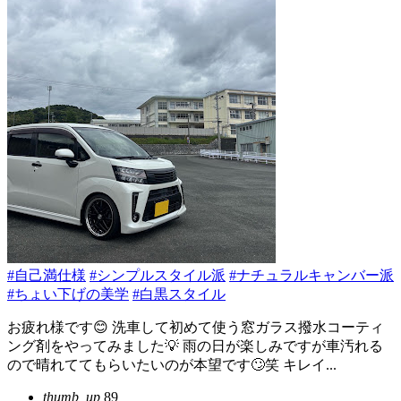
#自己満仕様
#シンプルスタイル派
#ナチュラルキャンバー派
#ちょい下げの美学
#白黒スタイル
お疲れ様です😊 洗車して初めて使う窓ガラス撥水コーティ
ング剤をやってみました💡 雨の日が楽しみですが車汚れる
ので晴れててもらいたいのが本望です🙄笑 キレイ...
thumb_up
89