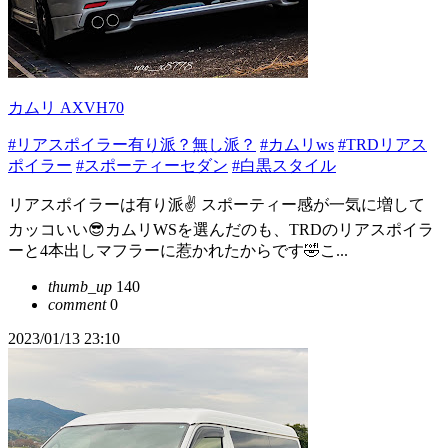
カムリ AXVH70
#リアスポイラー有り派？無し派？
#カムリws
#TRDリアス
ポイラー
#スポーティーセダン
#白黒スタイル
リアスポイラーは有り派✌️ スポーティー感が一気に増して
カッコいい😎カムリWSを選んだのも、TRDのリアスポイラ
ーと4本出しマフラーに惹かれたからです🤣こ...
thumb_up
140
comment
0
2023/01/13 23:10