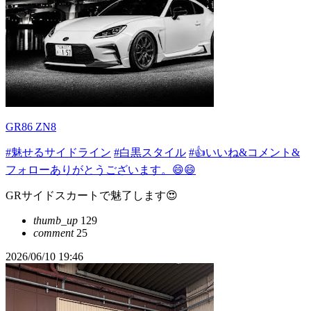
GR86 ZN8
#魅せるサイドライン
#白黒スタイル
#👍️いいね&コメント&
フォローありがとうございます。😄😄
GRサイドスカートで魅了します😍
thumb_up
129
comment
25
2026/06/10 19:46