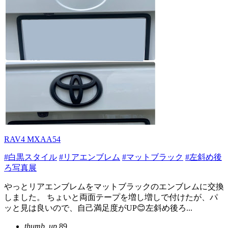
RAV4 MXAA54
#白黒スタイル
#リアエンブレム
#マットブラック
#左斜め後
ろ写真展
やっとリアエンブレムをマットブラックのエンブレムに交換
しました。 ちょいと両面テープを増し増しで付けたが、パ
ッと見は良いので、自己満足度がUP😊左斜め後ろ...
thumb_up
89