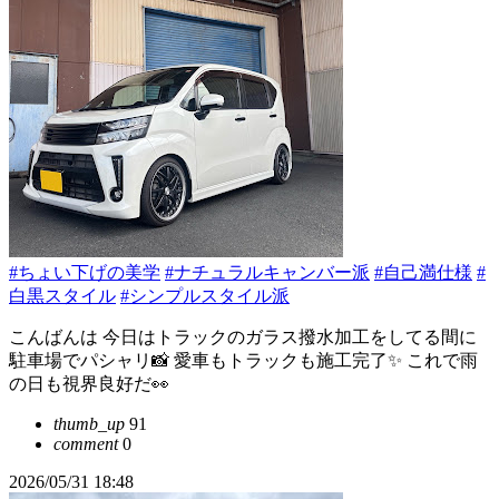
#ちょい下げの美学
#ナチュラルキャンバー派
#自己満仕様
#
白黒スタイル
#シンプルスタイル派
こんばんは 今日はトラックのガラス撥水加工をしてる間に
駐車場でパシャリ📸 愛車もトラックも施工完了✨ これで雨
の日も視界良好だ👀
thumb_up
91
comment
0
2026/05/31 18:48