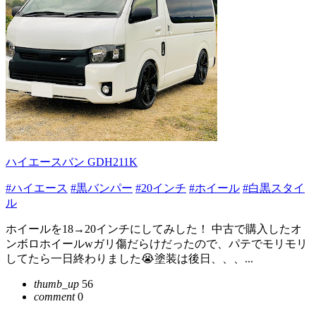
ハイエースバン GDH211K
#ハイエース
#黒バンパー
#20インチ
#ホイール
#白黒スタイ
ル
ホイールを18→20インチにしてみした！ 中古で購入したオ
ンボロホイールwガリ傷だらけだったので、パテでモリモリ
してたら一日終わりました😭塗装は後日、、、...
thumb_up
56
comment
0