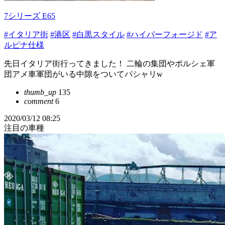
7シリーズ E65
#イタリア街
#港区
#白黒スタイル
#ハイパーフォージド
#ア
ルピナ仕様
先日イタリア街行ってきました！ 二輪の集団やポルシェ軍
団アメ車軍団がいる中隙をついてパシャリw
thumb_up
135
comment
6
2020/03/12 08:25
注目の車種