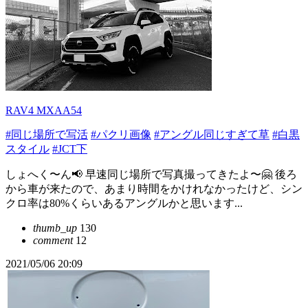
RAV4 MXAA54
#同じ場所で写活
#パクリ画像
#アングル同じすぎて草
#白黒
スタイル
#JCT下
しょへく〜ん📢 早速同じ場所で写真撮ってきたよ〜🤗 後ろ
から車が来たので、あまり時間をかけれなかったけど、シン
クロ率は80%くらいあるアングルかと思います...
thumb_up
130
comment
12
2021/05/06 20:09