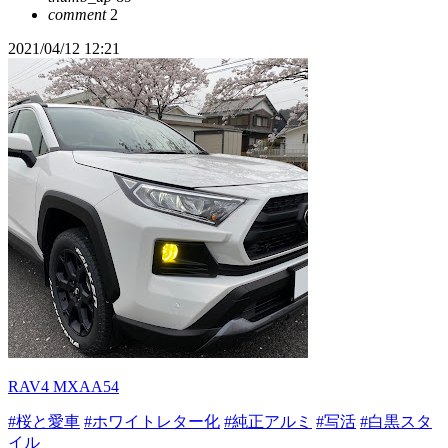
comment
2
2021/04/12 12:21
RAV4 MXAA54
#桜と愛車
#ホワイトレター化
#純正アルミ
#写活
#白黒スタ
イル