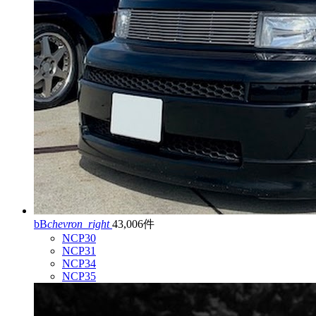
bB
chevron_right
43,006件
NCP30
NCP31
NCP34
NCP35