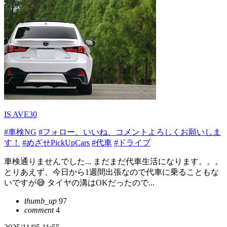
IS AVE30
#車検NG
#フォロー、いいね、コメントよろしくお願いしま
す！
#めざせPickUpCars
#代車
#ドライブ
車検通りませんでした... まだまだ代車生活になります。。。
とりあえず、今日から1週間出張なので代車に乗ることもな
いですが😅 タイヤの溝はOKだったので...
thumb_up
97
comment
4