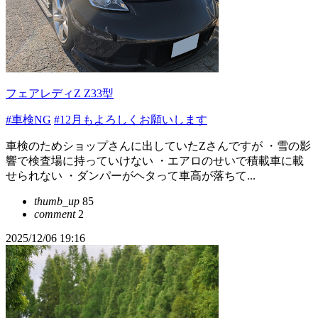
フェアレディZ Z33型
#車検NG
#12月もよろしくお願いします
車検のためショップさんに出していたZさんですが ・雪の影
響で検査場に持っていけない ・エアロのせいで積載車に載
せられない ・ダンパーがヘタって車高が落ちて...
thumb_up
85
comment
2
2025/12/06 19:16