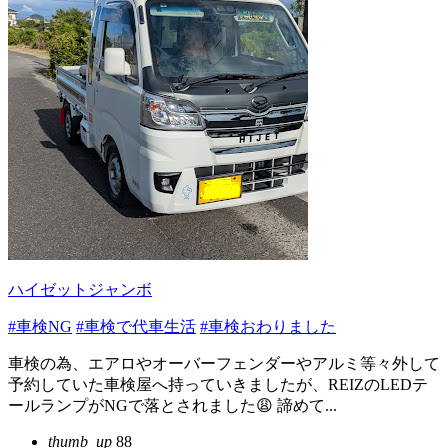
ハイゼットジャンボ
#車検NG
#車検で代車生活
#車検おわりました
車検の為、エアロやオーバーフェンダーやアルミ等々外して
予約していた車検屋へ持っていきましたが、REIZのLEDテ
ールランプがNGで落とされました😩 諦めて...
thumb_up
88