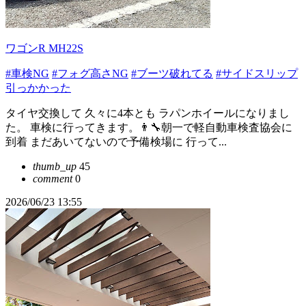
ワゴンR MH22S
#車検NG
#フォグ高さNG
#ブーツ破れてる
#サイドスリップ
引っかかった
タイヤ交換して 久々に4本とも ラパンホイールになりまし
た。 車検に行ってきます。👨‍🔧朝一で軽自動車検査協会に
到着 まだあいてないので予備検場に 行って...
thumb_up
45
comment
0
2026/06/23 13:55