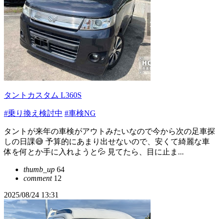
タントカスタム L360S
#乗り換え検討中
#車検NG
タントが来年の車検がアウトみたいなので今から次の足車探
しの日課😅 予算的にあまり出せないので、安くて綺麗な車
体を何とか手に入れようと💦 見てたら、目に止ま...
thumb_up
64
comment
12
2025/08/24 13:31