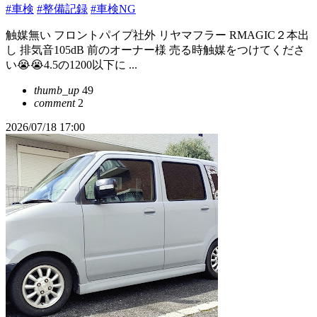
#車検
#整備記録
#車検NG
触媒無い フロントパイプ社外 リヤマフラー RMAGIC２本出
し 排気音105dB 前のオーナー様 売る時触媒をつけてくださ
い😭😭4.5の1200以下に ...
thumb_up
49
comment
2
2026/07/18 17:00