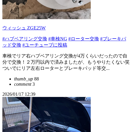
ウィッシュ ZGE25W
#ハブベアリング交換
#車検NG
#ローター交換
#ブレーキパ
ッド交換
#ユーチューブに投稿
車検でリア右ハブベアリング交換が4万くらいだったので自
分で交換！２万円以内で済みましたが、もうやりたくない笑
ついでにリア左右ローターとブレーキパッド等交...
thumb_up
88
comment
3
2026/01/17 12:39