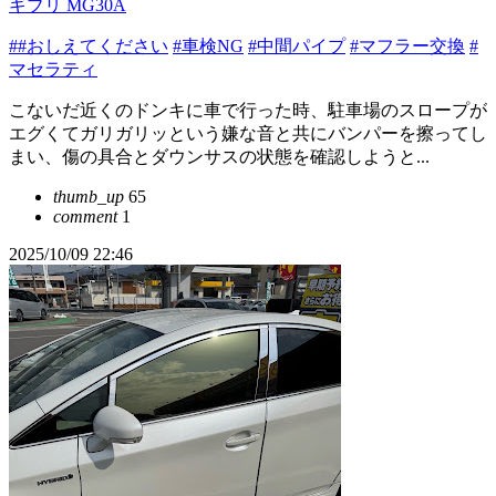
ギブリ MG30A
##おしえてください
#車検NG
#中間パイプ
#マフラー交換
#
マセラティ
こないだ近くのドンキに車で行った時、駐車場のスロープが
エグくてガリガリッという嫌な音と共にバンパーを擦ってし
まい、傷の具合とダウンサスの状態を確認しようと...
thumb_up
65
comment
1
2025/10/09 22:46