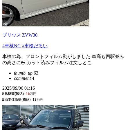
プリウス ZVW30
#車検NG
#車検だるい
車検の為、フロントフィルム剥がしました 車高も四駆並み
の高さに🤣 カット済みフィルム注文しとこ
thumb_up
63
comment
4
2025/09/06 01:16