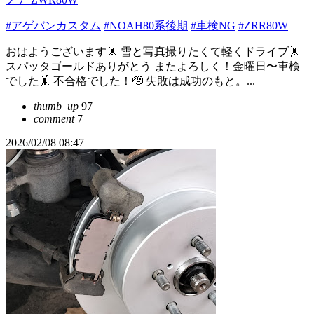
#アゲバンカスタム
#NOAH80系後期
#車検NG
#ZRR80W
おはようございます🤸 雪と写真撮りたくて軽くドライブ🤸
スパッタゴールドありがとう またよろしく！金曜日〜車検
でした🤸 不合格でした！🫡 失敗は成功のもと。...
thumb_up
97
comment
7
2026/02/08 08:47