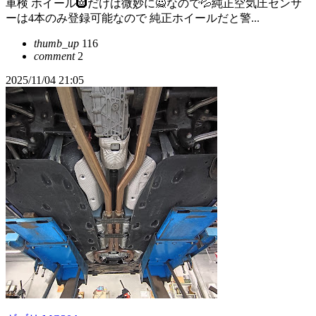
車検 ホイール🛞だけは微妙に🙅なので💦純正空気圧センサ
ーは4本のみ登録可能なので 純正ホイールだと警...
thumb_up
116
comment
2
2025/11/04 21:05