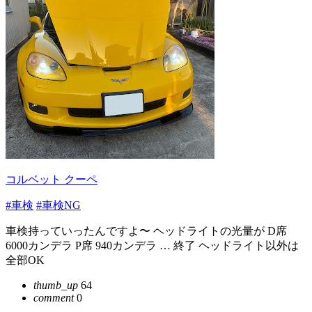
コルベット クーペ
#車検
#車検NG
車検持っていったんですよ〜 ヘッドライトの光量が D席
6000カンデラ P席 940カンデラ … 終了 ヘッドライト以外は
全部OK
thumb_up
64
comment
0