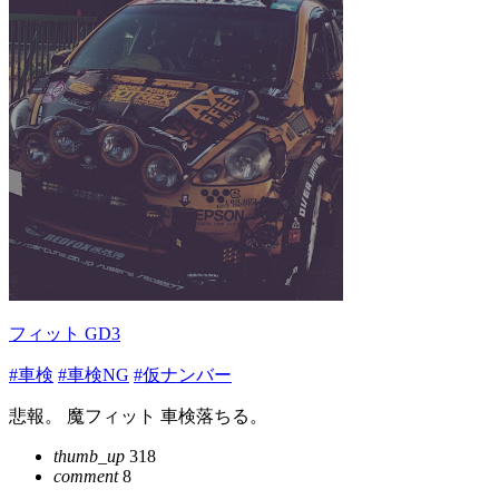
フィット GD3
#車検
#車検NG
#仮ナンバー
悲報。 魔フィット 車検落ちる。
thumb_up
318
comment
8