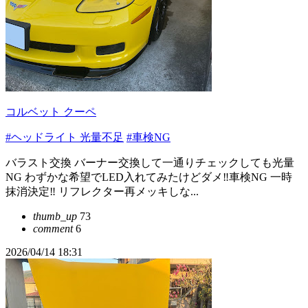
コルベット クーペ
#ヘッドライト 光量不足
#車検NG
バラスト交換 バーナー交換して一通りチェックしても光量
NG わずかな希望でLED入れてみたけどダメ‼️車検NG 一時
抹消決定‼️ リフレクター再メッキしな...
thumb_up
73
comment
6
2026/04/14 18:31