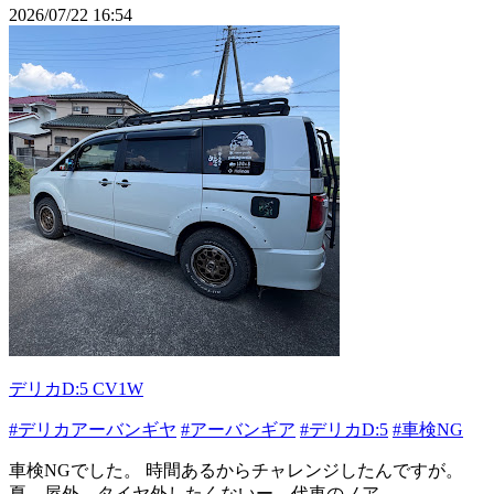
2026/07/22 16:54
デリカD:5 CV1W
#デリカアーバンギヤ
#アーバンギア
#デリカD:5
#車検NG
車検NGでした。 時間あるからチャレンジしたんですが。
夏、屋外、タイヤ外したくないー。代車のノア