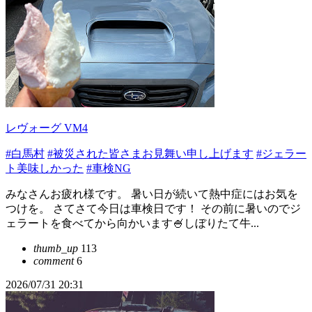
レヴォーグ VM4
#白馬村
#被災された皆さまお見舞い申し上げます
#ジェラー
ト美味しかった
#車検NG
みなさんお疲れ様です。 暑い日が続いて熱中症にはお気を
つけを。 さてさて今日は車検日です！ その前に暑いのでジ
ェラートを食べてから向かいます🍧しぼりたて牛...
thumb_up
113
comment
6
2026/07/31 20:31