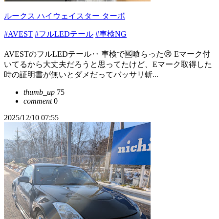
ルークス ハイウェイスター ターボ
#AVEST
#フルLEDテール
#車検NG
AVESTのフルLEDテール‥ 車検で🆖喰らった😢 Eマーク付
いてるから大丈夫だろうと思ってたけど、Eマーク取得した
時の証明書が無いとダメだってバッサリ斬...
thumb_up
75
comment
0
2025/12/10 07:55