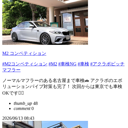
M2 コンペティション
#M2コンペティション
#M2
#車検NG
#車検
#アクラポビッチ
マフラー
ノーマルマフラーのある名古屋まで車検🚗 アクラポのエボ
リューションパイプ対策も完了！ 次回からは東京でも車検
OKです🙆‍♀️
thumb_up
48
comment
0
2026/06/13 08:43