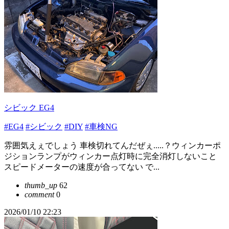
シビック EG4
#EG4
#シビック
#DIY
#車検NG
雰囲気えぇでしょう 車検切れてんだぜぇ.....？ウィンカーポ
ジションランプがウィンカー点灯時に完全消灯しないこと
スピードメーターの速度が合ってない で...
thumb_up
62
comment
0
2026/01/10 22:23