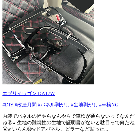
エブリイワゴン DA17W
#DIY
#改造月間
#パネル剥がし
#生地剥がし
#車検NG
内装でパネルの幅やらなんやらで車検が通らないってなんだ
ね😤w 生地の難焼性の生地で証明書がないと駄目って何だね
😤w いらん😝wドアパネル、ピラーなど貼った...