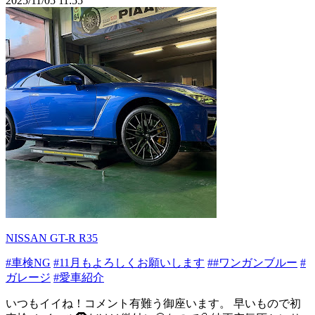
2025/11/05 11:55
NISSAN GT-R R35
#車検NG
#11月もよろしくお願いします
##ワンガンブルー
#
ガレージ
#愛車紹介
いつもイイね！コメント有難う御座います。 早いもので初