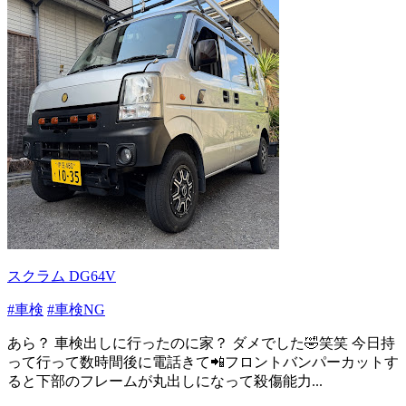
スクラム DG64V
#車検
#車検NG
あら？ 車検出しに行ったのに家？ ダメでした🤣笑笑 今日持
って行って数時間後に電話きて📲フロントバンパーカットす
ると下部のフレームが丸出しになって殺傷能力...