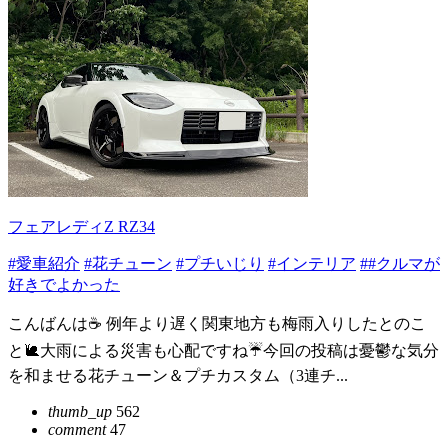
フェアレディZ RZ34
#愛車紹介
#花チューン
#プチいじり
#インテリア
##クルマが
好きでよかった
こんばんは☕️ 例年より遅く関東地方も梅雨入りしたとのこ
と🐌大雨による災害も心配ですね☔️今回の投稿は憂鬱な気分
を和ませる花チューン＆プチカスタム（3連チ...
thumb_up
562
comment
47