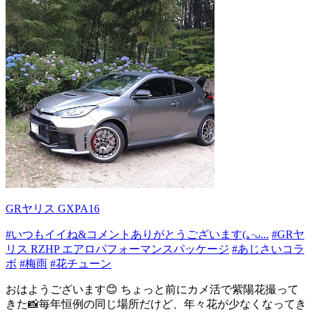
GRヤリス GXPA16
#いつもイイね&コメントありがとうございます(｡ᵕᴗ...
#GRヤ
リス RZHP エアロパフォーマンスパッケージ
#あじさいコラ
ボ
#梅雨
#花チューン
おはようございます😊 ちょっと前にカメ活で紫陽花撮って
きた📸毎年恒例の同じ場所だけど、年々花が少なくなってき