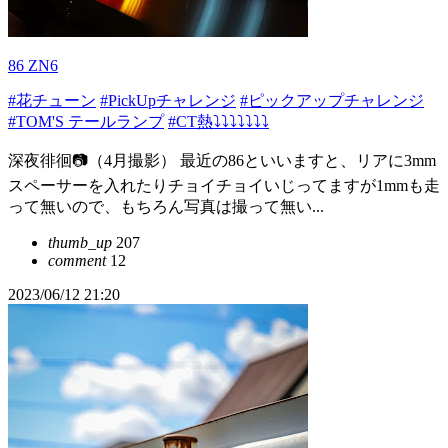
86 ZN6
#花チューン
#PickUpチャレンジ
#ピックアップチャレンジ
#TOM'S テールランプ
#CT熱⤵︎⤵︎⤵︎⤵︎⤵︎⤵︎⤵︎
深夜徘徊📷（4月撮影） 最近の86といいますと、リアに3mm
スペーサーを入れたりチョイチョイいじってますが1mmも走
って無いので、もちろん写真は撮って無い...
thumb_up
207
comment
12
2023/06/12 21:20