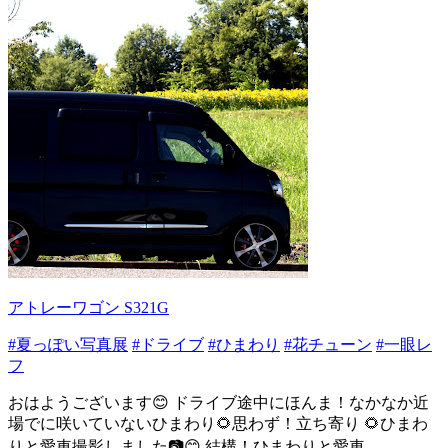
アトレーワゴン S321G
#夏っぽい写真展
#ドライブ
#ひまわり
#花チューン
#一眼レ
フ
おはようございます😊 ドライブ途中にほんま！なかなか近
場でに咲いていないひまわり🌻思わず！立ち寄り 🌻ひまわ
りと愛車撮影しました📷😊 結構！ひまわりと愛車...