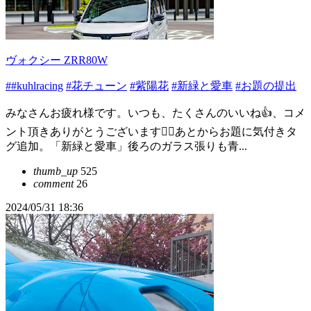
ヴォクシー ZRR80W
##kuhlracing
#花チューン
#紫陽花
#新緑と愛車
#お題の提出
みなさんお疲れ様です。いつも、たくさんのいいね👍、コメ
ント頂きありがとうございます🙇‍♂️あとからお題に気付きタ
グ追加。「新緑と愛車」後ろのガラス張りも青...
thumb_up
525
comment
26
2024/05/31 18:36