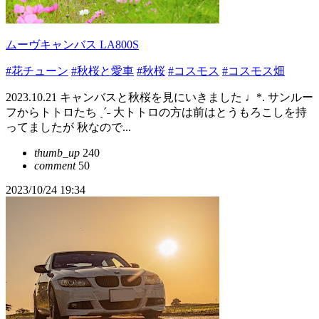
ムーヴキャンバス LA800S
#花チューン
#秋桜と愛車
#秋桜
#コスモス
#コスモス畑
2023.10.21 キャンバスと秋桜を見にいきました ♩*. サンルー
フからトトロたち ˎˊ˗ 大トトロの方は前はとうもろこしを持
ってましたが 秋なので...
thumb_up
240
comment
50
2023/10/24 19:34