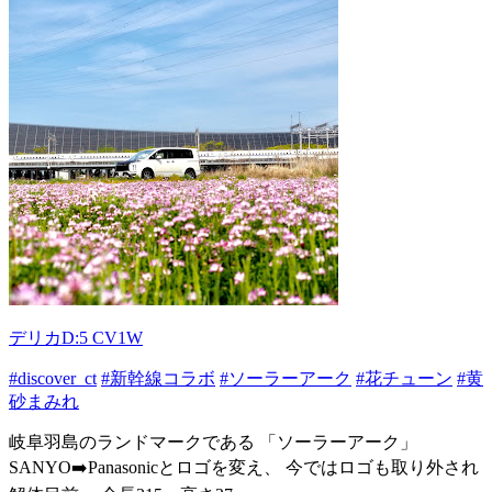
デリカD:5 CV1W
#discover_ct
#新幹線コラボ
#ソーラーアーク
#花チューン
#黄
砂まみれ
岐阜羽島のランドマークである 「ソーラーアーク」
SANYO➡️Panasonicとロゴを変え、 今ではロゴも取り外され