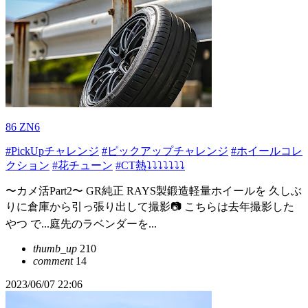
86 ZN6
#PickUpチャレンジ
#ピックアップチャレンジ
#ホイールコレ
クション
#花チューン
#CT熱⤵︎⤵︎⤵︎⤵︎⤵︎⤵︎⤵︎
〜カメ活Part2〜 GR純正 RAYS製鍛造軽量ホイールを 久しぶ
りに倉庫から引っ張り出して撮影📷 こちらは去年撮影した
やつ で...庭先のラベンダーを...
thumb_up
210
comment
14
2023/06/07 22:06