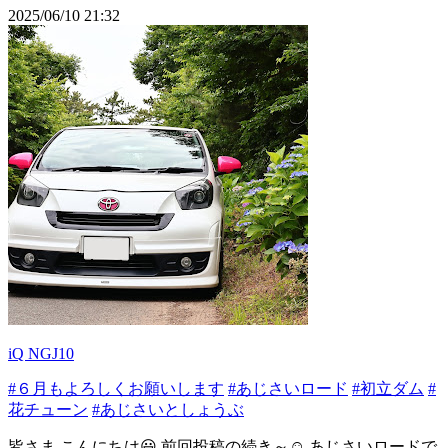
2025/06/10 21:32
iQ NGJ10
#６月もよろしくお願いします
#あじさいロード
#初立ダム
#
花チューン
#あじさいとしょうぶ
皆さま,こんにちは😃 前回投稿の続き～☺️ あじさいロードで