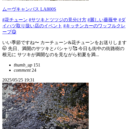
ムーヴキャンバス LA800S
#花チューン
#サツキとツツジの見分け方
#麗しい薔薇🌹
#ダ
イハツ取り扱い店のイベント
#キッチンカーのワッフルクレ
ープ😋
いい季節ですね〜 カーチューン&花チューンをお送りします
🤭 先日、満開のサツキとパシャリ🥰 今日も街中の街路樹の
根元に サツキが満開なのを見ながら初夏を満...
thumb_up
151
comment
24
2025/05/25 19:31