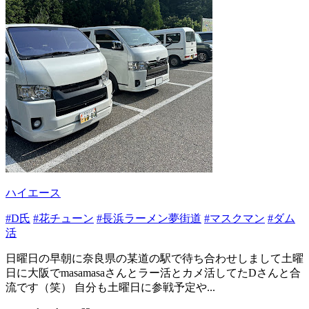
ハイエース
#D氏
#花チューン
#長浜ラーメン夢街道
#マスクマン
#ダム
活
日曜日の早朝に奈良県の某道の駅で待ち合わせしまして土曜
日に大阪でmasamasaさんとラー活とカメ活してたDさんと合
流です（笑） 自分も土曜日に参戦予定や...