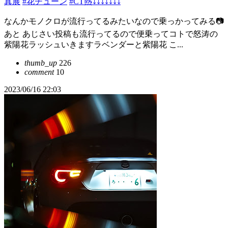
真展
#花チューン
#CT熱⤵︎⤵︎⤵︎⤵︎⤵︎⤵︎⤵︎
なんかモノクロが流行ってるみたいなので乗っかってみる📷
あと あじさい投稿も流行ってるので便乗ってコトで怒涛の
紫陽花ラッシュいきますラベンダーと紫陽花 こ...
thumb_up
226
comment
10
2023/06/16 22:03