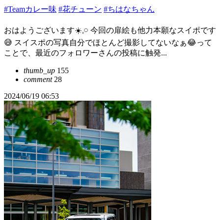
#Teamカレー味
#花チューン
#ちはなちゃん
おはようございます☀️𓈒𓏸 今回の扉絵も他力本願なスイポです
😅 スイスポの写真自分でほとんど撮影してないなぁ😂って
ことで、最近のフォロワーさんの投稿に触発...
thumb_up
155
comment
28
2024/06/19 06:53