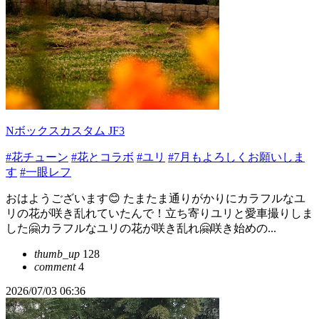
Nボックスカスタム JF3
#花チューン
#花とコラボ
#ユリ
#7月もよろしくお願いしま
す
#一眼レフ
おはようございます😊 たまたま通りがかりにカラフルなユ
リの花が咲き乱れていたんで！立ち寄りユリと愛車撮りしま
した🤗カラフルなユリの花が咲き乱れ🤗咲き始めの...
thumb_up
128
comment
4
2026/07/03 06:36