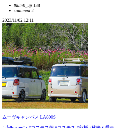
thumb_up
138
comment
2
2023/11/02 12:11
ムーヴキャンバス LA800S
#花チューン
#コスモス畑
#コスモス
#秋桜
#秋桜と愛車