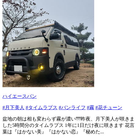
ハイエースバン
#月下美人
#タイムラプス
#バンライフ
#霧
#花チューン
盆地の朝は相も変わらず霧が濃い🌁昨夜、月下美人が咲きま
した5時間分のタイムラプス 1年に1日だけ夜に咲きます 花言
葉は『はかない美』『はかない恋』『秘めた...