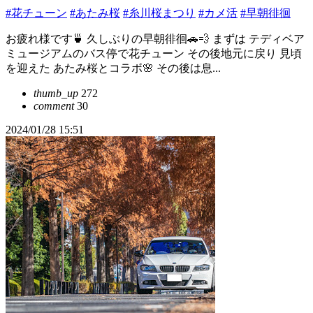
#花チューン
#あたみ桜
#糸川桜まつり
#カメ活
#早朝徘徊
お疲れ様です🍵 久しぶりの早朝徘徊🚗💨 まずは テディベア
ミュージアムのバス停で花チューン その後地元に戻り 見頃
を迎えた あたみ桜とコラボ🌸 その後は息...
thumb_up
272
comment
30
2024/01/28 15:51