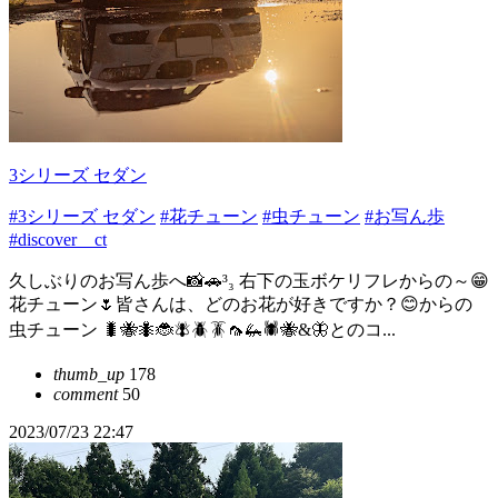
3シリーズ セダン
#3シリーズ セダン
#花チューン
#虫チューン
#お写ん歩
#discover＿ct
久しぶりのお写ん歩へ📸🚗³₃ 右下の玉ボケリフレからの～😁
花チューン🌷皆さんは、どのお花が好きですか？😊からの
虫チューン 🐛🐝🐜🐞🪰🪲🪳🦟🦗🕷🐝&🦋とのコ...
thumb_up
178
comment
50
2023/07/23 22:47