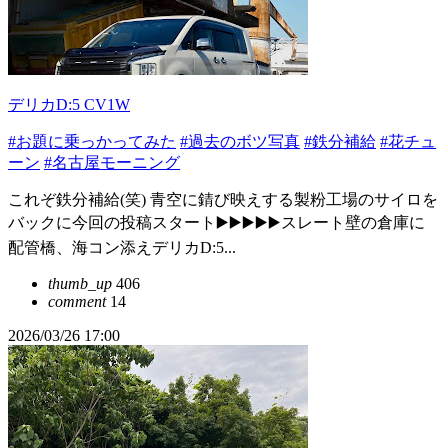
デリカD:5 CV1W
#お題に乗っかってみた
#過去のボツ写真
#鉄分補給
#花チュ
ーン
#名古屋モーニング
これぞ鉄分補給(笑) 青空に錆び映えする製粉工場のサイロを
バックに今回の投稿スタート▶️▶️▶️▶️▶️スレート壁の倉庫に
配管橋、海コン添えデリカD:5...
thumb_up
406
comment
14
2026/03/26 17:00