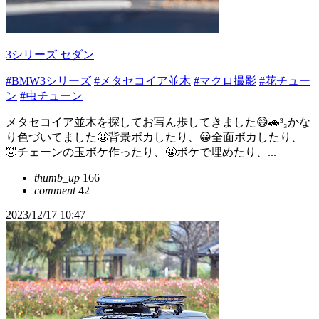
3シリーズ セダン
#BMW3シリーズ
#メタセコイア並木
#マクロ撮影
#花チュー
ン
#虫チューン
メタセコイア並木を探してお写ん歩してきました😄🚗³₃かな
り色づいてました🤩背景ボカしたり、😀全面ボカしたり、
🤣チェーンの玉ボケ作ったり、🤩ボケで埋めたり、...
thumb_up
166
comment
42
2023/12/17 10:47