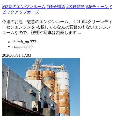
#魅惑のエンジンルーム
#鉄分補給
#名鉄特急
#花チューン
#
ピックアップカーズ
今週のお題「魅惑のエンジンルーム」 2.2L直4クリーンディ
ーゼンエンジンを 搭載してるなんの変哲のもないエンジン
ルームなので、説明や写真は割愛します ...
thumb_up
372
comment
26
2026/05/31 17:03