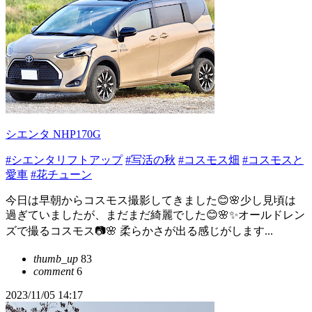
シエンタ NHP170G
#シエンタリフトアップ
#写活の秋
#コスモス畑
#コスモスと
愛車
#花チューン
今日は早朝からコスモス撮影してきました😊🌸少し見頃は
過ぎていましたが、まだまだ綺麗でした😊🌸✨オールドレン
ズで撮るコスモス📷🌸 柔らかさが出る感じがします...
thumb_up
83
comment
6
2023/11/05 14:17