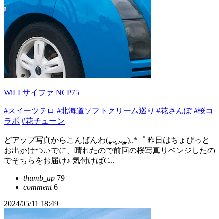
WiLLサイファ NCP75
#スイーツテロ
#北海道ソフトクリーム巡り
#花さんぽ
#桜コ
ラボ
#花チューン
どアップ写真からこんばんわ(⁎ᴗ͈ˬᴗ͈⁎)..*゜ 昨日はちょびっと
お出かけついでに、晴れたので前回の桜写真リベンジしたの
でそちらをお届け♪ 気付けばC...
thumb_up
79
comment
6
2024/05/11 18:49