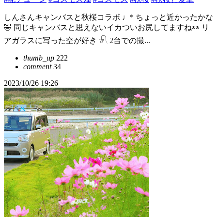
しんさんキャンバスと秋桜コラボ ♩* ちょっと近かったかな
🤣 同じキャンバスと思えないイカついお尻してますね👀 リ
アガラスに写った空が好き 𓍯 2台での撮...
thumb_up
222
comment
34
2023/10/26 19:26