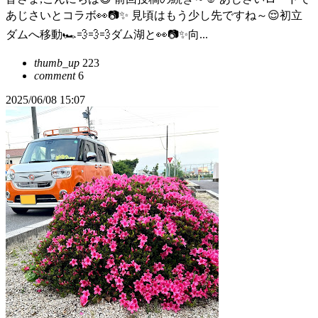
あじさいとコラボ👀📷️✨ 見頃はもう少し先ですね～😌初立
ダムへ移動🏎️💨💨💨ダム湖と👀📷️✨向...
thumb_up
223
comment
6
2025/06/08 15:07