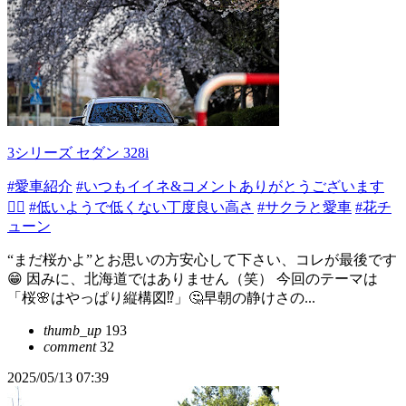
3シリーズ セダン 328i
#愛車紹介
#いつもイイネ&コメントありがとうございます
🙇‍♂️
#低いようで低くない丁度良い高さ
#サクラと愛車
#花チ
ューン
“まだ桜かよ”とお思いの方安心して下さい、コレが最後です
😁 因みに、北海道ではありません（笑） 今回のテーマは
「桜🌸はやっぱり縦構図⁉️」🤔早朝の静けさの...
thumb_up
193
comment
32
2025/05/13 07:39