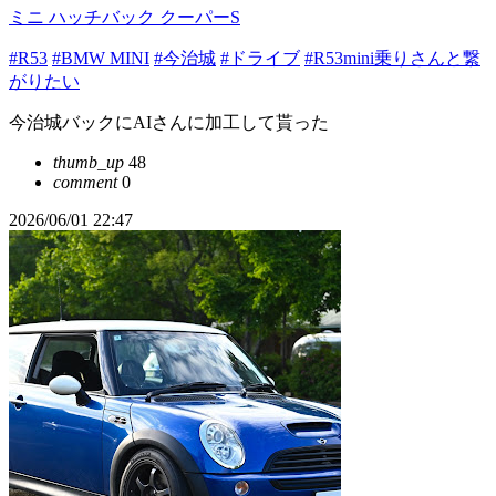
ミニ ハッチバック クーパーS
#R53
#BMW MINI
#今治城
#ドライブ
#R53mini乗りさんと繋
がりたい
今治城バックにAIさんに加工して貰った
thumb_up
48
comment
0
2026/06/01 22:47