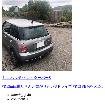
ミニ ハッチバック クーパーS
#R53mini乗りさんと繋がりたい
#ドライブ
#R53
#BMW MINI
thumb_up
40
comment
0