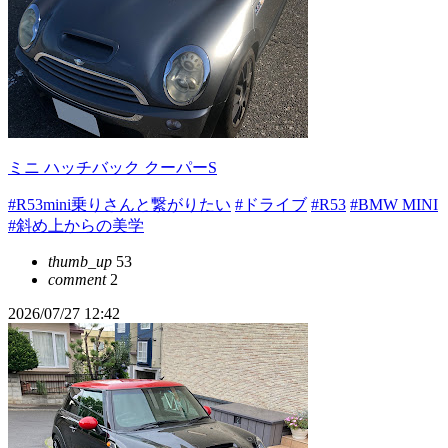
ミニ ハッチバック クーパーS
#R53mini乗りさんと繋がりたい
#ドライブ
#R53
#BMW MINI
#斜め上からの美学
thumb_up
53
comment
2
2026/07/27 12:42