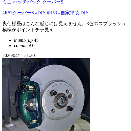
ミニ ハッチバック クーパーS
#R53クーパーS
#DIY
#R53
#自家塗装 DIY
夜仕様昼はこんな感じには見えません。3色のスプラッシュ
模様がポイントチラ見え
thumb_up
45
comment
0
2026/04/11 21:20