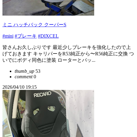
ミニ ハッチバック クーパーS
#mini
#ブレーキ
#DIXCEL
皆さんお久しぶりです 最近少しブレーキを強化したので上
げておきます キャリパーをR53純正から〜R56純正に交換 つ
いでにボディ同色に塗装 ローターとパッ...
thumb_up
53
comment
0
2026/04/10 19:15