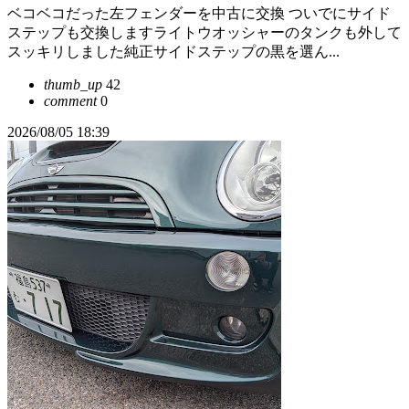
ベコベコだった左フェンダーを中古に交換 ついでにサイド
ステップも交換しますライトウオッシャーのタンクも外して
スッキリしました純正サイドステップの黒を選ん...
thumb_up
42
comment
0
2026/08/05 18:39