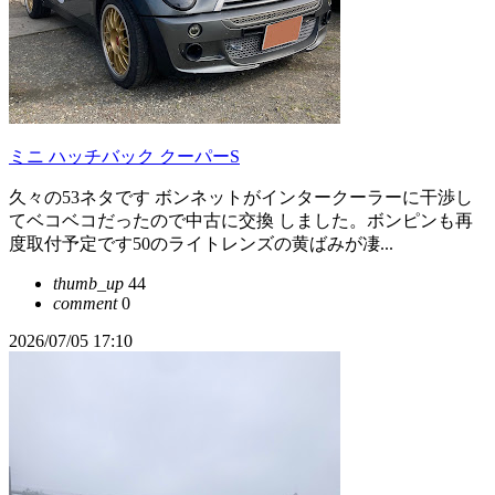
ミニ ハッチバック クーパーS
久々の53ネタです ボンネットがインタークーラーに干渉し
てベコベコだったので中古に交換 しました。ボンピンも再
度取付予定です50のライトレンズの黄ばみが凄...
thumb_up
44
comment
0
2026/07/05 17:10