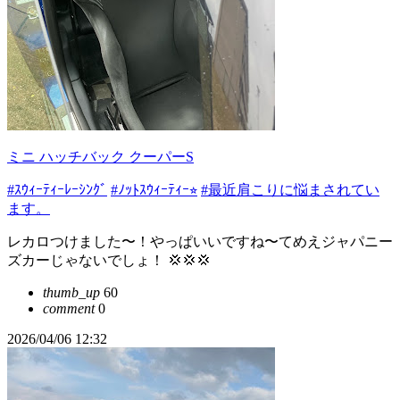
ミニ ハッチバック クーパーS
#ｽｳｨｰﾃｨｰﾚｰｼﾝｸﾞ
#ﾉｯﾄｽｳｨｰﾃｨｰ⭐︎
#最近肩こりに悩まされてい
ます。
レカロつけました〜！やっぱいいですね〜てめえジャパニー
ズカーじゃないでしょ！ 💢💢💢
thumb_up
60
comment
0
2026/04/06 12:32