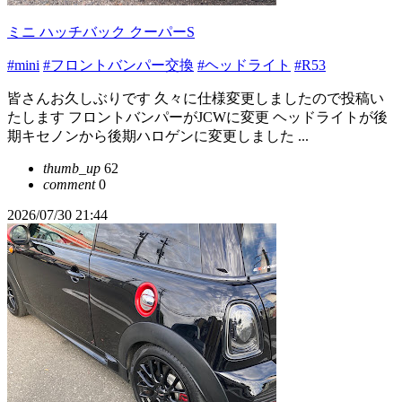
ミニ ハッチバック クーパーS
#mini
#フロントバンパー交換
#ヘッドライト
#R53
皆さんお久しぶりです 久々に仕様変更しましたので投稿い
たします フロントバンパーがJCWに変更 ヘッドライトが後
期キセノンから後期ハロゲンに変更しました ...
thumb_up
62
comment
0
2026/07/30 21:44