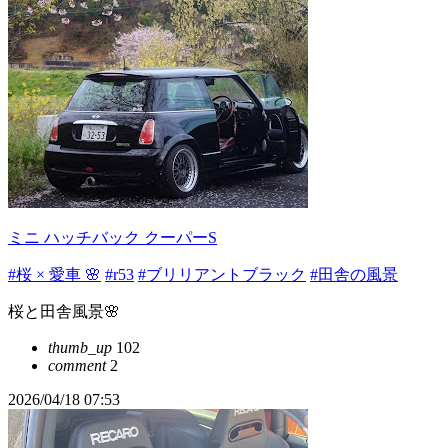
ミニ ハッチバック クーパーS
#桜 × 愛車 🌸
#r53
#ブリリアントブラック
#田舎の風景
桜と田舎風景🌸
thumb_up
102
comment
2
2026/04/18 07:53