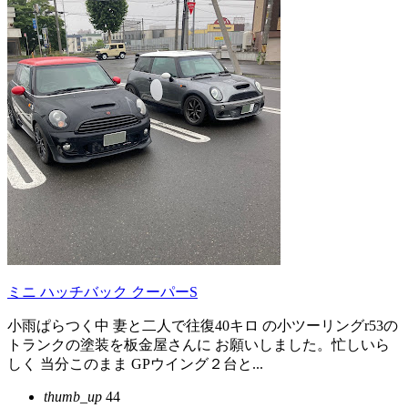
ミニ ハッチバック クーパーS
小雨ぱらつく中 妻と二人で往復40キロ の小ツーリングr53の
トランクの塗装を板金屋さんに お願いしました。忙しいら
しく 当分このまま GPウイング２台と...
thumb_up
44