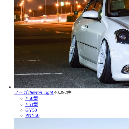
フーガ
chevron_right
40,292件
Y50型
Y51型
GY50
PNY50