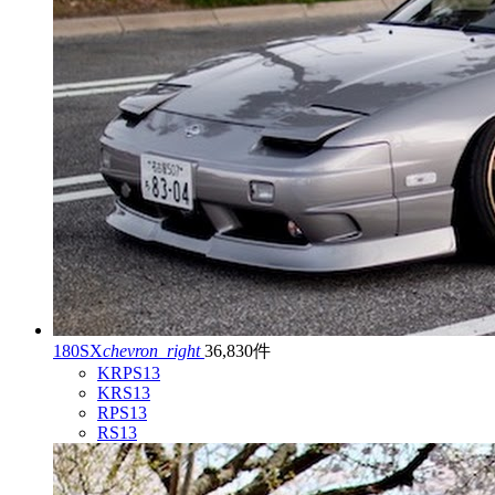
180SX
chevron_right
36,830件
KRPS13
KRS13
RPS13
RS13