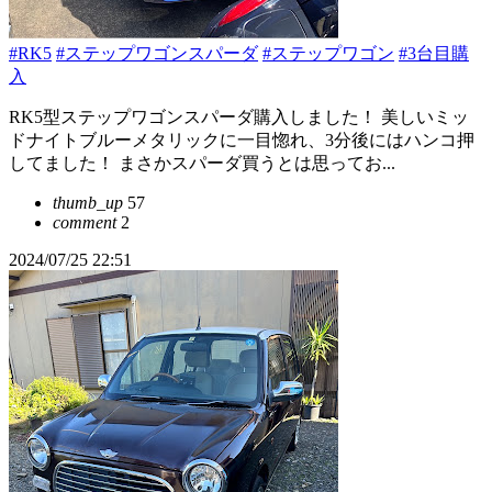
#RK5
#ステップワゴンスパーダ
#ステップワゴン
#3台目購
入
RK5型ステップワゴンスパーダ購入しました！ 美しいミッ
ドナイトブルーメタリックに一目惚れ、3分後にはハンコ押
してました！ まさかスパーダ買うとは思ってお...
thumb_up
57
comment
2
2024/07/25 22:51