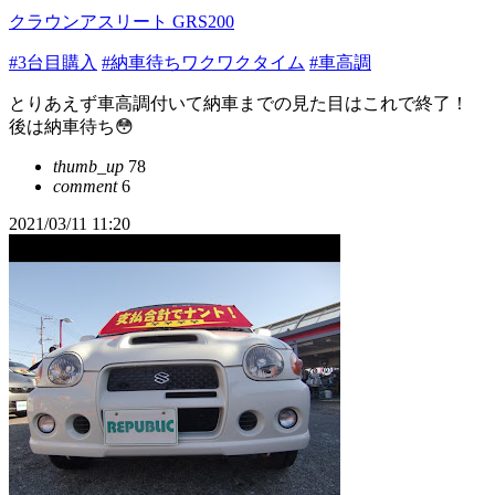
クラウンアスリート GRS200
#3台目購入
#納車待ちワクワクタイム
#車高調
とりあえず車高調付いて納車までの見た目はこれで終了！
後は納車待ち😳
thumb_up
78
comment
6
2021/03/11 11:20