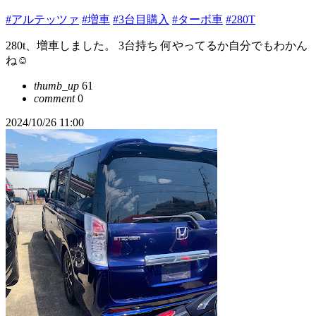
#アルテッツァ
#増車
#3台目購入
#ターボ車
#280T
280t、増車しました。 3台持ち 何やってるか自分でもわかん
ね☺️
thumb_up
61
comment
0
2024/10/26 11:00