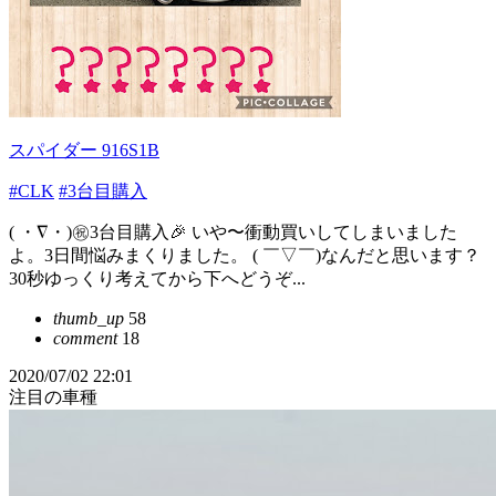
スパイダー 916S1B
#CLK
#3台目購入
( ・∇・)㊗️3台目購入🎉 いや〜衝動買いしてしまいました
よ。3日間悩みまくりました。 ( ￣▽￣)なんだと思います？
30秒ゆっくり考えてから下へどうぞ...
thumb_up
58
comment
18
2020/07/02 22:01
注目の車種