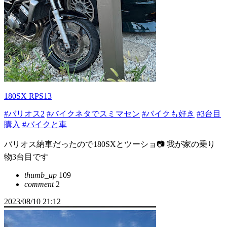
180SX RPS13
#バリオス2
#バイクネタでスミマセン
#バイクも好き
#3台目
購入
#バイクと車
バリオス納車だったので180SXとツーショ📷 我が家の乗り
物3台目です
thumb_up
109
comment
2
2023/08/10 21:12