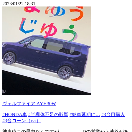
2023/01/22 18:31
ヴェルファイア AYH30W
#HONDA車
#半導体不足の影響
#納車延期に…
#3台目購入
#3台ローン（т-т）
納車待ちの最中なんですが、、、、、Dの営業から連絡があ