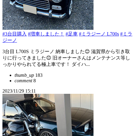
#3台目購入
#増車しました！
#足車
#ミラジーノ L700s
#ミラ
ジーノ
3台目 L700S ミラジーノ 納車しました😊 滋賀県から引き取
りに行ってきました😊 旧オーナーさんはメンテナンス等し
っかりやられてる極上車です！ ダイハ...
thumb_up
183
comment
8
2023/11/29 15:11