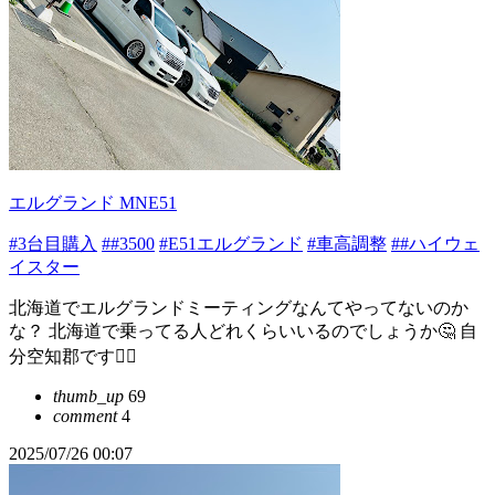
エルグランド MNE51
#3台目購入
##3500
#E51エルグランド
#車高調整
##ハイウェ
イスター
北海道でエルグランドミーティングなんてやってないのか
な？ 北海道で乗ってる人どれくらいいるのでしょうか🤔 自
分空知郡です🙋‍♂️
thumb_up
69
comment
4
2025/07/26 00:07