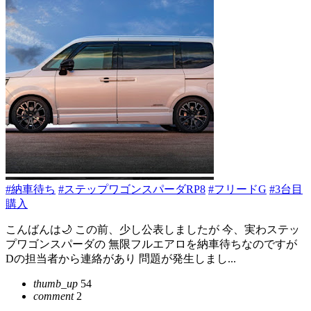
#納車待ち
#ステップワゴンスパーダRP8
#フリードG
#3台目
購入
こんばんは🌙 この前、少し公表しましたが 今、実わステッ
プワゴンスパーダの 無限フルエアロを納車待ちなのですが
Dの担当者から連絡があり 問題が発生しまし...
thumb_up
54
comment
2