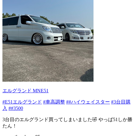
エルグランド MNE51
#E51エルグランド
#車高調整
##ハイウェイスター
#3台目購
入
##3500
3台目のエルグランド買ってしまいました🤣 やっぱ51しか勝
たん！