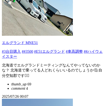
エルグランド MNE51
#3台目購入
##3500
#E51エルグランド
#車高調整
##ハイウェ
イスター
北海道でエルグランドミーティングなんてやってないのか
な？ 北海道で乗ってる人どれくらいいるのでしょうか🤔 自
分空知郡です🙋‍♂️
thumb_up
69
comment
4
2025/07/26 00:07