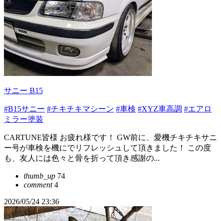
サニー B15
#B15サニー
#チキチキマシーン
#車検
#XYZ車高調
#エアロ
ミラー塗装
CARTUNE皆様 お疲れ様です！ GW前に、愛機チキチキサニ
ー号が車検を機にでリフレッシュして頂きました！ この度
も、友人には色々と骨を折って頂き感謝の...
thumb_up
74
comment
4
2026/05/24 23:36