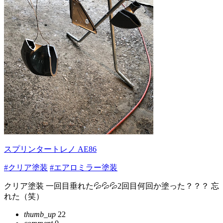
スプリンタートレノ AE86
#クリア塗装
#エアロミラー塗装
クリア塗装 一回目垂れた💦💦💦2回目何回か塗った？？？ 忘
れた（笑）
thumb_up
22