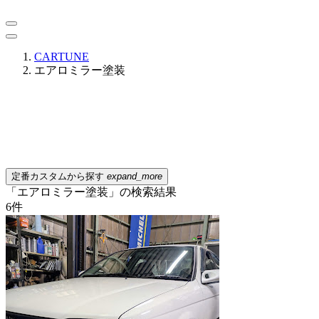
CARTUNE
エアロミラー塗装
定番カスタムから探す
expand_more
「エアロミラー塗装」の検索結果
6
件