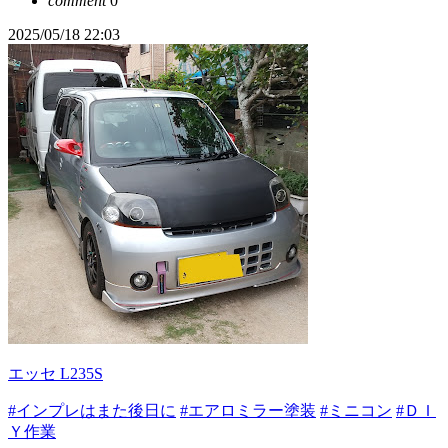
comment
0
2025/05/18 22:03
エッセ L235S
#インプレはまた後日に
#エアロミラー塗装
#ミニコン
#ＤＩ
Ｙ作業