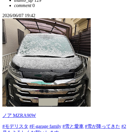
thumb_up
129
comment
0
2026/06/07 19:42
ノア MZRA90W
#モデリスタ
#F-garage family
#雪と愛車
#雪が降ってきた
#2