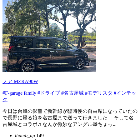
ノア MZRA90W
#F-garage family
#ドライブ
#名古屋城
#モデリスタ
#インテッ
ク
今日は台風の影響で新幹線が臨時便の自由席になっていたの
で長野に帰る娘を名古屋まで送って行きました！ そして名
古屋城とコラボ♫ なんか微妙なアングル😅ちょっ...
thumb_up
149