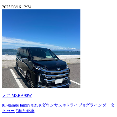
2025/08/16 12:34
ノア MZRA90W
#F-garage family
#RSRダウンサス
#ドライブ
#グラインダータ
トゥー
#海と愛車