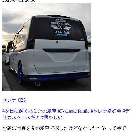
2025/04/12 20:30
セレナ C26
#夕日に輝くあなたの愛車
#F-garage family
#セレナ愛好会
#デ
リカスペースギア
#懐かしい
お題の写真を今の愛車で探したけどなかった〜💦 って事で