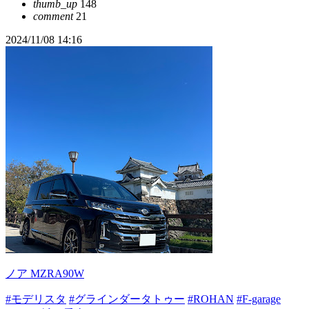
thumb_up
148
comment
21
2024/11/08 14:16
ノア MZRA90W
#モデリスタ
#グラインダータトゥー
#ROHAN
#F-garage