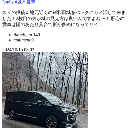
family
#城と愛車
久々の投稿♫ 地元近くの岸和田城をバックにカメ活して来ま
した！2枚目の方が城の見え方は良いんですよね〜！ 肝心の
愛車は陽のあたり具合で影が多めになってサイ...
thumb_up
140
comment
0
2024/10/15 08:03