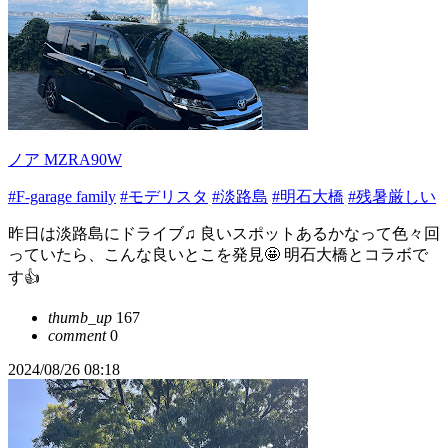
ノア MZRA90W
#F-garage family
#モデリスタ
#淡路島
#明石大橋
#残暑厳しい
昨日は淡路島にドライブ♫ 良いスポットあるかなって色々回
っていたら、こんな良いとこを発見🤩 明石大橋とコラボで
す👍
thumb_up
167
comment
0
2024/08/26 08:18