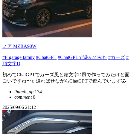
ノア MZRA90W
#F-garage family
#ChatGPT
#ChatGPTで遊んでみた
#カーズ
#
頭文字D
初めてChatGPTでカーズ風と頭文字D風で作ってみたけど面
白いですね〜♫ 遅ればせながらChatGPTで遊んでいます🤣
thumb_up
134
comment
0
2025/09/06 21:12