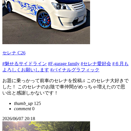
セレナ C26
#魅せるサイドライン
#F-garage family
#セレナ愛好会
#６月も
よろしくお願いします
#バイナルグラフィック
お題に乗っかって前車のセレナを投稿♫ このセレナ大好きで
した！ このセレナのお陰で車仲間がめっちゃ増えたので思
い出と感謝しかないです！
thumb_up
125
comment
0
2026/06/07 20:18