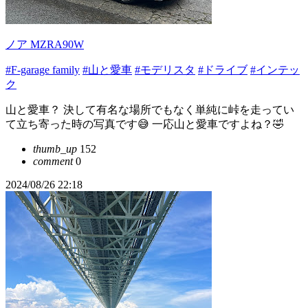
ノア MZRA90W
#F-garage family
#山と愛車
#モデリスタ
#ドライブ
#インテッ
ク
山と愛車？ 決して有名な場所でもなく単純に峠を走ってい
て立ち寄った時の写真です😅 一応山と愛車ですよね？🤣
thumb_up
152
comment
0
2024/08/26 22:18