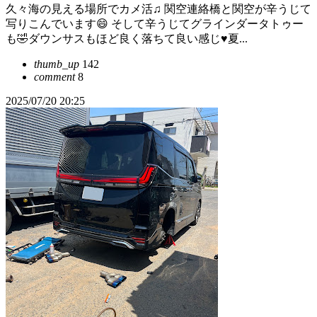
久々海の見える場所でカメ活♫ 関空連絡橋と関空が辛うじて
写りこんでいます😄 そして辛うじてグラインダータトゥー
も🤣ダウンサスもほど良く落ちて良い感じ♥️夏...
thumb_up
142
comment
8
2025/07/20 20:25