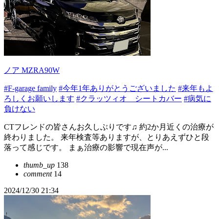
ノア MZRA90W
#F-garage family
#今年1年ありがとうございました
#来年もよ
ろしくお願いします
#クラッツィオ シートカバー
#病気に
負けない
CTフレンドの皆さんお久しぶりです♫ 約2か月近くの治療が
終わりました。 来年検査等ありますが、とりあえずひと段
落って感じです。 まぁ治療の影響で現在声が...
thumb_up
138
comment
14
2024/12/30 21:34