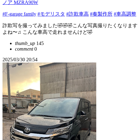
ノア MZRA90W
#F-garage family
#モデリスタ
#詐欺車高
#奏製作所
#車高調整
詐欺写を撮ってみました🤣🤣🤣こんな写真撮りたくなります
よね〜♫ こんな車高で走れませんけど🤣
thumb_up
145
comment
0
2025/03/30 20:54