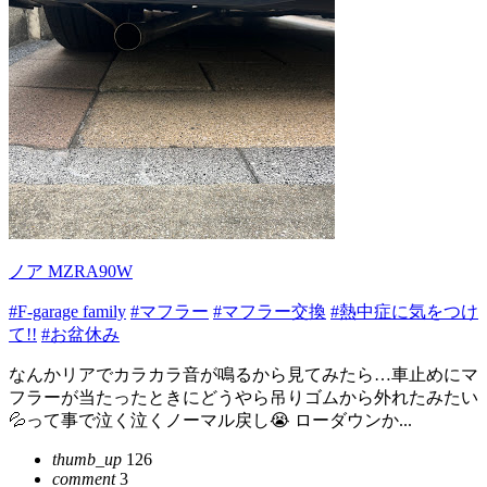
ノア MZRA90W
#F-garage family
#マフラー
#マフラー交換
#熱中症に気をつけ
て!!
#お盆休み
なんかリアでカラカラ音が鳴るから見てみたら…車止めにマ
フラーが当たったときにどうやら吊りゴムから外れたみたい
💦って事で泣く泣くノーマル戻し😭 ローダウンか...
thumb_up
126
comment
3