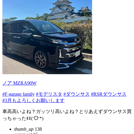
ノア MZRA90W
#F-garage family
#モデリスタ
#ダウンサス
#RSRダウンサス
#3月もよろしくお願いします
車高高いよね？ガッツリ高いよね？とりあえずダウンサス買
っちゃったꉂꉂ(ᵔᗜᵔ*)
thumb_up
138