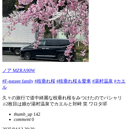
ノア MZRA90W
#F-garage family
#枝垂れ桜
#枝垂れ桜＆愛車
#湯村温泉
#カエ
ル
久々の旅行で道中綺麗な枝垂れ桜をみつけたのでパシャリ
♫2枚目は娘が湯村温泉でカエルと対峙 笑 ワロタ🤣
thumb_up
142
comment
0