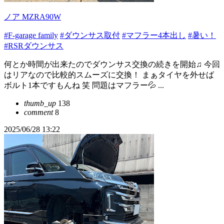
ノア MZRA90W
#F-garage family
#ダウンサス取付
#マフラー4本出し
#暑い！
#RSRダウンサス
何とか時間が出来たのでダウンサス交換の続きを開始♫ 今回
はリアなので比較的スムーズに交換！ まぁタイヤを外せば
ボルト1本ですもんね 笑 問題はマフラー💦 ...
thumb_up
138
comment
8
2025/06/28 13:22