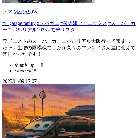
ノア MZRA90W
#F-garage family
#スパカニ
#泉大津フェニックス
#スーパーカ
ーニバルリアル2025
#モデリスタ
ワゴニストのスーパーカーニバルリアル大阪行って来まし
た〜♫ 生憎の雨模様でしたが久々のフレンドさん達に会えて
楽しかったです！
thumb_up
148
comment
8
2025/11/09 17:07