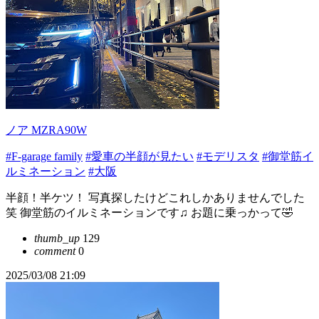
ノア MZRA90W
#F-garage family
#愛車の半顔が見たい
#モデリスタ
#御堂筋イ
ルミネーション
#大阪
半顔！半ケツ！ 写真探したけどこれしかありませんでした
笑 御堂筋のイルミネーションです♫ お題に乗っかって🤣
thumb_up
129
comment
0
2025/03/08 21:09