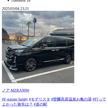
comment
16
2025/03/04 23:21
ノア MZRA90W
#F-garage family
#モデリスタ
#曽爾高原温泉お亀の湯
#行って
よかった旅先は？
#道の駅