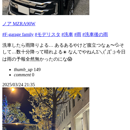
ノア MZRA90W
#F-garage family
#モデリスタ
#洗車
#雨
#洗車後の雨
洗車したら雨降りよる… あるあるやけど腹立つなぁ〜💦そ
して…数十分降って晴れよる☀️ なんでやねんΣ＼(ﾟДﾟ;) 今日
は雨の予報全然無かったのにな😱
thumb_up
149
comment
0
2025/03/24 21:35