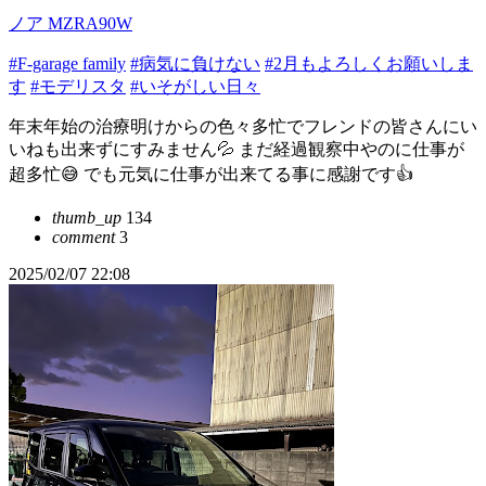
ノア MZRA90W
#F-garage family
#病気に負けない
#2月もよろしくお願いしま
す
#モデリスタ
#いそがしい日々
年末年始の治療明けからの色々多忙でフレンドの皆さんにい
いねも出来ずにすみません💦 まだ経過観察中やのに仕事が
超多忙😅 でも元気に仕事が出来てる事に感謝です👍
thumb_up
134
comment
3
2025/02/07 22:08