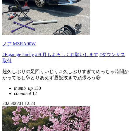
ノア MZRA90W
#F-garage family
#６月もよろしくお願いします
#ダウンサス
取付
超久しぶりの足回りいじり♫ 久しぶりすぎてめっちゃ時間か
かってるし💦とりあえず昼飯抜きで頑張ろう😅
thumb_up
130
comment
12
2025/06/01 12:23