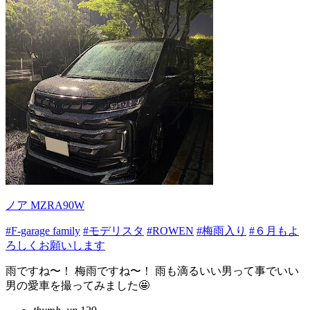
ノア MZRA90W
#F-garage family
#モデリスタ
#ROWEN
#梅雨入り
#６月もよ
ろしくお願いします
雨ですね〜！ 梅雨ですね〜！ 雨も滴るいい男って事でいい
男の愛車を撮ってみました🤩