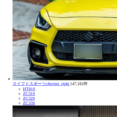
スイフトスポーツ
chevron_right
147,182件
HT81S
ZC31S
ZC32S
ZC33S