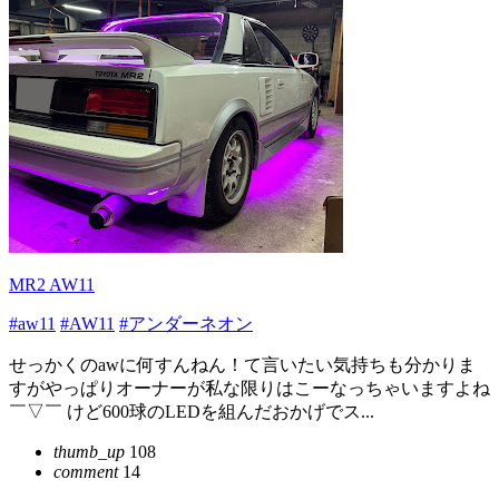
MR2 AW11
#aw11
#AW11
#アンダーネオン
せっかくのawに何すんねん！て言いたい気持ちも分かりま
すがやっぱりオーナーが私な限りはこーなっちゃいますよね
￣▽￣ けど600球のLEDを組んだおかげでス...
thumb_up
108
comment
14