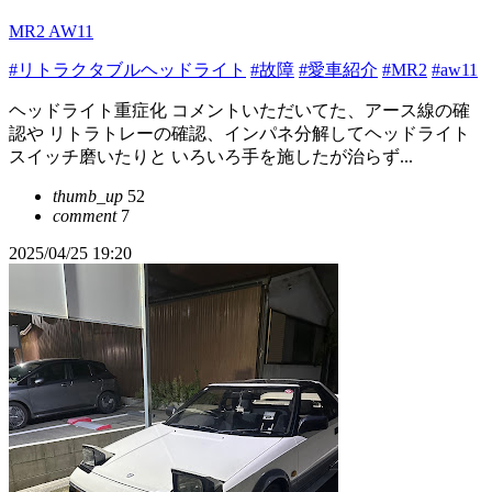
MR2 AW11
#リトラクタブルヘッドライト
#故障
#愛車紹介
#MR2
#aw11
ヘッドライト重症化 コメントいただいてた、アース線の確
認や リトラトレーの確認、インパネ分解してヘッドライト
スイッチ磨いたりと いろいろ手を施したが治らず...
thumb_up
52
comment
7
2025/04/25 19:20