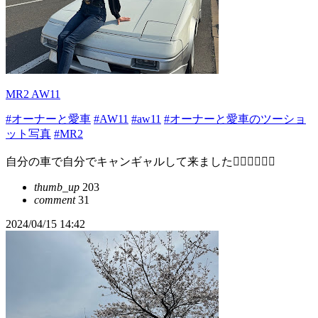
MR2 AW11
#オーナーと愛車
#AW11
#aw11
#オーナーと愛車のツーショ
ット写真
#MR2
自分の車で自分でキャンギャルして来ました😵‍💫😵‍💫😵‍💫
thumb_up
203
comment
31
2024/04/15 14:42