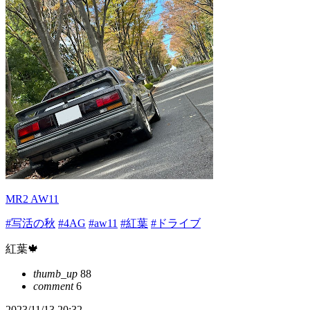
MR2 AW11
#写活の秋
#4AG
#aw11
#紅葉
#ドライブ
紅葉🍁
thumb_up
88
comment
6
2023/11/13 20:32