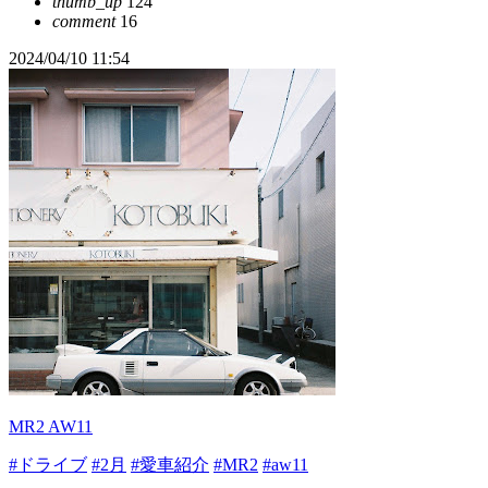
thumb_up
124
comment
16
2024/04/10 11:54
MR2 AW11
#ドライブ
#2月
#愛車紹介
#MR2
#aw11