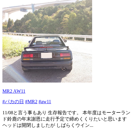
MR2 AW11
#パカの日
#MR2
#aw11
11/08と言う事もあり 生存報告です。 本年度はモーターラン
ド鈴鹿の年末謝恩に走行予定で締めくくりたいと思います
ヘッドは開閉しましたが しばらくウイン...