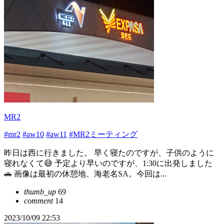
MR2
#mr2
#aw10
#aw11
#MR2ミーティング
昨日は西に行きました。 早く寝たのですが、子供のように
寝れなくて😅 予定より早いのですが、1:30に出発しました
🚗 画像は最初の休憩地、海老名SA。今回は...
thumb_up
69
comment
14
2023/10/09 22:53