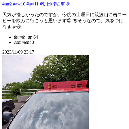
#mr2
#aw10
#aw11
#朝日峠駐車場
天気が怪しかったのですが、今度の土曜日に筑波山に缶コー
ヒーを飲みに行こうと思います😊 寒そうなので、気をつけ
なきゃ😅
thumb_up
64
comment
3
2023/11/09 23:17