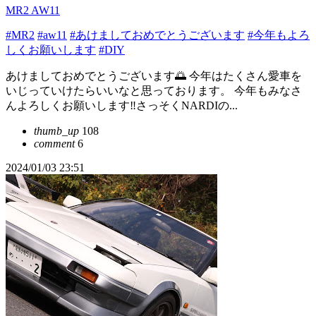
MR2 AW11
#MR2
#aw11
#あけましておめでとうございます
#今年もよろ
しくお願いします
#DIY
あけましておめでとうございます🌅 今年はたくさん愛車を
いじっていけたらいいなと思っております。 今年もみなさ
んよろしくお願いします‼️さっそくNARDIの...
thumb_up
108
comment
6
2024/01/03 23:51