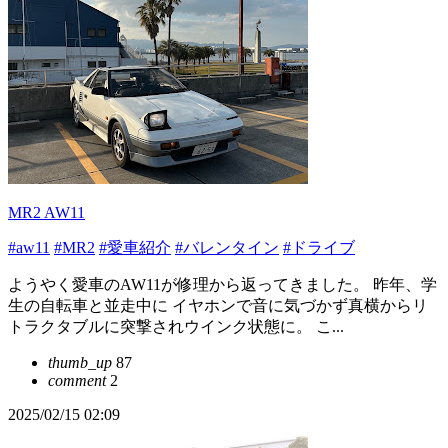
MR2 AW11
#aw11
#MR2
#愛車紹介
#バレンタイン
#ドライブ
ようやく愛車のAW11が修理から返ってきました。 昨年、学
生の自転車と並走中に イヤホンで音に気づかず真横からリ
トラクタブルに突撃されウインク状態に。 こ...
thumb_up
87
comment
2
2025/02/15 02:09