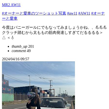
MR2 AW11
#オーナーと愛車のツーショット写真
#aw11
#AW11
#オーナ
ーと愛車
今度はバニーガールにでもなってみましょうかね、、💪💪💪
クラッチ踏むから太ももの筋肉発達しすぎてだるるるる＞
△ ＜💧
thumb_up
201
comment
49
2024/04/16 09:57