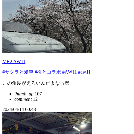
MR2 AW11
#サクラと愛車
#桜とコラボ
#AW11
#aw11
この角度がえろいんだよなっ😳
thumb_up
107
comment
12
2024/04/14 00:43