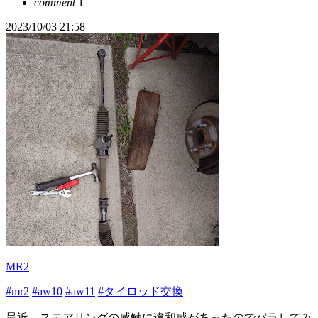
comment
1
2023/10/03 21:58
MR2
#mr2
#aw10
#aw11
#タイロッド交換
最近、ステアリングの感触に違和感があったのでバラしてみ