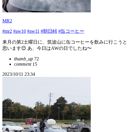
MR2
#mr2
#aw10
#aw11
#朝日峠
#缶コーヒー
来月の第2土曜日に、筑波山に缶コーヒーを飲みに行こうと
思います😊 あ、今日はAWの日でしたね〜
thumb_up
72
comment
15
2023/10/11 23:34