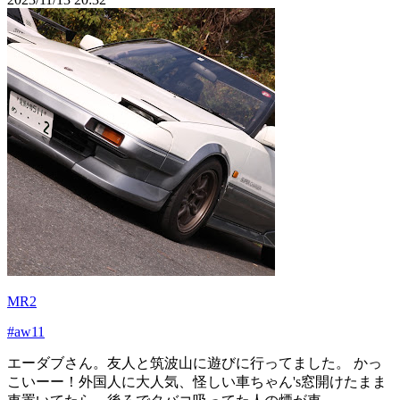
MR2
#aw11
エーダブさん。友人と筑波山に遊びに行ってました。 かっ
こいーー！外国人に大人気、怪しい車ちゃん's窓開けたまま