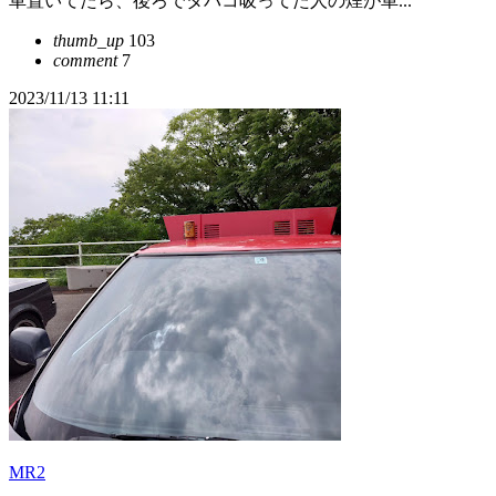
車置いてたら、後ろでタバコ吸ってた人の煙が車...
thumb_up
103
comment
7
2023/11/13 11:11
MR2