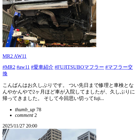
MR2 AW11
#MR2
#aw11
#愛車紹介
#FUJITSUBOマフラー
#マフラー交
換
こんばんはお久しぶりです。 つい先日まで修理と車検とな
んやかんやで2ヶ月ほど車が入院してましたが、久しぶりに
帰ってきました。 そして今回思い切ってfuji...
thumb_up
78
comment
2
2025/11/27 20:00