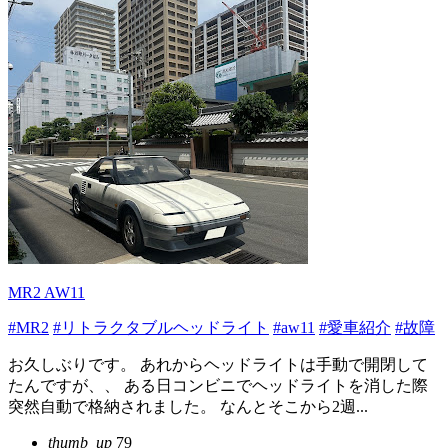
MR2 AW11
#MR2
#リトラクタブルヘッドライト
#aw11
#愛車紹介
#故障
お久しぶりです。 あれからヘッドライトは手動で開閉して
たんですが、、 ある日コンビニでヘッドライトを消した際
突然自動で格納されました。 なんとそこから2週...
thumb_up
79