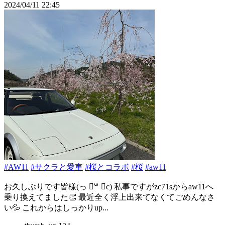
2024/04/11 22:45
#AW11
#サクラと愛車
#桜とコラボ
#桜
#aw11
お久しぶりです皆様(っ ॑꒳ ॑c) 私事ですがzc71sからaw11へ
乗り換えてました👏 最近全く浮上出来てなくてごめんなさ
い💦 これからはしっかりup...