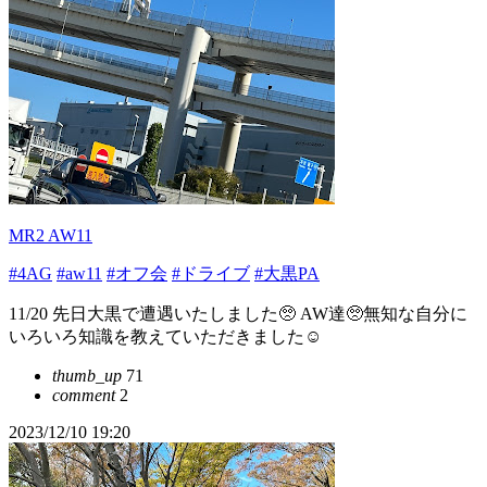
MR2 AW11
#4AG
#aw11
#オフ会
#ドライブ
#大黒PA
11/20 先日大黒で遭遇いたしました🥺 AW達🥺無知な自分に
いろいろ知識を教えていただきました☺️
thumb_up
71
comment
2
2023/12/10 19:20