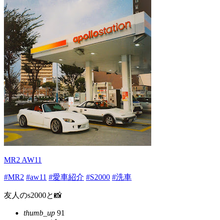
MR2 AW11
#MR2
#aw11
#愛車紹介
#S2000
#洗車
友人のs2000と📸
thumb_up
91