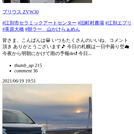
プリウス ZVW30
#江別市セラミックアートセンター
#旧町村農場
#江別エブリ
#美原大橋
#朝ラー 山かけらぁめん
皆さま、こんばんは😀 いつもたくさんのいいね、コメント
頂き ありがとうございます🎵 今日の札幌は一日中曇り空☁
今夜から明朝にかけて雨の予報des❗ 今日...
thumb_up
215
comment
36
2021/06/19 19:51