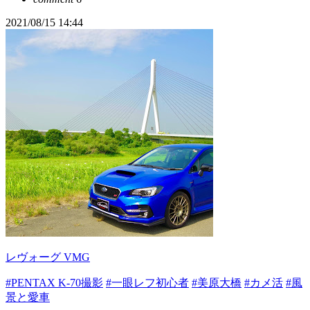
2021/08/15 14:44
レヴォーグ VMG
#PENTAX K-70撮影
#一眼レフ初心者
#美原大橋
#カメ活
#風
景と愛車