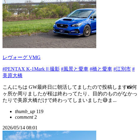
レヴォーグ VMG
#PENTAX K-1MarkⅡ撮影
#風景と愛車
#橋と愛車
#江別市
#
美原大橋
こんにちは GW最終日に朝活してましたので投稿します📸何
ヶ所か周りましたが桜は終わってたり、目的のものがなかっ
たりで美原大橋だけで終わってしまいました😅ま...
thumb_up
119
comment
2
2026/05/14 08:01