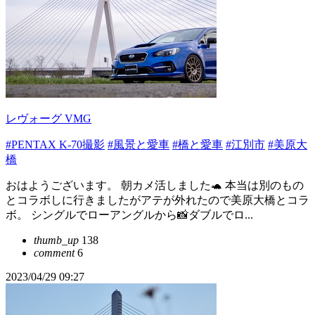
レヴォーグ VMG
#PENTAX K-70撮影
#風景と愛車
#橋と愛車
#江別市
#美原大
橋
おはようございます。 朝カメ活しました🐢 本当は別のもの
とコラボしに行きましたがアテが外れたので美原大橋とコラ
ボ。 シングルでローアングルから📸ダブルでロ...
thumb_up
138
comment
6
2023/04/29 09:27