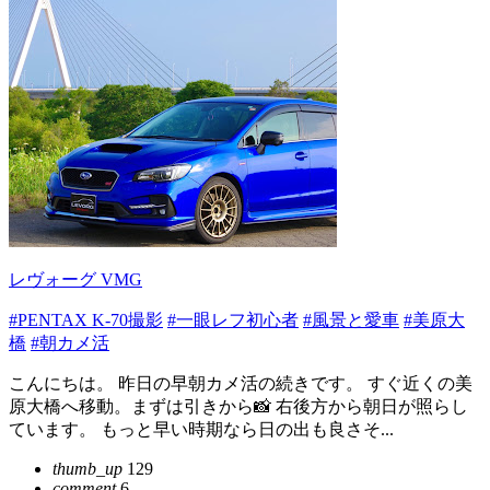
レヴォーグ VMG
#PENTAX K-70撮影
#一眼レフ初心者
#風景と愛車
#美原大
橋
#朝カメ活
こんにちは。 昨日の早朝カメ活の続きです。 すぐ近くの美
原大橋へ移動。まずは引きから📸 右後方から朝日が照らし
ています。 もっと早い時期なら日の出も良さそ...
thumb_up
129
comment
6