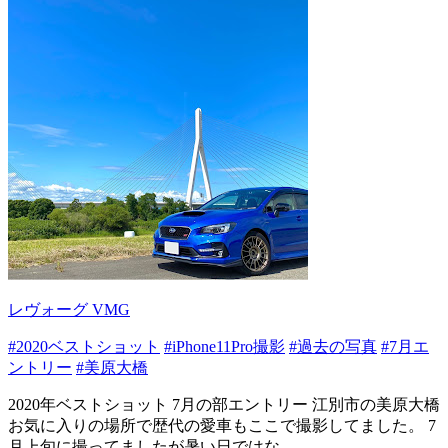
レヴォーグ VMG
#2020ベストショット
#iPhone11Pro撮影
#過去の写真
#7月エ
ントリー
#美原大橋
2020年ベストショット 7月の部エントリー 江別市の美原大橋
お気に入りの場所で歴代の愛車もここで撮影してました。 7
月上旬に撮ってましたが暑い日ではな...