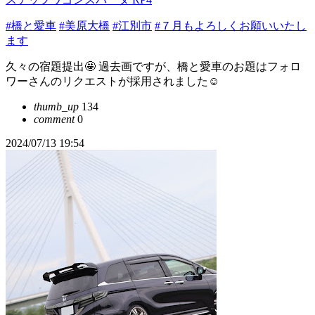
#橋と愛車
#美原大橋
#江別市
#７月もよろしくお願いいたし
ます
久々の宿題提出🤩 過去画ですが、橋と愛車のお題はフォロ
ワーさんのリクエストが採用されました☺️
thumb_up
134
comment
0
2024/07/13 19:54