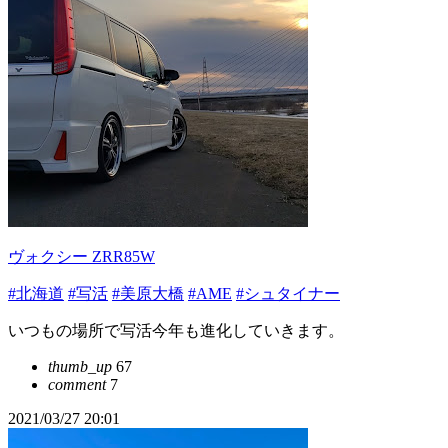
ヴォクシー ZRR85W
#北海道
#写活
#美原大橋
#AME
#シュタイナー
いつもの場所で写活今年も進化していきます。
thumb_up
67
comment
7
2021/03/27 20:01