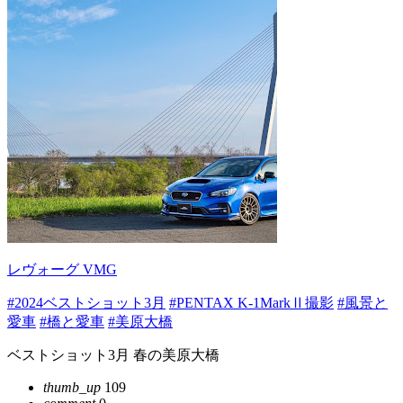
レヴォーグ VMG
#2024ベストショット3月
#PENTAX K-1MarkⅡ撮影
#風景と
愛車
#橋と愛車
#美原大橋
ベストショット3月 春の美原大橋
thumb_up
109