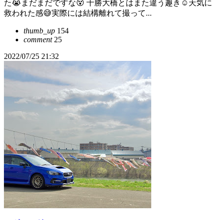
た😭まだまだですな😵 十勝大橋とはまた違う趣き☺️天気に
救われた感😅実際には結構離れて撮って...
thumb_up
154
comment
25
2022/07/25 21:32