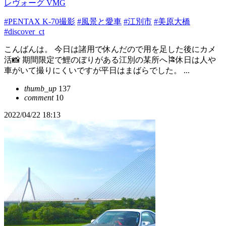
レヴォーグ VMG
#PENTAX K-70撮影
#風景と愛車
#江別市
#美原大橋
#discover_ct
こんばんは。 今日は諸用で休んだので用を足した後にカメ
活📸 期間限定で鯉のぼりがある江別の某所へ🎏休日は人や
車がいて撮りにくいですが平日はまばらでした。 ...
thumb_up
137
comment
10
2022/04/22 18:13