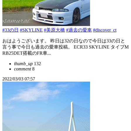
#33の日
#SKYLINE
#美原大橋
#過去の愛車
#discover_ct
おはようございます。 昨日は32の日なので今日は33の日と
言う事で今日も過去の愛車投稿。 ECR33 SKYLINE タイプM
RB25DET搭載のFR車...
thumb_up
132
comment
8
2022/03/03 07:57