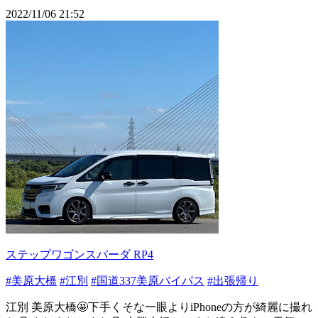
2022/11/06 21:52
ステップワゴンスパーダ RP4
#美原大橋
#江別
#国道337美原バイパス
#出張帰り
江別 美原大橋🤩下手くそな一眼よりiPhoneの方が綺麗に撮れ