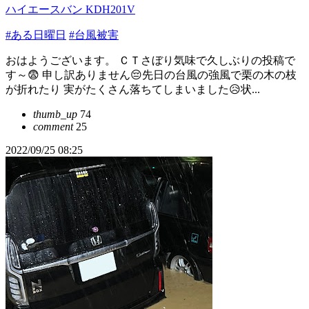
ハイエースバン KDH201V
#ある日曜日
#台風被害
おはようございます。 ＣＴさぼり気味で久しぶりの投稿で
す～😨 申し訳ありません😔先日の台風の強風で栗の木の枝
が折れたり 実がたくさん落ちてしまいました😥状...
thumb_up
74
comment
25
2022/09/25 08:25