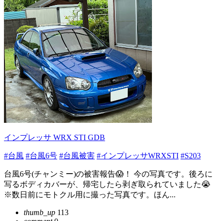
インプレッサ WRX STI GDB
#台風
#台風6号
#台風被害
#インプレッサWRXSTI
#S203
台風6号(チャンミー)の被害報告😱！ 今の写真です。後ろに
写るボディカバーが、帰宅したら剥ぎ取られていました😭
※数日前にモトクル用に撮った写真です。ほん...
thumb_up
113