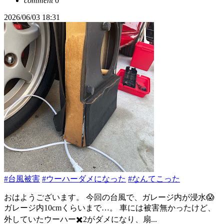
comment
0
2026/06/03 18:31
#台風被害
#ウーハーダメになった
#なんてこった
おはようございます。 今回の台風で、ガレージ内が浸水😱
ガレージ内10cmくらいまで…。 車には被害無かったけど、
外していたウーハー✖️2がダメになり、扇...