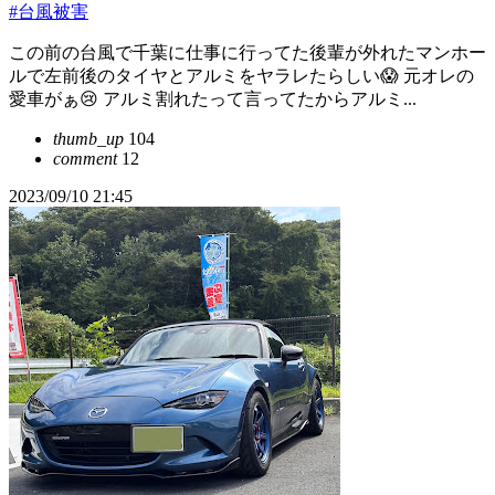
#台風被害
この前の台風で千葉に仕事に行ってた後輩が外れたマンホー
ルで左前後のタイヤとアルミをヤラレたらしい😱 元オレの
愛車がぁ😢 アルミ割れたって言ってたからアルミ...
thumb_up
104
comment
12
2023/09/10 21:45