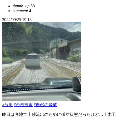
thumb_up
58
comment
4
2022/09/25 19:18
#台風
#台風被害
#自然の脅威
昨日は各地で土砂流出のために孤立状態だったけど…土木工