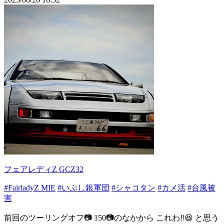
フェアレディZ GCZ32
#FairladyZ MIE
#いぶし銀軍団
#シャコタン
#カメ活
#台風被
害
前回のツーリングオフ📷 150📷のなかから これわ‼️😆 と思う