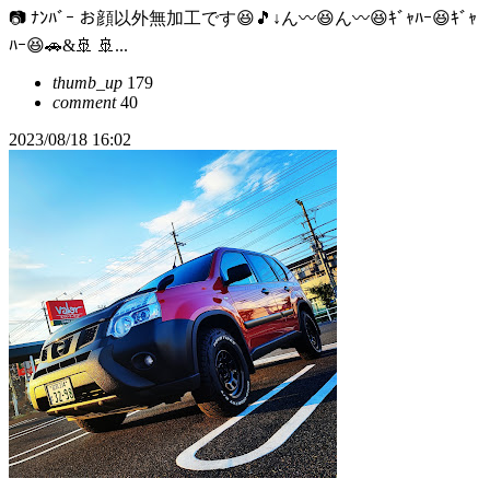
📷 ﾅﾝﾊﾞｰ お顔以外無加工です😆🎵↓ん〰️😆ん〰️😆ｷﾞｬﾊｰ😆ｷﾞｬ
ﾊｰ😆🚗&🚢 🚢...
thumb_up
179
comment
40
2023/08/18 16:02