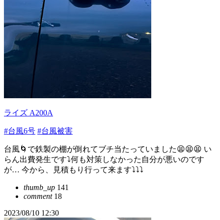
ライズ A200A
#台風6号
#台風被害
台風🌀で鉄製の棚が倒れてブチ当たっていました😫😫😫 い
らん出費発生です⤵︎何も対策しなかった自分が悪いのです
が… 今から、見積もり行って来ます⤵︎⤵︎⤵︎
thumb_up
141
comment
18
2023/08/10 12:30