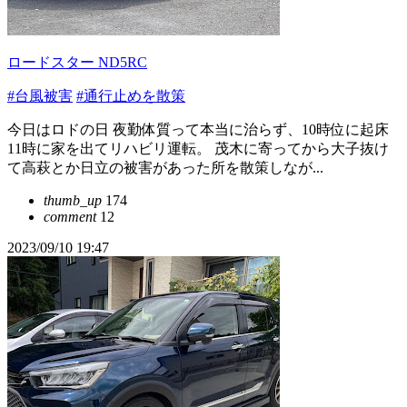
ロードスター ND5RC
#台風被害
#通行止めを散策
今日はロドの日 夜勤体質って本当に治らず、10時位に起床
11時に家を出てリハビリ運転。 茂木に寄ってから大子抜け
て高萩とか日立の被害があった所を散策しなが...
thumb_up
174
comment
12
2023/09/10 19:47