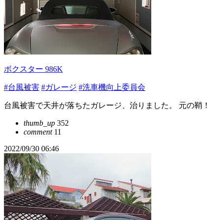
ボクスター 986K
#台風被害
#ガレージ
#洗車機向上委員会
台風被害で天井が落ちたガレージ、治りました。 元の鞘！
thumb_up
352
comment
11
2022/09/30 06:46