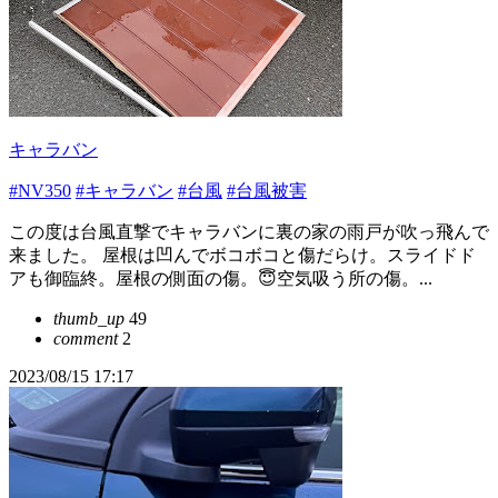
キャラバン
#NV350
#キャラバン
#台風
#台風被害
この度は台風直撃でキャラバンに裏の家の雨戸が吹っ飛んで
来ました。 屋根は凹んでボコボコと傷だらけ。スライドド
アも御臨終。屋根の側面の傷。😇空気吸う所の傷。...
thumb_up
49
comment
2
2023/08/15 17:17