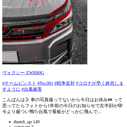
ヴォクシー ZWR80G
#チームピンスト
#No.001
#戦争反対
#コロナが早く終息しま
すように
#台風被害
こんばんは🌛 車の写真撮ってないから今日はお休み💤 って
思ってたらフォトから1年前の今日のお知らせで左半顔が🫣
今より厳つい鴨🦆台風で看板がどっかに飛んで...
thumb_up
149
comment
2