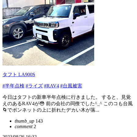
タフト LA900S
#半年点検
#ライズ
#RAV4
#台風被害
今日はタフトの新車半年点検に行きました。 すると、見覚
えのあるRAV4が😳 前の会社の同僚でした^_^ このコも台風
🌀でボンネットの上に折れたデカい木が落...
thumb_up
143
comment
2
2023/08/26 16:32