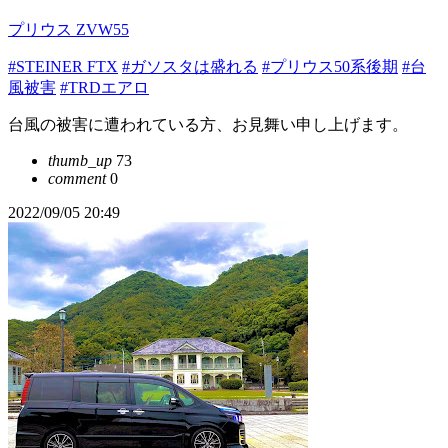
プリウス ZVW55
#STEINER FTX
#ガソスタは盛れる
#プリウス50系後期
#台
風被害
#TRDエアロ
台風の被害に遭われている方、お見舞い申し上げます。
thumb_up
73
comment
0
2022/09/05 20:49