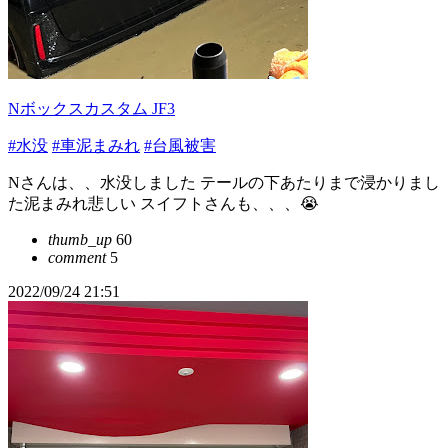
Nボックスカスタム JF3
#水没
#車泥まみれ
#台風被害
Nさんは、、水没しました テールの下あたりまで浸かりまし
た泥まみれ悲しい スイフトさんも、、、😭
thumb_up
60
comment
5
2022/09/24 21:51