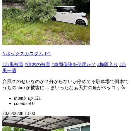
Nボックスカスタム JF1
#台風被害
#倒木の被害
#車両保険を使用か？
#梅雨入り
#台
風一過
台風🌀のせいなのか？分からないが停めてる駐車場で倒木で
うちのnboxが被害に… まいったなぁ天井の角がベッコリ💦
thumb_up
121
comment
0
2026/06/08 13:00