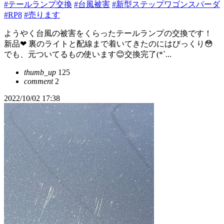
#テールランプ交換
#台風被害
#新型ステップワゴンスパーダ
#RP8
#売ります
ようやく台風の被害をくらったテールランプの交換です！
新品❤ 裏のライトと配線まで着いてきたのにはびっくり😳
でも、元ついてるもの使います😊交換完了(*`...
thumb_up
125
comment
2
2022/10/02 17:38