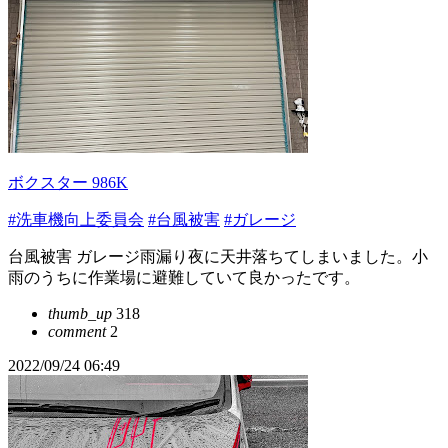
ボクスター 986K
#洗車機向上委員会
#台風被害
#ガレージ
台風被害 ガレージ雨漏り夜に天井落ちてしまいました。小
雨のうちに作業場に避難していて良かったです。
thumb_up
318
comment
2
2022/09/24 06:49