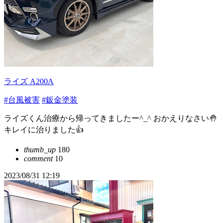
ライズ A200A
#台風被害
#鈑金塗装
ライズくん治療から帰ってきましたー^_^ おかえりなさい🤚
キレイに治りました👍
thumb_up
180
comment
10
2023/08/31 12:19