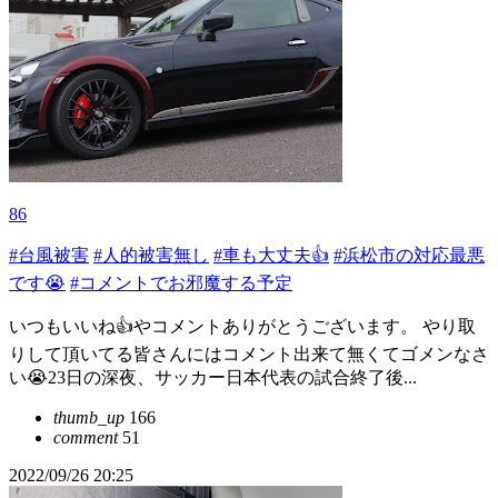
86
#台風被害
#人的被害無し
#車も大丈夫👍
#浜松市の対応最悪
です😭
#コメントでお邪魔する予定
いつもいいね👍やコメントありがとうございます。 やり取
りして頂いてる皆さんにはコメント出来て無くてゴメンなさ
い😭23日の深夜、サッカー日本代表の試合終了後...
thumb_up
166
comment
51
2022/09/26 20:25