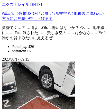
エクストレイル DNT31
#車写活
#仮想USDM
#台風
#台風被害
#台風被害に遭われた
方々にお見舞い申し上げます
黄昏てく… Fu…街よ…Oh… 悔いはないか？ 今…… 地平線
に…… Fu…残された…… 美しき空の…… はかなさ……Yeah
誰かの背中みたいに見えるぜ...
thumb_up
426
comment
16
2023/08/17 09:15