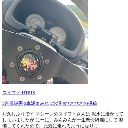
スイフト HT81S
#台風被害
#車泥まみれ
#水没
#ひさびさの投稿
お久しぶりです マシーンのスイフトさんは 泥水に浸かって
しまいましたが にーに、みんみんが一生懸命綺麗にして 整
備してくれたので、元気に走れるようになりま...