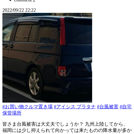
2022/09/22 22:22
#お買い物クルマ置き場
#アイシス プラタナ
#台風被害
#自宅
保管場所
皆さま台風被害は大丈夫でしょうか？ 九州上陸してから、
福岡には少し抑えられて向かっては来たものの降水量が多か