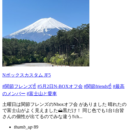
Nボックスカスタム JF5
#関節フレンズ☝️
#5月2日N-BOXオフ会
#関節friends☝
#最高
のメンバー
#富士山と愛車
土曜日は関節フレンズのNboxオフ会 がありました 晴れたの
で富士山がよく見えました🗻黒だけ！ 同じ色でも1台1台皆
さんの個性が出てるのでみな違う‼️ch...
thumb_up
89