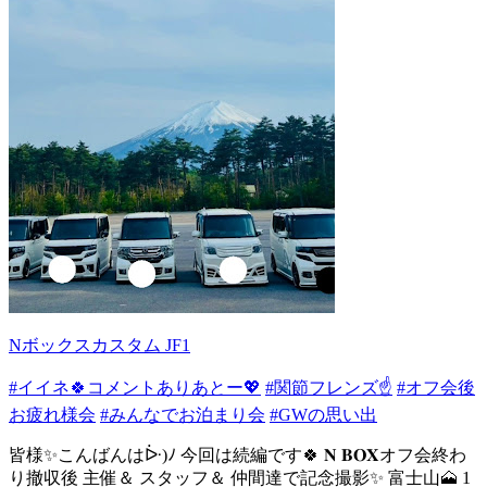
Nボックスカスタム JF1
#イイネ🍀コメントありあとー💖
#関節フレンズ☝️
#オフ会後
お疲れ様会
#みんなでお泊まり会
#GWの思い出
皆様✨こんばんはᐕ)ﾉ 今回は続編です🍀 𝐍 𝐁𝐎𝐗オフ会終わ
り撤収後 主催＆ スタッフ＆ 仲間達で記念撮影✨ 富士山🗻 1