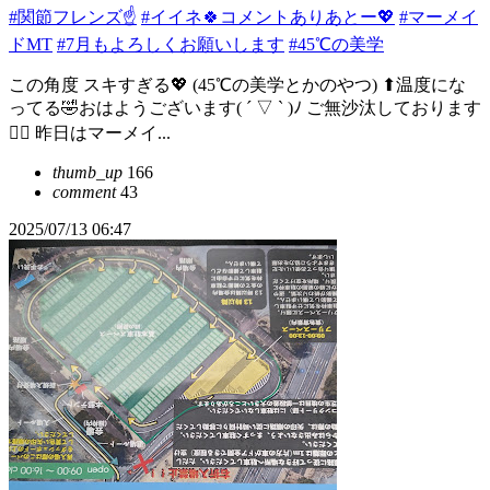
#関節フレンズ☝️
#イイネ🍀コメントありあとー💖
#マーメイ
ドMT
#7月もよろしくお願いします
#45℃の美学
この角度 スキすぎる💖 (45℃の美学とかのやつ) ⬆温度にな
ってる🤣おはようございます( ´ ▽ ` )ﾉ ご無沙汰しております
🙇‍♀️ 昨日はマーメイ...
thumb_up
166
comment
43
2025/07/13 06:47