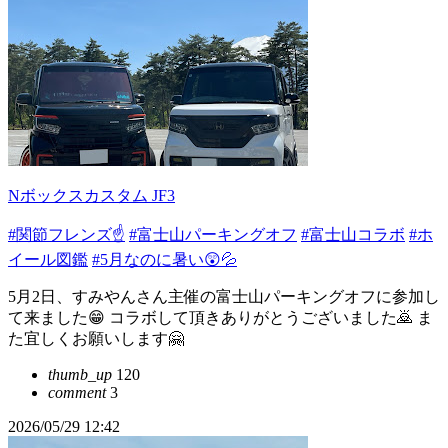
Nボックスカスタム JF3
#関節フレンズ☝️
#富士山パーキングオフ
#富士山コラボ
#ホ
イール図鑑
#5月なのに暑い😲💦
5月2日、すみやんさん主催の富士山パーキングオフに参加し
て来ました😁 コラボして頂きありがとうございました🙇 ま
た宜しくお願いします🤗
thumb_up
120
comment
3
2026/05/29 12:42