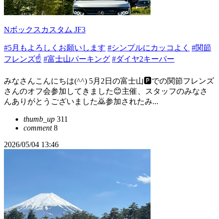
Nボックスカスタム JF3
#5月もよろしくお願いします
#シンプルにカッコよく
#関節
フレンズ☝️
#富士山パーキング
#ダイヤ2キーパー
みなさんこんにちは(^^) 5月2日の富士山🅿️での関節フレンズ
さんのオフ会参加してきました😊主催、スタッフのみなさ
んありがとうございました🙇参加されたみ...
thumb_up
311
comment
8
2026/05/04 13:46