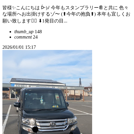
皆様✨こんにちは ᐕ)ﾉ 今年もスタンプラリー📔と共に 色々
な場所へお出掛けするゾ〜 (⬆今年の抱負⬆) 本年も宜しくお
願い致します🙇‍♀️ ⬇1発目の目...
thumb_up
148
comment
24
2026/01/01 15:17