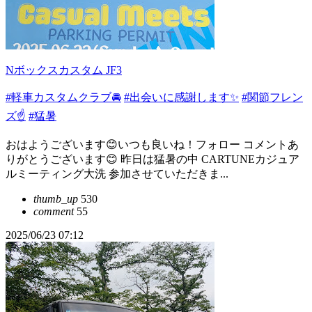
Nボックスカスタム JF3
#軽車カスタムクラブ🚘
#出会いに感謝します✨
#関節フレン
ズ☝️
#猛暑
おはようございます😊いつも良いね！フォロー コメントあ
りがとうございます😊 昨日は猛暑の中 CARTUNEカジュア
ルミーティング大洗 参加させていただきま...
thumb_up
530
comment
55
2025/06/23 07:12