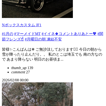
Nボックスカスタム JF1
#1月の
#マーメイドMT
#イイネ🍀コメントありあとー💖
#関
節フレンズ☝️
#月曜日の朝 凍結不安
皆様✨こんばんは❄ ご無沙汰しております🙇‍♀️ 今日の朝から
雪が降ったり止んだり。。 私のとこは埼玉でも 南の方なの
で あまり降らない 明日のお昼頃ま...
thumb_up
139
comment
27
2026/02/08 00:00