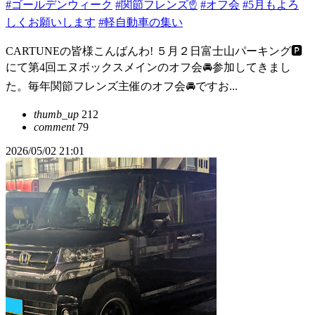
#ゴールデンウィーク
#関節フレンズ☝️
#オフ会
#5月もよろ
しくお願いします
#軽自動車の集い
CARTUNEの皆様こんばんわ! ５月２日富士山パーキング🅿️
にて第4回エヌボックスメインのオフ会🚘参加してきまし
た。毎年関節フレンズ主催のオフ会🚘ですお...
thumb_up
212
comment
79
2026/05/02 21:01